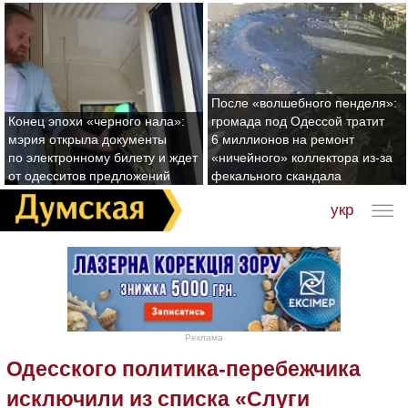
После «волшебного пенделя»:
Конец эпохи «черного нала»:
громада под Одессой тратит
мэрия открыла документы
6 миллионов на ремонт
по электронному билету и ждет
«ничейного» коллектора из-за
от одесситов предложений
фекального скандала
укр
Реклама
Одесского политика-перебежчика
исключили из списка «Слуги