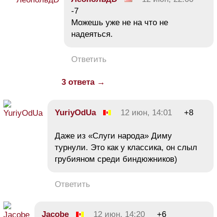
-7
Можешь уже не на что не
надеяться.
Ответить
3 ответа →
YuriyOdUa
12 июн, 14:01
+8
Даже из «Слуги народа» Диму
турнули. Это как у классика, он слыл
грубияном среди биндюжников)
Ответить
Jacobe
12 июн, 14:20
+6