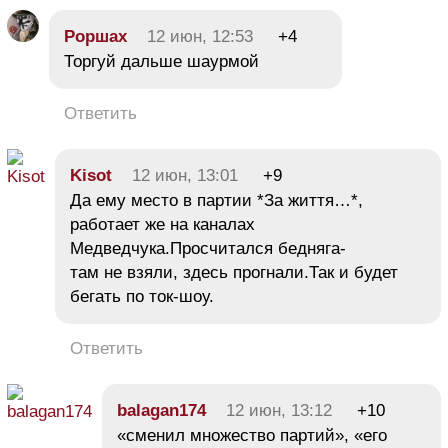
Роршах
12 июн, 12:53
+4
Торгуй дальше шаурмой
Ответить
Kisot
12 июн, 13:01
+9
Да ему место в партии *За життя…*,
работает же на каналах
Медведчука.Просчитался бедняга-
там не взяли, здесь прогнали.Так и будет
бегать по ток-шоу.
Ответить
balagan174
12 июн, 13:12
+10
«сменил множество партий», «его