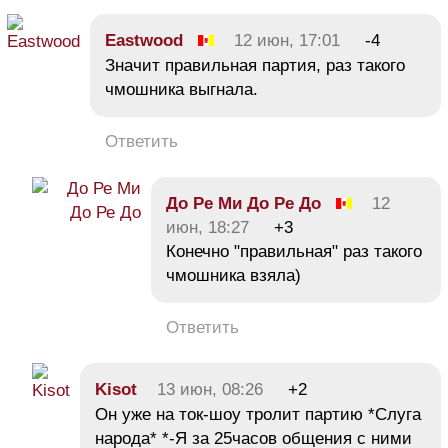
Eastwood
12 июн, 17:01
-4
Значит правильная партия, раз такого
чмошника выгнала.
Ответить
До Ре Ми До Ре До
12
июн, 18:27
+3
Конечно "правильная" раз такого
чмошника взяла)
Ответить
Kisot
13 июн, 08:26
+2
Он уже на ток-шоу тролит партию *Слуга
народа* *-Я за 25часов общения с ними