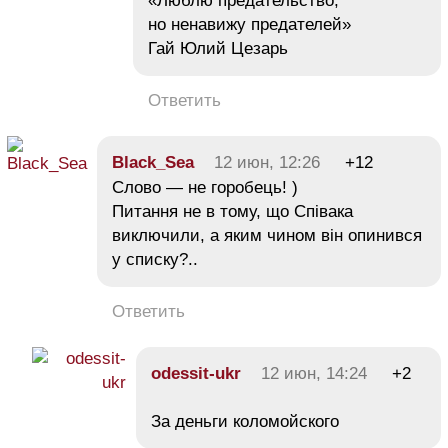
«Люблю предательство,
но ненавижу предателей»
Гай Юлий Цезарь
Ответить
Black_Sea
12 июн, 12:26
+12
Слово — не горобець! )
Питання не в тому, що Співака
виключили, а яким чином він опинився
у списку?..
Ответить
odessit-ukr
12 июн, 14:24
+2
За деньги коломойского