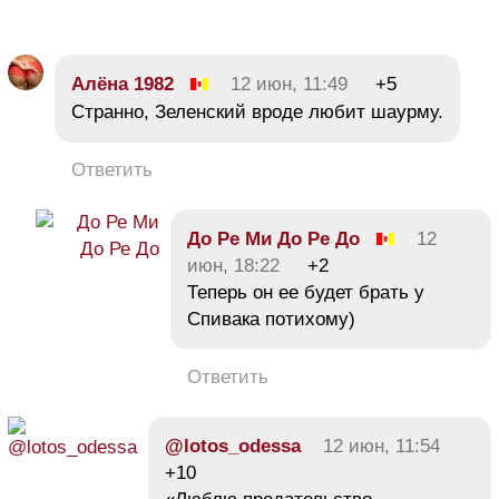
Алёна 1982
12 июн, 11:49
+5
Странно, Зеленский вроде любит шаурму.
Ответить
До Ре Ми До Ре До
12
июн, 18:22
+2
Теперь он ее будет брать у
Спивака потихому)
Ответить
@lotos_odessa
12 июн, 11:54
+10