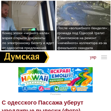
После «волшебного пенделя»:
Конец эпохи «черного нала»:
громада под Одессой тратит
мэрия открыла документы
6 миллионов на ремонт
по электронному билету и ждет
«ничейного» коллектора из-за
от одесситов предложений
фекального скандала
укр
Реклама
С одесского Пассажа уберут
уродливые вывески (фото)