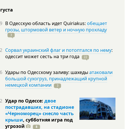
вгуста
9
В Одесскую область идет Quiriakus:
обещает
грозы, штормовой ветер и ночную прохладу
3
2
Сорвал украинский флаг и потоптался по нему
:
одессит может сесть на три
года
22
6
Удары по Одесскому заливу: шахеды
атаковали
большой сухогруз, принадлежащий крупной
немецкой компании
3
2
Удар по Одессе:
двое
пострадавших, на стадионе
«Черноморец» снесло часть
крыши
, субботняя игра под
угрозой
8