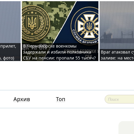
 прилет,
В Черноморске военкомы
задержали и избили полковника
Враг атаковал 
, фото)
СБУ на пенсии: пропали 55 тысяч?
заливе: на мес
Архив
Топ