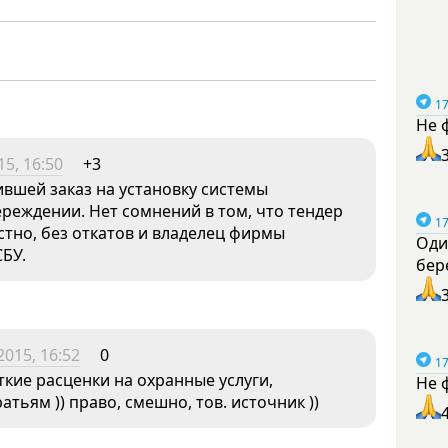
17
Не 
15, 16:50
+3
вшей заказ на установку системы
реждении. Нет сомнений в том, что тендер
17
стно, без откатов и владелец фирмы
Оди
СБУ.
бер
2015, 16:52
0
17
еткие расценки на охранные услуги,
Не 
атьям )) право, смешно, тов. источник ))