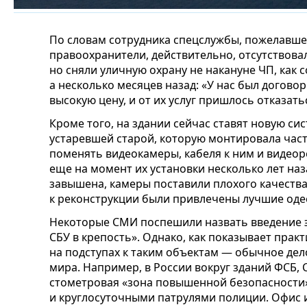
По словам сотрудника спецслужбы, пожелавше
правоохранители, действительно, отсутствова
но сняли уличную охрану не накануне ЧП, как
а несколько месяцев назад: «У нас был догово
высокую цену, и от их услуг пришлось отказать
Кроме того, на здании сейчас ставят новую с
устаревшей старой, которую монтировала час
поменять видеокамеры, кабеля к ним и видеор
еще на момент их установки несколько лет наз
завышена, камеры поставили плохого качества.
к реконструкции были привлечены лучшие одес
Некоторые СМИ поспешили назвать введение 
СБУ в крепость». Однако, как показывает прак
на подступах к таким объектам — обычное дел
мира. Например, в России вокруг зданий ФСБ, 
стометровая «зона повышенной безопасности
и круглосуточными патрулями полиции. Офис 