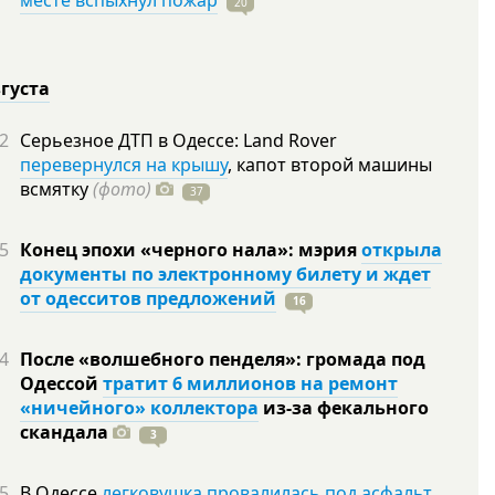
месте вспыхнул пожар
20
вгуста
2
Серьезное ДТП в Одессе: Land Rover
перевернулся на крышу
, капот второй машины
всмятку
(фото)
37
5
Конец эпохи «черного нала»: мэрия
открыла
документы по электронному билету и ждет
от одесситов предложений
16
4
После «волшебного пенделя»: громада под
Одессой
тратит 6 миллионов на ремонт
«ничейного» коллектора
из-за фекального
скандала
3
5
В Одессе
легковушка провалилась под асфальт