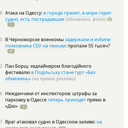
8
Атака на Одессу:
в городе прилет, в море горит
судно, есть пострадавшие
(обновлено, фото)
2
0
В Черноморске военкомы
задержали и избили
полковника СБУ на пенсии
: пропали 55
тысяч?
34
2
Пан Борщ: хедлайнером благодійного
фестивалю
в Подільську стане гурт «Без
обмежень»
(на правах реклами)
6
Нежданчики от инспекторов: штрафы за
парковку в Одессе
теперь приходят
прямо в
«Дію»
5
7
Враг атаковал судно в Одесском заливе:
на