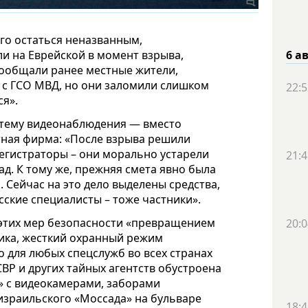
го остаться неназванным,
ли на Еврейской в момент взрыва,
6 а
 сообщали ранее местные жители,
р с ГСО МВД, но они заломили слишком
22:5
ся».
истему видеонаблюдения — вместо
тная фирма: «После взрыва решили
егистраторы – они морально устарели
21:4
ад. К тому же, прежняя смета явно была
 Сейчас на это дело выделены средства,
ские специалисты – тоже частники».
этих мер безопасности «превращением
20:0
тика, жесткий охранный режим
о для любых спецслужб во всех странах
СВР и других тайных агентств обустроена
» с видеокамерами, заборами
израильского «Моссада» на бульваре
18:4