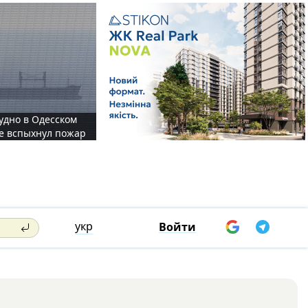
судно в Одесском
те вспыхнул пожар
укр
Войти