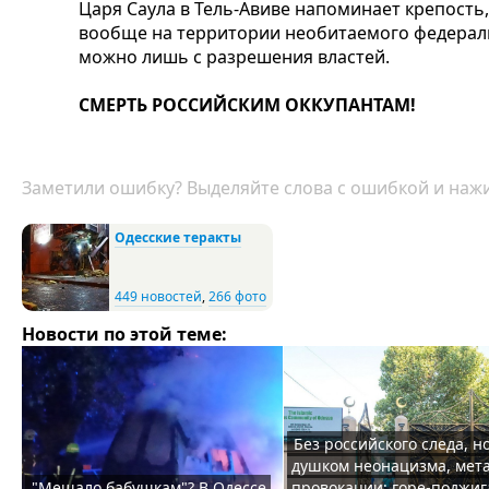
Царя Саула в Тель-Авиве напоминает крепость
вообще на территории необитаемого федераль
можно лишь с разрешения властей.
СМЕРТЬ РОССИЙСКИМ ОККУПАНТАМ!
Заметили ошибку? Выделяйте слова с ошибкой и нажи
Одесские теракты
449 новостей
,
266 фото
Новости по этой теме:
Без российского следа, но
душком неонацизма, мет
"Мешало бабушкам"? В Одессе
провокации: горе-поджиг