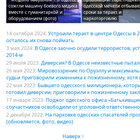
сожгли машину боевого медика
одесской мечети отбыва
вместе с гуманитаркой и
сроки за теракт и
оборудованием (фото)
наркоторговлю
14 октября 2024:
Устроили теракт в центре Одессы в 2
осталось их снова поймать
3 мая 2024:
В Одессе заочно осудили террористов, у
2014-м
29 июля 2023:
Диверсия? В Одессе неизвестные пыта
26 мая 2023:
Мировоззрение по Оруэллу и максимальн
судьи приговорили изменника к пожизненному, хотя 
22 мая 2023:
Бывшего одесского милиционера, которы
готовил диверсии, приговорили к пожизненному зак
17 января 2023:
Поджог одесского офиса «Батькивщин
соучастников освободили от уголовной ответственно
2 декабря 2022:
На парковке одесских спасателей про
(обновляется, фото, видео)
Наверх ↑