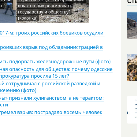
Ст
ют
и как на них реагировать
государству и обществу?
(колонка)
017-м: троих российских боевиков осудили,
строивших взрыв под обладминистрацией в
лись подорвать железнодорожные пути (фото)
ая опасность для общества: почему одесские
прокуратура просила 15 лет?
й сотрудничал с российской разведкой и
лючению (фото)
ы» признали хулиганством, а не терактом:
сти
гремел взрыв: пострадало восемь человек