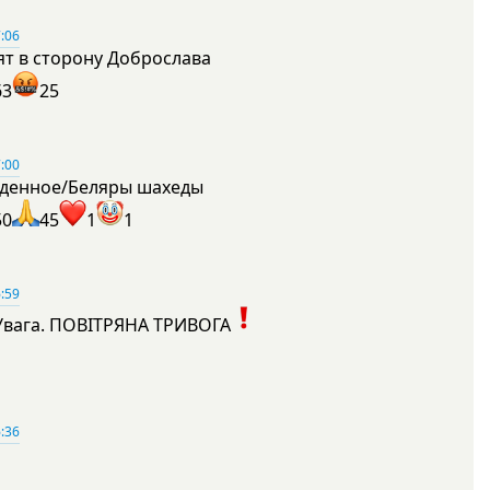
:06
ят в сторону Доброслава
63
25
:00
денное/Беляры шахеды
50
45
1
1
:59
Увага. ПОВІТРЯНА ТРИВОГА
1
:36