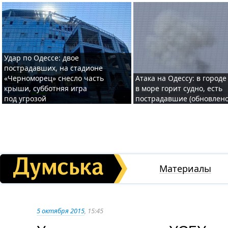
Удар по Одессе: двое
пострадавших, на стадионе
«Черноморец» снесло часть
Атака на Одессу: в городе
крыши, субботняя игра
в море горит судно, есть
под угрозой
пострадавшие (обновлено
Материалы
5 октября 2015
, 15:45