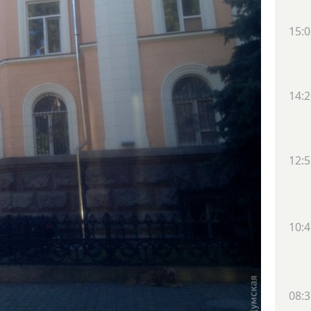
15:0
14:2
12:5
10:4
08:3