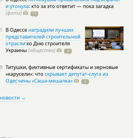
и утонула
: кто за это ответит — пока загадка
(фото)
17
1
В Одессе
наградили лучших
представителей строительной
отрасли
ко Дню строителя
Украины
(общество)
3
9
Титушки, фиктивные сертификаты и зерновые
«карусели»: что
скрывает депутат-слуга из
Одесчины «Саша-мешалка»
3
 новости →