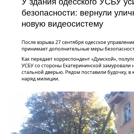
У здания одесского УСБУ у
безопасности: вернули улич
новую видеосистему
После взрыва 27 сентября одесское управлен
принимает дополнительные меры безопасност
Как передает корреспондент «Думской», п
олуп
УСБУ со стороны Екатерининской замуровали н
стальной дверью. Рядом поставили будочку, в
наряд милиции.