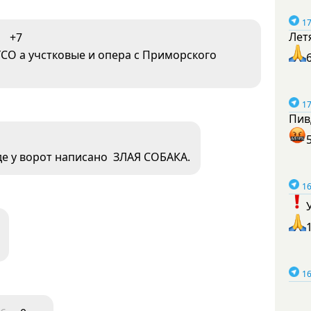
17
Лет
+7
СО а учстковые и опера с Приморского
17
Пив
где у ворот написано ЗЛАЯ СОБАКА.
16
16