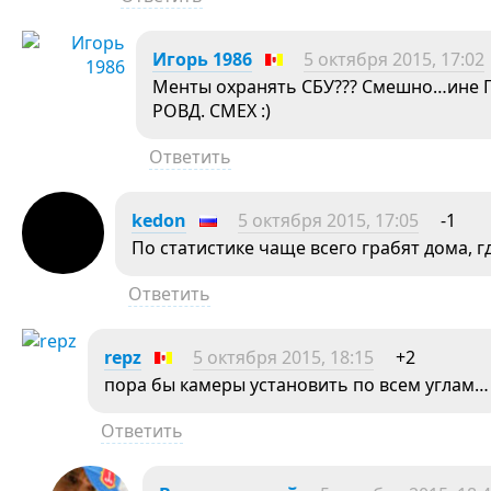
Игорь 1986
5 октября 2015, 17:02
Менты охранять СБУ??? Смешно…ине Г
РОВД. СМЕХ :)
Ответить
kedon
5 октября 2015, 17:05
-1
По статистике чаще всего грабят дома, 
Ответить
repz
5 октября 2015, 18:15
+2
пора бы камеры установить по всем углам…
Ответить