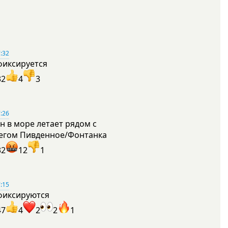
:32
фиксируется
32
4
3
:26
н в море летает рядом с
егом Пивденное/Фонтанка
32
12
1
:15
фиксируются
47
4
2
2
1