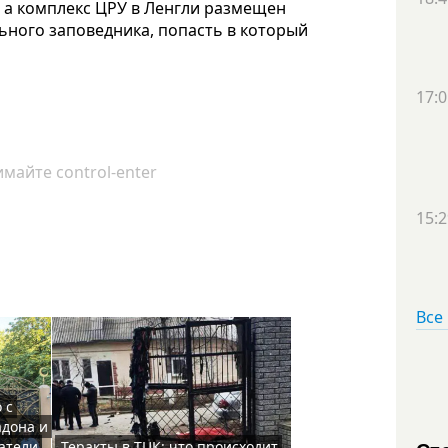
, а комплекс ЦРУ в Ленгли размещен
ного заповедника, попасть в который
17:0
майте control-enter
15:2
Все
 с
адона и
атели
Теракты в ТЦК: что происходит