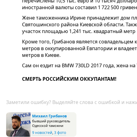
перечислены 10,5 тыс. евро и 10 тысяч долла
иностранной валюты составил 1 722 500 гривен
Жене таможенника Ирине принадлежит дом пло
Святошинского района Киевской области. Так
участок площадью 1,241 тыс. квадратный метр 
Кроме того, Грибанов является совладельцем
метров в оккупированной Евпатории и владее
метров в Киеве.
Сам он ездит на BMW 730LD 2017 года, жена на 
СМЕРТЬ РОССИЙСКИМ ОККУПАНТАМ!
Заметили ошибку? Выделяйте слова с ошибкой и нажи
Михаил Грибанов
бывший руководитель
Одесской таможни
9 новостей
,
3 фото