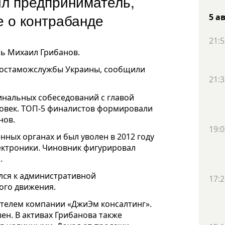
л предприниматель,
е о контрабанде
5 а
21:5
ь Михаил Грибанов.
 Гостаможслужбы Украины, сообщили
21:3
финальных собеседований с главой
овек. ТОП-5 финалистов формировали
нов.
19:0
ных органах и был уволен в 2012 году
лектроники. Чиновник фигурировал
.
ался к административной
17:2
ого движения.
телем компании «ДжиЭм консалтинг».
вен. В активах Грибанова также