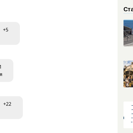
Ст
+5
1
я
+22