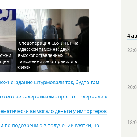
4 а
Спецоперация СБУ и ГБР на
:
Одесской таможне: двух
22:0
можни
высокопоставленных
ящем
таможенников отправили в
СИЗО
ожне: здание штурмовали так, будто там
20:0
о его не задерживали - просто подержали в
тематически вымогало деньги у импортеров
18:0
 по подозрению в получении взятки, но