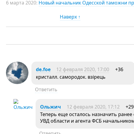
6 марта 2020:
Новый начальник Одесской таможни пр
Наверх ↑
de.foe
12 февраля 2020, 17:00
+36
кристалл. самородок. взірець
Ответить
Ольжич
12 февраля 2020, 17:12
+29
Теперь еще осталось назначить ранее
УВД области и агента ФСБ начальником
Ответить