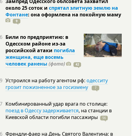
6
Зампред Одесского облсовета захватил
около 25 соток и
спрятал элитную землю на
Фонтане
: она оформлена на покойную
маму
9
6
Били по предприятию: в
Одесском районе из-за
российской атаки
погибла
женщина, еще восемь
человек ранены
(фото)
42
9
Устроился на работу агентом рф:
одесситу
грозит пожизненное за госизмену
7
7
Комбинированный удар врага по столице:
поезд в Одессу задерживается
, на станции в
Киевской области погибли
пассажиры
56
6
Френдли-фаер на День Святого Валентина: в