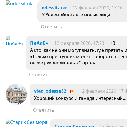
odessit-ukr
12 февраля 2020, 17:16
У Зелемойских все новые лица!
Ответить
ПнАлВч
12 февраля 2020, 17:23
+3
А кто, как не они могут знать, где прятать 
«Только преступник может побороть престу
он же руководитель «Сюрте»
Ответить
vlad_odessa82
12 февраля 2020, 17:
Хороший конкурс и тамада интересный…
Ответить
Старик без моря
12 февраля 2