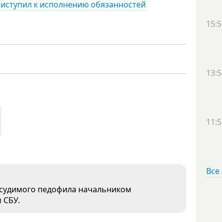
иступил к исполнению обязанностей
15:5
13:5
11:5
Все
 судимого педофила начальником
 СБУ.