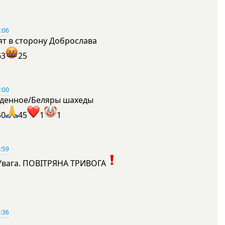
:06
ят в сторону Доброслава
63
25
:00
денное/Беляры шахеды
50
45
1
1
:59
Увага. ПОВІТРЯНА ТРИВОГА
1
:36