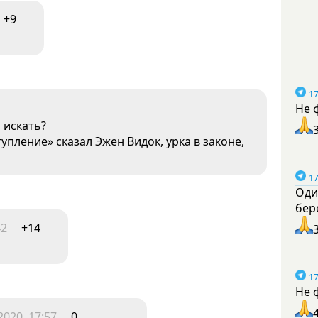
+9
17
Не 
и искать?
пление» сказал Эжен Видок, урка в законе,
17
Оди
бер
42
+14
17
Не 
020, 17:57
0