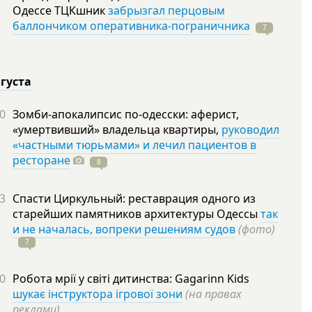
Одессе ТЦКшник
забрызгал перцовым
баллончиком оперативника-пограничника
7
вгуста
0
Зомби-апокалипсис по-одесски: аферист,
«умертвивший» владельца квартиры,
руководил
«частными тюрьмами» и лечил пациентов в
ресторане
8
3
Спасти Циркульный: реставрация одного из
старейших памятников архитектуры Одессы
так
и не началась, вопреки решениям судов
(фото)
7
0
Робота мрії у світі дитинства: Gagarinn Kids
шукає інструктора ігрової зони
(на правах
реклами)