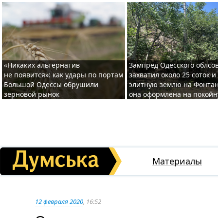
«Никаких альтернатив
Зампред Одесского облсо
не появится»: как удары по портам
захватил около 25 соток и
Большой Одессы обрушили
элитную землю на Фонтан
зерновой рынок
она оформлена на покой
Материалы
12 февраля 2020
, 16:52