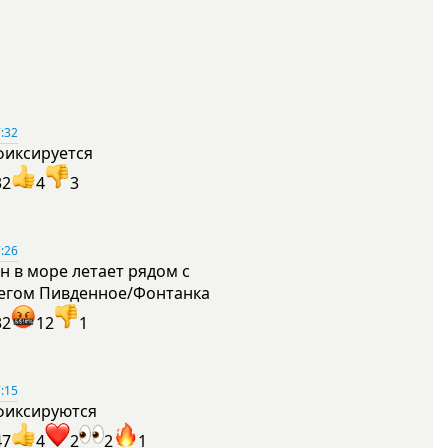
:32
фиксируется
32
4
3
:26
н в море летает рядом с
егом Пивденное/Фонтанка
32
12
1
:15
фиксируются
47
4
2
2
1