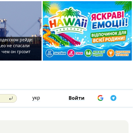
одесском рейде:
Leo не спасали
 чем он грозит
укр
Войти