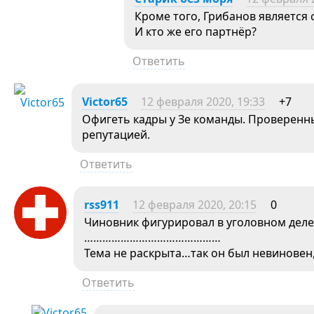
Кроме того, Грибанов является
И кто же его партнёр?
Ответить
Victor65
12 февраля 2020, 19:33
+7
Офигеть кадры у Зе команды. Проверенн
репутацией.
Ответить
rss911
12 февраля 2020, 20:15
0
Чиновник фигурировал в уголовном деле,
………………………………………
Тема не раскрыта…так он был невиновен,
Ответить