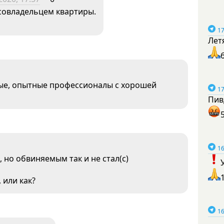
 совладельцем квартиры.
17
Лет
ые, опытные профессионалы с хорошей
17
Пив
16
 но обвиняемым так и не стал(с)
 или как?
16