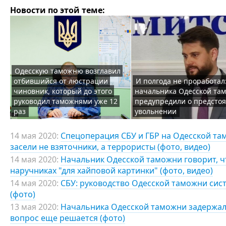
Новости по этой теме:
Одесскую таможню возглавил
отбившийся от люстрации
И полгода не проработал
чиновник, который до этого
начальника Одесской та
руководил таможнями уже 12
предупредили о предсто
раз
увольнении
14 мая 2020:
Спецоперация СБУ и ГБР на Одесской там
засели не взяточники, а террористы (фото, видео)
14 мая 2020:
Начальник Одесской таможни говорит, чт
наручниках "для хайповой картинки" (фото, видео)
14 мая 2020:
СБУ: руководство Одесской таможни сис
(фото)
13 мая 2020:
Начальника Одесской таможни задержали
вопрос еще решается (фото)