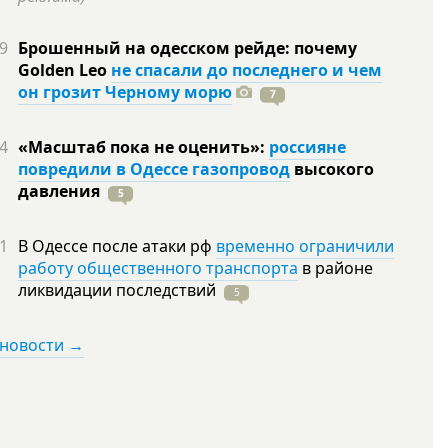
9
Брошенный на одесском рейде: почему
Golden Leo
не спасали до последнего и чем
он грозит Черному морю
7
4
«Масштаб пока не оценить»:
россияне
повредили в Одессе газопровод
высокого
давления
5
1
В Одессе после атаки рф
временно ограничили
работу общественного транспорта
в районе
ликвидации
последствий
5
 новости →