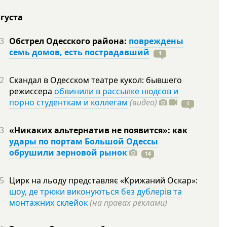
вгуста
3
Обстрел Одесского района:
повреждены
семь домов, есть пострадавший
1
2
Скандал в Одесском театре кукол: бывшего
режиссера
обвинили в рассылке нюдсов и
порно студенткам и коллегам
(видео)
4
3
«Никаких альтернатив не появится»: как
удары по портам Большой Одессы
обрушили зерновой рынок
14
5
Цирк на льоду представляє «Крижаний Оскар»:
шоу, де трюки виконуються без дублерів та
монтажних склейок
(на правах реклами)