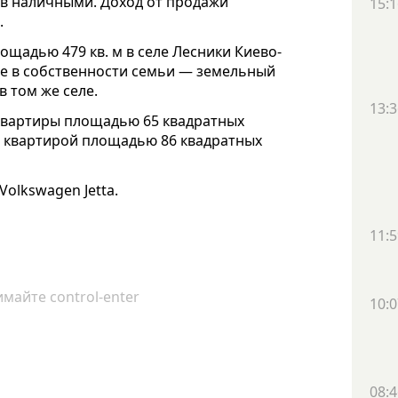
ров наличными. Доход от продажи
15:1
.
щадью 479 кв. м в селе Лесники Киево-
же в собственности семьи — земельный
в том же селе.
13:3
 квартиры площадью 65 квадратных
т квартирой площадью 86 квадратных
Volkswagen Jetta.
11:5
майте control-enter
10:0
08:4