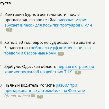
вгуста
2
Имитация бурной деятельности: после
прошлогоднего эпикфейла
одесская мэрия
вбухает в песок для посыпки тротуаров 8 млн
1
8
Хотела 50 тыс. евро, но суд решил, что хватит и
5: одесситка
требовала у рф компенсацию за
тревоги и бессонные ночи
14
1
Здобули: Одесская область
первая в стране по
количеству жалоб на действия ТЦК
8
9
Пьяный водитель Porsche
разбил три
припаркованных автомобиля на Фонтане
(фото, видео)
7