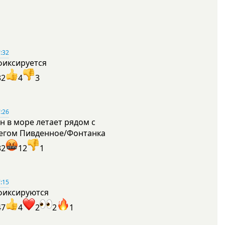
:32
фиксируется
32
4
3
:26
н в море летает рядом с
егом Пивденное/Фонтанка
32
12
1
:15
фиксируются
47
4
2
2
1