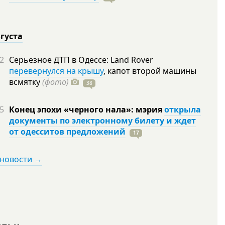
вгуста
2
Серьезное ДТП в Одессе: Land Rover
перевернулся на крышу
, капот второй машины
всмятку
(фото)
38
5
Конец эпохи «черного нала»: мэрия
открыла
документы по электронному билету и ждет
от одесситов предложений
17
 новости →