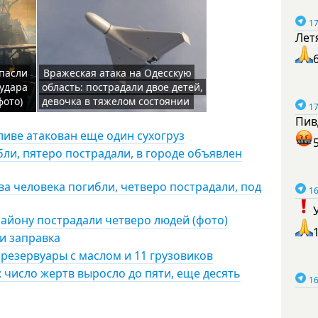
17
Лет
пасли
Вражеская атака на Одесскую
 удара
область: пострадали двое детей,
фото)
девочка в тяжелом состоянии
17
Пив
ливе атакован еще один сухогруз
бли, пятеро пострадали, в городе объявлен
ва человека погибли, четверо пострадали, под
16
району пострадали четверо людей (фото)
и заправка
 резервуары с маслом и 11 грузовиков
 число жертв выросло до пяти, еще десять
16