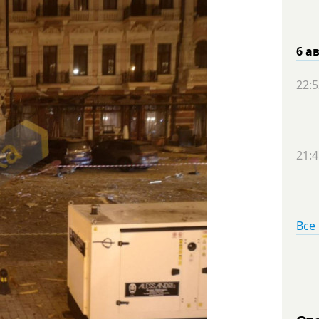
6 а
22:5
21:4
Все