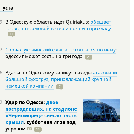
вгуста
9
В Одесскую область идет Quiriakus:
обещает
грозы, штормовой ветер и ночную прохладу
11
2
Сорвал украинский флаг и потоптался по нему
:
одессит может сесть на три
года
26
6
Удары по Одесскому заливу: шахеды
атаковали
большой сухогруз, принадлежащий крупной
немецкой компании
7
2
Удар по Одессе:
двое
пострадавших, на стадионе
«Черноморец» снесло часть
крыши
, субботняя игра под
угрозой
13