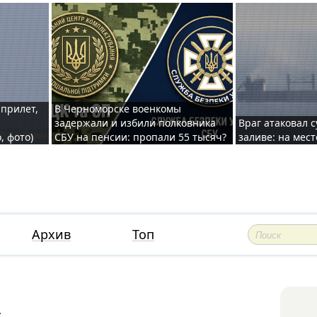
 прилет,
В Черноморске военкомы
задержали и избили полковника
Враг атаковал 
, фото)
СБУ на пенсии: пропали 55 тысяч?
заливе: на мес
Архив
Топ