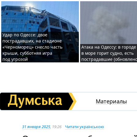
Удар по Одессе: двое
пострадавших, на стадионе
«Черноморец» снесло часть
Атака на Одессу: в городе
крыши, субботняя игра
в море горит судно, есть
под угрозой
пострадавшие (обновлено
Материалы
31 января 2025
, 19:26
Читати українською