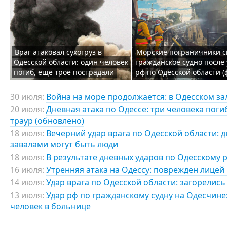
Враг атаковал сухогруз в
Морские пограничники с
Одесской области: один человек
гражданское судно после
погиб, еще трое пострадали
рф по Одесской области (
30 июля:
Война на море продолжается: в Одесском за
20 июля:
Дневная атака по Одессе: три человека поги
траур (обновлено)
18 июля:
Вечерний удар врага по Одесской области: д
завалами могут быть люди
18 июля:
В результате дневных ударов по Одесскому 
16 июля:
Утренняя атака на Одессу: поврежден лицей 
14 июля:
Удар врага по Одесской области: загорелись
13 июля:
Удар рф по гражданскому судну на Одесчине:
человек в больнице