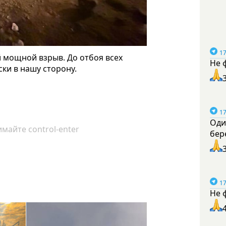
17
й мощной взрыв. До отбоя всех
Не 
ски в нашу сторону.
17
Оди
майте control-enter
бер
17
Не 