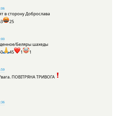
:06
ят в сторону Доброслава
63
25
:00
денное/Беляры шахеды
50
45
1
1
:59
Увага. ПОВІТРЯНА ТРИВОГА
1
:36