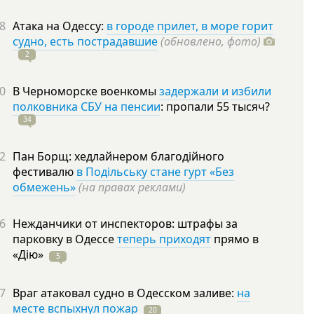
8
Атака на Одессу:
в городе прилет, в море горит
судно, есть пострадавшие
(обновлено, фото)
2
0
В Черноморске военкомы
задержали и избили
полковника СБУ на пенсии
: пропали 55
тысяч?
34
2
Пан Борщ: хедлайнером благодійного
фестивалю
в Подільську стане гурт «Без
обмежень»
(на правах реклами)
6
Нежданчики от инспекторов: штрафы за
парковку в Одессе
теперь приходят
прямо в
«Дію»
5
7
Враг атаковал судно в Одесском заливе:
на
месте вспыхнул пожар
20