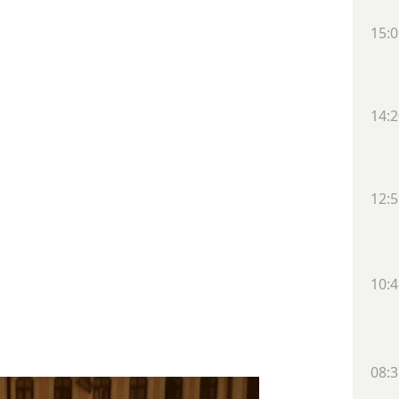
15:0
14:2
12:5
10:4
08:3