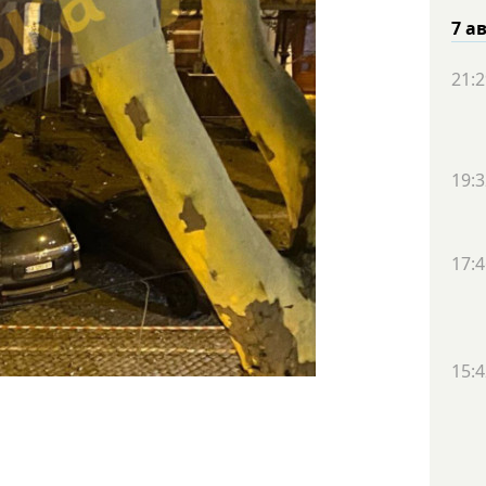
7 а
21:2
19:3
17:4
15:4