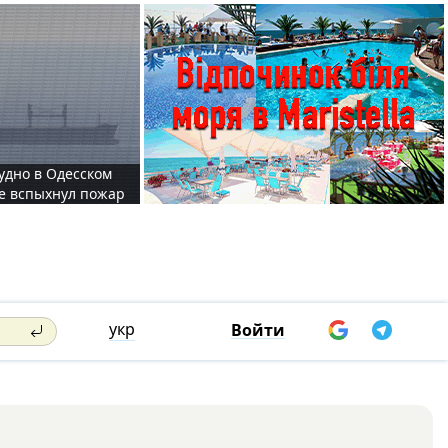
судно в Одесском
те вспыхнул пожар
укр
Войти