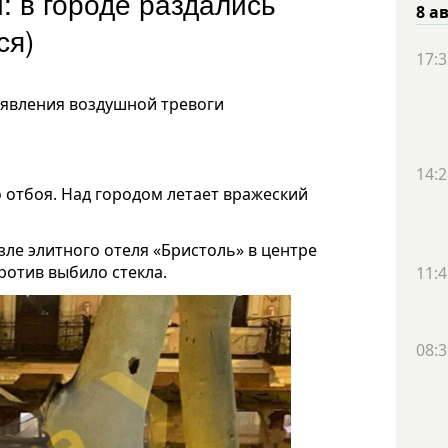
: в городе раздались
8 а
ся)
17:3
явления воздушной тревоги
14:2
о отбоя. Над городом летает вражеский
зле элитного отеля «Бристоль» в центре
ротив выбило стекла.
11:4
08:3