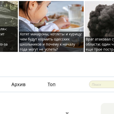
ля»:
тит
Хотят макароны, котлеты и курицу:
чем будут кормить одесских
Враг атаковал с
з-за
школьников и почему к началу
области: один ч
года могут не успеть?
еще трое постр
Архив
Топ