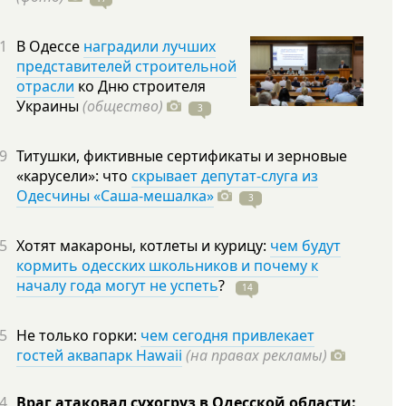
1
В Одессе
наградили лучших
представителей строительной
отрасли
ко Дню строителя
Украины
(общество)
3
9
Титушки, фиктивные сертификаты и зерновые
«карусели»: что
скрывает депутат-слуга из
Одесчины «Саша-мешалка»
3
5
Хотят макароны, котлеты и курицу:
чем будут
кормить одесских школьников и почему к
началу года могут не успеть
?
14
5
Не только горки:
чем сегодня привлекает
гостей аквапарк Hawaii
(на правах рекламы)
4
Враг атаковал сухогруз в Одесской области: