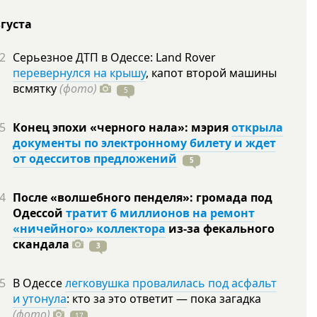
вгуста
2
Серьезное ДТП в Одессе: Land Rover
перевернулся на крышу
, капот второй машины
всмятку
(фото)
5
5
Конец эпохи «черного нала»: мэрия
открыла
документы по электронному билету и ждет
от одесситов предложений
5
4
После «волшебного пенделя»: громада под
Одессой
тратит 6 миллионов на ремонт
«ничейного» коллектора
из-за фекального
скандала
3
5
В Одессе
легковушка провалилась под асфальт
и утонула
: кто за это ответит — пока загадка
(фото)
17