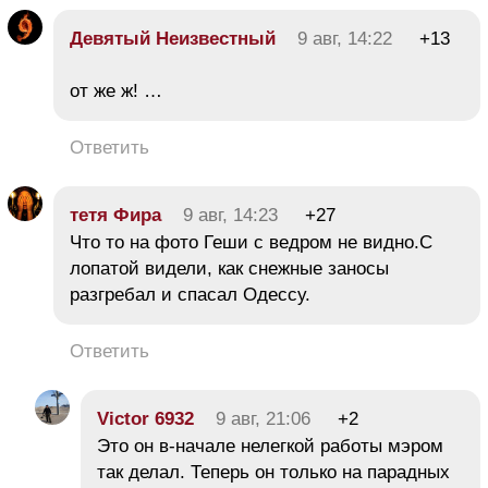
Девятый Неизвестный
9 авг, 14:22
+13
от же ж! …
Ответить
тетя Фира
9 авг, 14:23
+27
Что то на фото Геши с ведром не видно.С
лопатой видели, как снежные заносы
разгребал и спасал Одессу.
Ответить
Victor 6932
9 авг, 21:06
+2
Это он в-начале нелегкой работы мэром
так делал. Теперь он только на парадных