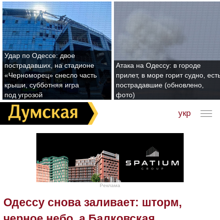
Удар по Одессе: двое
пострадавших, на стадионе
Атака на Одессу: в городе
«Черноморец» снесло часть
прилет, в море горит судно, ест
крыши, субботняя игра
пострадавшие (обновлено,
под угрозой
фото)
укр
Реклама
Одессу снова заливает: шторм,
черное небо, а Балковская