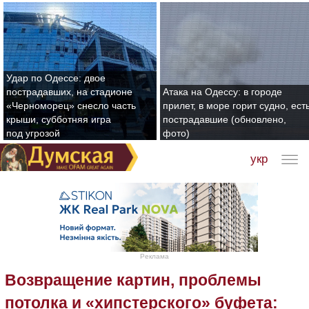
Удар по Одессе: двое
пострадавших, на стадионе
Атака на Одессу: в городе
«Черноморец» снесло часть
прилет, в море горит судно, ест
крыши, субботняя игра
пострадавшие (обновлено,
под угрозой
фото)
укр
Реклама
Возвращение картин, проблемы
потолка и «хипстерского» буфета: