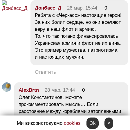
Донбасс_Д
26 мар, 15:44
0
Ребята с «Черкасс» настоящие герои!
За них болит сердце, но они вселяют
веру в наш флот и армию.
То, что так погано финансировалась
Украинская армия и флот не их вина.
Это пример мужества, патриотизма
и настоящих мужчин.
Ответить
AlexBrtn
28 мар, 17:44
0
Олег Константинов, можете
прокомментировать мысль… Если
расстояние между кораблями затопленными
в о.Донузлав составляет 11 метров (там
Ми використовуємо
cookies
Ok
×
где «Ольшанский» пытался протиснуться),