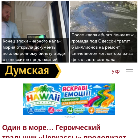
После «волшебного пенделя»:
Конец эпохи «черного нала»:
громада под Одессой тратит
мэрия открыла документы
6 миллионов на ремонт
по электронному билету и ждет
«ничейного» коллектора из-за
от одесситов предложений
фекального скандала
укр
Реклама
Один в море… Героический
тральщик «Черкассы» продолжает