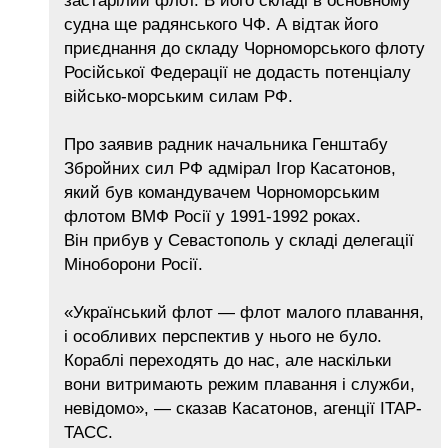
застарілий флот. В його складі в основному
судна ще радянського ЧФ. А відтак його
приєднання до складу Чорноморського флоту
Російської Федерації не додасть потенціалу
військо-морським силам РФ.
Про заявив радник начальника Генштабу
Збройних сил РФ адмірал Ігор Касатонов,
який був командувачем Чорноморським
флотом ВМФ Росії у 1991-1992 роках.
Він прибув у Севастополь у складі делегації
Міноборони Росії.
«Український флот — флот малого плавання,
і особливих перспектив у нього не було.
Кораблі переходять до нас, але наскільки
вони витримають режим плавання і служби,
невідомо», — сказав Касатонов, агенції ІТАР-
ТАСС.