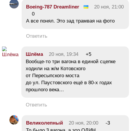
Boeing-787 Dreamliner
20 ноя, 21:00
0
А все понял. Это зад трамвая на фото
Ответить
Шлёма
20 ноя, 19:34
+5
Вообще-то три вагона в единой сцепке
ходили на ж/м Котовского
от Пересыпского моста
до ул. Паустовского ещё в 80-х годах
прошлого века…
Ответить
Великолепный
20 ноя, 20:00
-3
То было 3 вагона, а это ОДИН.