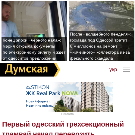
После «волшебного пенделя»:
Конец эпохи «черного нала»:
громада под Одессой тратит
мэрия открыла документы
6 миллионов на ремонт
по электронному билету и ждет
«ничейного» коллектора из-за
от одесситов предложений
фекального скандала
укр
Реклама
Первый одесский трехсекционный
трамвай начал перевозить