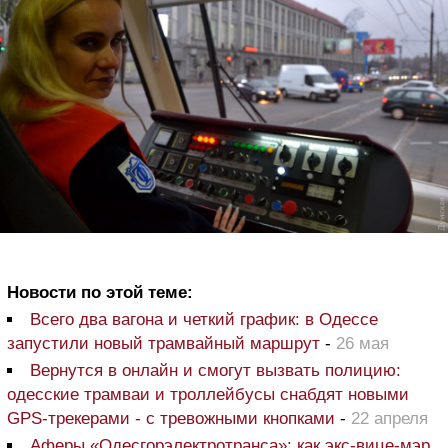
Новости по этой теме:
Всего два вагона и четкий график: в Одессе
запустили новый трамвайный маршрут
-
26 мая
Вернутся в онлайн и смогут вызвать полицию:
одесские трамваи и троллейбусы снабдят новыми
GPS-трекерами - с тревожными кнопками
-
22 апреля
Аферы «Одесгорэлектротранса»: как экс-вице-мэр