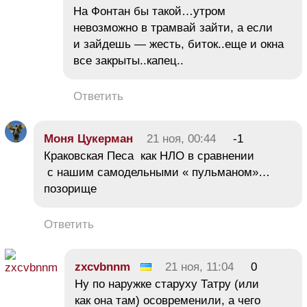
На Фонтан бы такой…утром
невозможно в трамвай зайти, а если
и зайдешь — жесть, биток..еще и окна
все закрыты..капец..
Ответить
Моня Цукерман
21 ноя, 00:44
-1
Краковская Песа как НЛО в сравнении
с нашим самодельными « пульманом»…
позорище
Ответить
zxcvbnnm
21 ноя, 11:04
0
Ну по наружке старуху Татру (или
как она там) осовременили, а чего