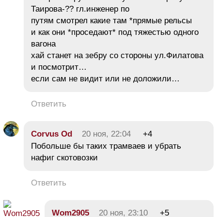
Таирова-?? гл.инженер по
путям смотрел какие там *прямые рельсы
и как они *проседают* под тяжестью одного
вагона
хай станет на зебру со стороны ул.Филатова
и посмотрит…
если сам не видит или не доложили…
Ответить
Corvus Od
20 ноя, 22:04
+4
Побольше бы таких трамваев и убрать
нафиг скотовозки
Ответить
Wom2905
20 ноя, 23:10
+5