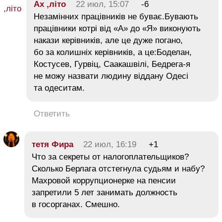
Ах ,літо
22 июл, 15:07
-6
Незамінних працівників не буває.Бувають
працівники котрі від «А» до «Я» виконують
накази керівників, але це дуже погано,
бо за колишніх керівників, а це:Боделан,
Костусев, Гурвіц, Саакашвілі, Бедрега-я
не можу назвати людину віддану Одесі
та одеситам.
Ответить
тетя Фира
22 июл, 16:19
+1
Что за секреты от налогоплательщиков?
Сколько Берлага отстегнула судьям и набу?
Махровой коррупционерке на пенсии
запретили 5 лет занимать должность
в госорганах. Смешно.