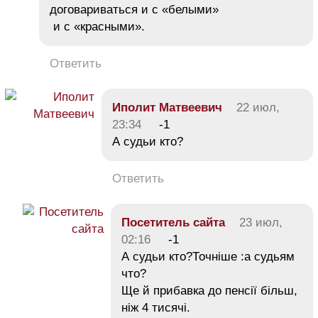
договариваться и с «белыми»
и с «красными».
Ответить
Иполит Матвеевич
22 июл,
23:34
-1
А судьи кто?
Ответить
Посетитель сайта
23 июл,
02:16
-1
А судьи кто?Точніше :а судьям
что?
Ще й прибавка до пенсії більш,
ніж 4 тисячі.