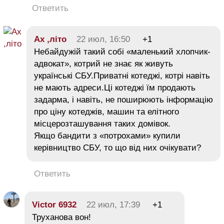
Ответить
Ах ,літо
22 июл, 16:50
+1
Небайдужій такий собі «маленький хлопчик-
адвокат», котрий не знає як живуть
українські СБУ.Приватні котеджі, котрі навіть
не мають адреси.Ці котеджі їм продають
задарма, і навіть, не поширюють інформацію
про ціну котеджів, машин та елітного
місцерозташування таких домівок.
Якщо бандити з «потрохами» купили
керівництво СБУ, то що від них очікувати?
Ответить
Victor 6932
22 июл, 17:39
+1
Труханова вон!