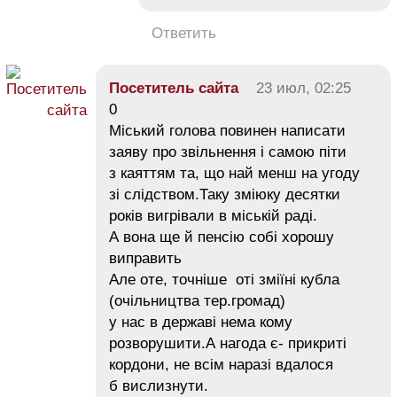
Ответить
Посетитель сайта
23 июл, 02:25
0
Міський голова повинен написати
заяву про звільнення і самою піти
з каяттям та, що най менш на угоду
зі слідством.Таку зміюку десятки
років вигрівали в міській раді.
А вона ще й пенсію собі хорошу
виправить
Але оте, точніше оті зміїні кубла
(очільництва тер.громад)
у нас в державі нема кому
розворушити.А нагода є- прикриті
кордони, не всім наразі вдалося
б вислизнути.