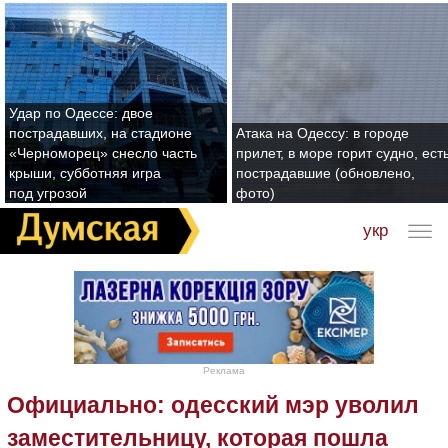
Удар по Одессе: двое
пострадавших, на стадионе
Атака на Одессу: в городе
«Черноморец» снесло часть
прилет, в море горит судно, ест
крыши, субботняя игра
пострадавшие (обновлено,
под угрозой
фото)
укр
Реклама
Официально: одесский мэр уволил
заместительницу, которая пошла