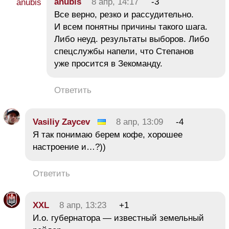
anubis
8 апр, 14:17
-3
Все верно, резко и рассудительно.
И всем понятны причины такого шага.
Либо неуд. результаты выборов. Либо
спецслужбы напели, что Степанов
уже просится в Зекоманду.
Ответить
Vasiliy Zaycev
8 апр, 13:09
-4
Я так понимаю берем кофе, хорошее
настроение и…?))
Ответить
XXL
8 апр, 13:23
+1
И.о. губернатора — известный земельный