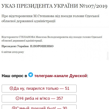
Наш опрос в
телеграм-канале Думской
:
😒Да ну, пиарился только — 51
😑Ні риба ні м'ясо — 357
😢Самый лучший был! — 30