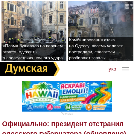
Комбинировання атака
«Пламя бушевало на верхнем
на Одессу: восемь человек
этаже»: одесситы
пострадали, спасатели
о последствиях ночного удара
разбирают завалы
укр
Реклама
Официально: президент отстранил
одесского губернатора (обновлено)