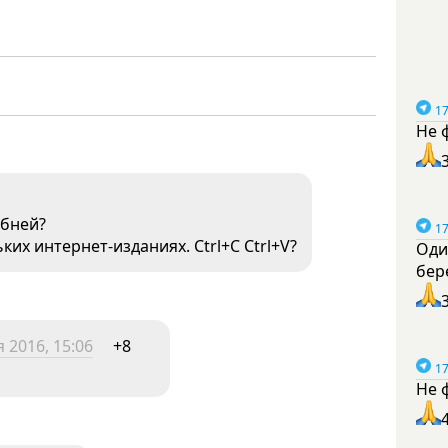
17
Не 
обней?
17
их интернет-изданиях. Ctrl+C Ctrl+V?
Оди
бер
 2016, 15:06
+8
17
Не 