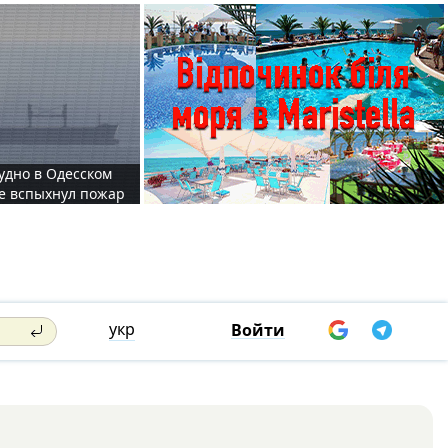
судно в Одесском
те вспыхнул пожар
укр
Войти