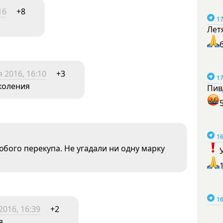
16
+8
17
Лет
 2016, 16:10
+3
17
околения
Пив
16
юбого перекупа. Не угадали ни одну марку
16
2016, 16:39
+2
..