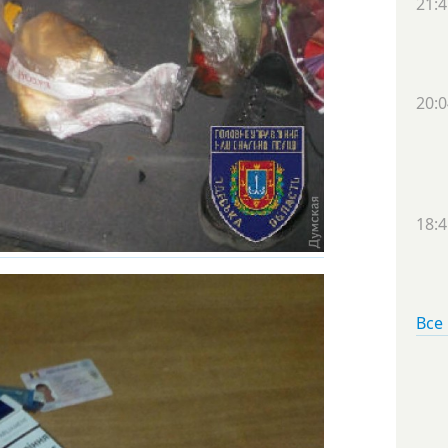
21:4
20:0
18:4
Все