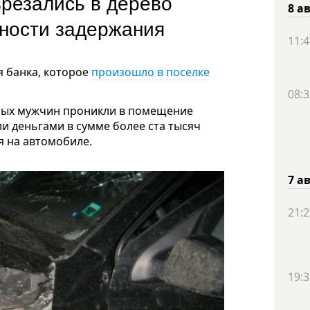
врезались в дерево
8 а
ности задержания
11:4
я банка, которое
произошло в поселке
08:3
тных мужчин проникли в помещение
ли деньгами в сумме более ста тысяч
я на автомобиле.
7 а
21:2
19:3