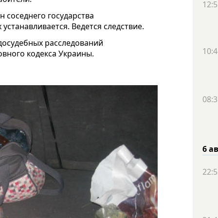
12:5
н соседнего государства
устанавливается. Ведется следствие.
 досудебных расследований
10:4
ловного кодекса Украины.
08:3
6 а
22:5