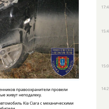
17:4
15:4
15:0
14:2
ленников правоохранители провели
ые живут неподалеку.
втомобиль Kia Ciara с механическими
абители.