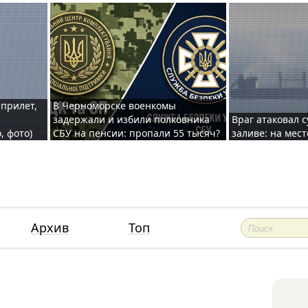
 прилет,
В Черноморске военкомы
задержали и избили полковника
Враг атаковал 
, фото)
СБУ на пенсии: пропали 55 тысяч?
заливе: на мес
Архив
Топ