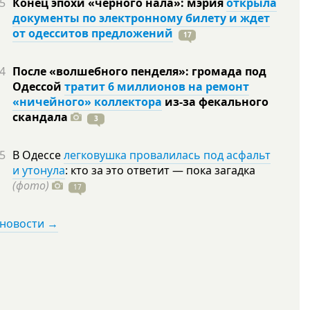
5
Конец эпохи «черного нала»: мэрия
открыла
документы по электронному билету и ждет
от одесситов предложений
17
4
После «волшебного пенделя»: громада под
Одессой
тратит 6 миллионов на ремонт
«ничейного» коллектора
из-за фекального
скандала
3
5
В Одессе
легковушка провалилась под асфальт
и утонула
: кто за это ответит — пока загадка
(фото)
17
 новости →