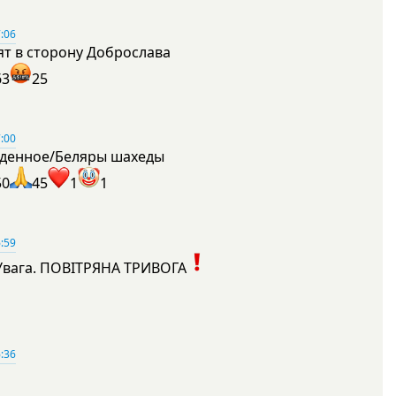
:06
ят в сторону Доброслава
63
25
:00
денное/Беляры шахеды
50
45
1
1
:59
Увага. ПОВІТРЯНА ТРИВОГА
1
:36