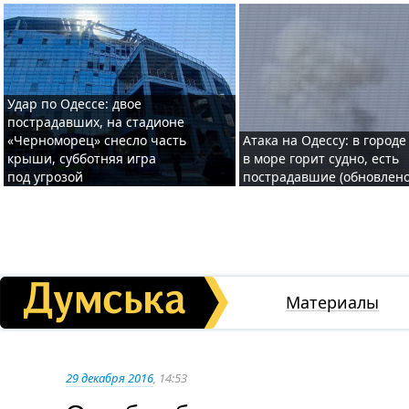
Удар по Одессе: двое
пострадавших, на стадионе
«Черноморец» снесло часть
Атака на Одессу: в городе
крыши, субботняя игра
в море горит судно, есть
под угрозой
пострадавшие (обновлено
Материалы
29 декабря 2016
, 14:53