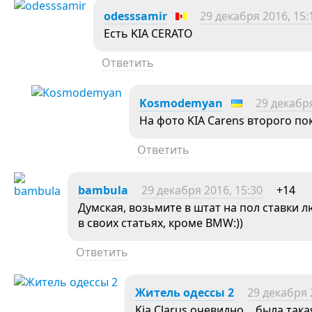
odesssamir
29 декабря 2016, 15:
Есть KIA CERATO
Ответить
Kosmodemyan
29 декабря
На фото KIA Carens второго п
Ответить
bambula
29 декабря 2016, 15:30
+14
Думская, возьмите в штат на пол ставки л
в своих статьях, кроме BMW:))
Ответить
Житель одессы 2
29 декабря 
Kia Clarus очевидно… была такая