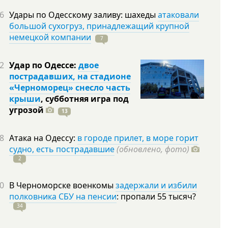
6
Удары по Одесскому заливу: шахеды
атаковали
большой сухогруз, принадлежащий крупной
немецкой компании
7
2
Удар по Одессе:
двое
пострадавших, на стадионе
«Черноморец» снесло часть
крыши
, субботняя игра под
угрозой
13
8
Атака на Одессу:
в городе прилет, в море горит
судно, есть пострадавшие
(обновлено, фото)
2
0
В Черноморске военкомы
задержали и избили
полковника СБУ на пенсии
: пропали 55
тысяч?
34