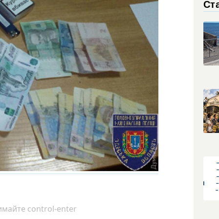
Ст
майте control-enter