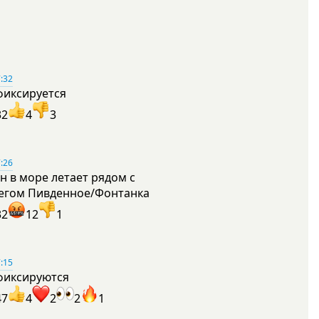
:32
фиксируется
32
4
3
:26
н в море летает рядом с
егом Пивденное/Фонтанка
32
12
1
:15
фиксируются
47
4
2
2
1