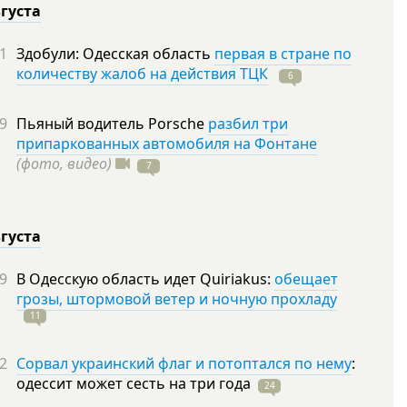
вгуста
1
Здобули: Одесская область
первая в стране по
количеству жалоб на действия ТЦК
6
9
Пьяный водитель Porsche
разбил три
припаркованных автомобиля на Фонтане
(фото, видео)
7
вгуста
9
В Одесскую область идет Quiriakus:
обещает
грозы, штормовой ветер и ночную прохладу
11
2
Сорвал украинский флаг и потоптался по нему
:
одессит может сесть на три
года
24