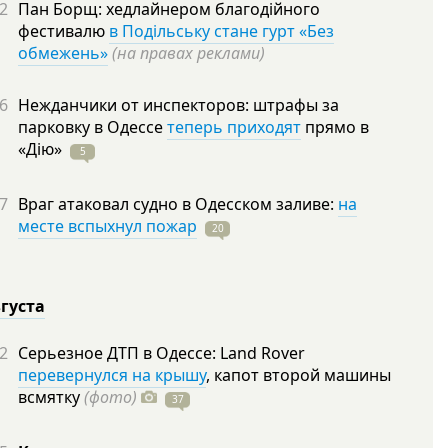
2
Пан Борщ: хедлайнером благодійного
фестивалю
в Подільську стане гурт «Без
обмежень»
(на правах реклами)
6
Нежданчики от инспекторов: штрафы за
парковку в Одессе
теперь приходят
прямо в
«Дію»
5
7
Враг атаковал судно в Одесском заливе:
на
месте вспыхнул пожар
20
вгуста
2
Серьезное ДТП в Одессе: Land Rover
перевернулся на крышу
, капот второй машины
всмятку
(фото)
37