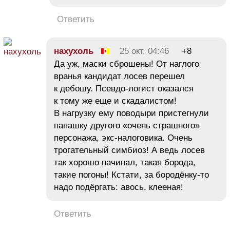
Ответить
нахухоль
25 окт, 04:46
+8
Да уж, маски сброшены! От наглого
вранья кандидат лосев перешел
к дебошу. Псевдо-логист оказался
к тому же еще и скадалистом!
В нагрузку ему поводыри пристегнули
папашку другого «очень страшного»
персонажа, экс-налоговика. Очень
трогательный симбиоз! А ведь лосев
так хорошо начинал, такая борода,
такие погоны! Кстати, за бородёнку-то
надо подёргать: авось, клееная!
Ответить