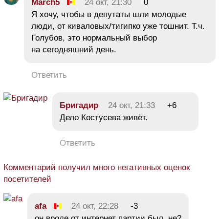
March5
24 окт, 21:30
0
Я хочу, чтобы в депутаты шли молодые
люди, от киваловых/тигипко уже тошнит. Т.ч.
Голубов, это нормальный выбор
на сегодняшний день.
Ответить
Бригадир
24 окт, 21:33
+6
Дело Костусева живёт.
Ответить
Комментарий получил много негативных оценок
посетителей
afa
24 окт, 22:28
-3
он вроде от интернет партии был, не?