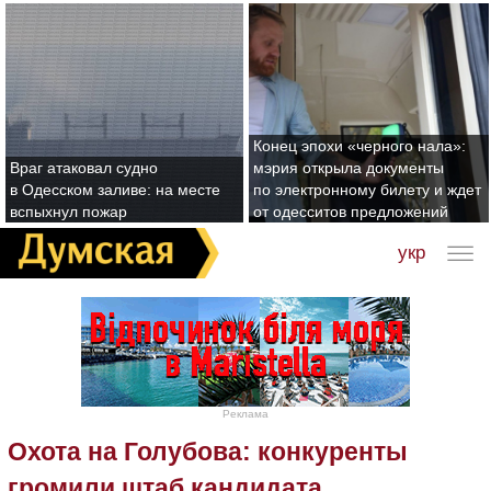
Конец эпохи «черного нала»:
Враг атаковал судно
мэрия открыла документы
в Одесском заливе: на месте
по электронному билету и ждет
вспыхнул пожар
от одесситов предложений
укр
Реклама
Охота на Голубова: конкуренты
громили штаб кандидата