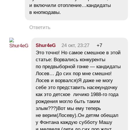
и включили отопление…кандидаты
в кнопкодавы.
Ответить
Shur4eG
24 окт, 23:27
+7
Это точно! Но самое смешное в этой
статье: Ворвались конкуренты
по предвыборной гонке — кандидаты
Лосев… До сих пор мне смешно!
Лосев и ворвался)Я даже не могу
себе это представить насекундочку
как это детское личико 1988-го года
рождения могло быть таким
злым???)Вот мы ему теперь
не верим(Лосеву).Он детям обещал
у Фонтана каждую субботу Машу
и медведя (дети до сих пор ждут