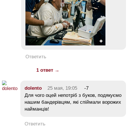
Ответить
1 ответ →
dolento
25 мая, 19:05
-7
Для чого оцей непотріб з буков, подякуємо
нашим бандерівцям, які спіймали ворожих
найманців!
Ответить