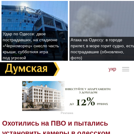
Удар по Одессе: двое
пострадавших, на стадионе
Атака на Одессу: в городе
«Черноморец» снесло часть
прилет, в море горит судно, ест
крыши, субботняя игра
пострадавшие (обновлено,
под угрозой
фото)
укр
Реклама
Охотились на ПВО и пытались
установить камеры в одесском