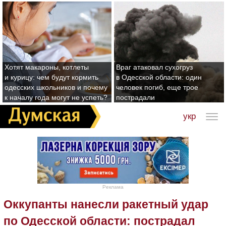
Хотят макароны, котлеты
Враг атаковал сухогруз
и курицу: чем будут кормить
в Одесской области: один
одесских школьников и почему
человек погиб, еще трое
к началу года могут не успеть?
пострадали
укр
Реклама
Оккупанты нанесли ракетный удар
по Одесской области: пострадал