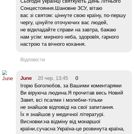
Сьогодні українці святкують День Літнього
Сонцестояння.Шановне ЗСУ, вітаю
вас зі святом: ціннуте свою країну, по-першу
чергу, цінуйте оточуючих вас людей,
не відкладайте справи на завтра, бажаю
нам усім: мирного неба, здоровlя, гарного
настрою та вічного кохання.
Відповісти
June
20 чер, 13:45
0
Ігорю Боголюбов, за Вашими коментарями
Ви віруюча людина.Я прочитав весь Новий
Завет, всі псалми і молебни-тільки
не знайшов відповіді на свої запитання.
Їх я знайшов у медичної літературі.
Висновки:на відміну від монаршої
країни,сучасна Україна-це розвинута країна,