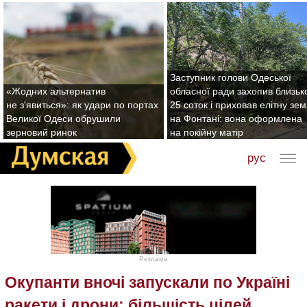
Заступник голови Одеської
«Жодних альтернатив
обласної ради захопив близьк
не з'явиться»: як удари по портах
25 соток і приховав елітну зе
Великої Одеси обрушили
на Фонтані: вона оформлена
зерновий ринок
на покійну матір
рус
Реклама
Окупанти вночі запускали по Україні
ракети і дрони: більшість цілей