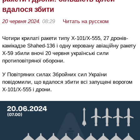
вдалося збити
20 червня 2024
, 08:29
Читать на русском
Чотири крилаті ракети типу Х-101/X-555, 27 дронів-
камікадзе Shahed-136 і одну керовану авіаційну ракету
Х-59 збили вночі 20 червня українські сили
протиповітряної оборони.
У Повітряних силах Збройних сил України
повідомили, що вдалося збити всі запущені ворогом
Х-101/X-555 і дрони.