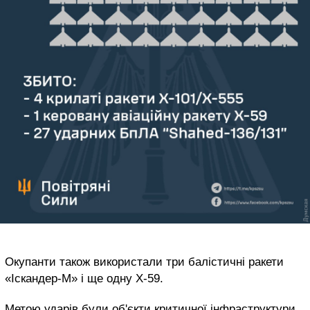
Окупанти також використали три балістичні ракети
«Іскандер-М» і ще одну Х-59.
Метою ударів були об'єкти критичної інфраструктури