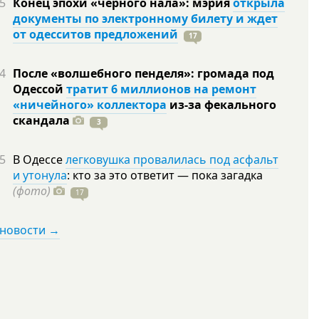
5
Конец эпохи «черного нала»: мэрия
открыла
документы по электронному билету и ждет
от одесситов предложений
17
4
После «волшебного пенделя»: громада под
Одессой
тратит 6 миллионов на ремонт
«ничейного» коллектора
из-за фекального
скандала
3
5
В Одессе
легковушка провалилась под асфальт
и утонула
: кто за это ответит — пока загадка
(фото)
17
 новости →