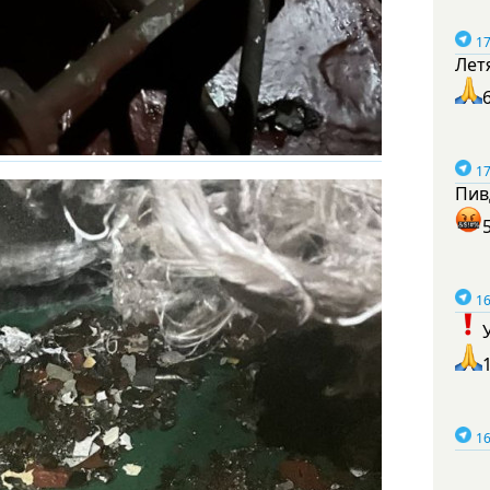
17
Лет
17
Пив
16
16