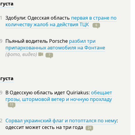
вгуста
1
Здобули: Одесская область
первая в стране по
количеству жалоб на действия ТЦК
6
9
Пьяный водитель Porsche
разбил три
припаркованных автомобиля на Фонтане
(фото, видео)
7
вгуста
9
В Одесскую область идет Quiriakus:
обещает
грозы, штормовой ветер и ночную прохладу
11
2
Сорвал украинский флаг и потоптался по нему
:
одессит может сесть на три
года
24