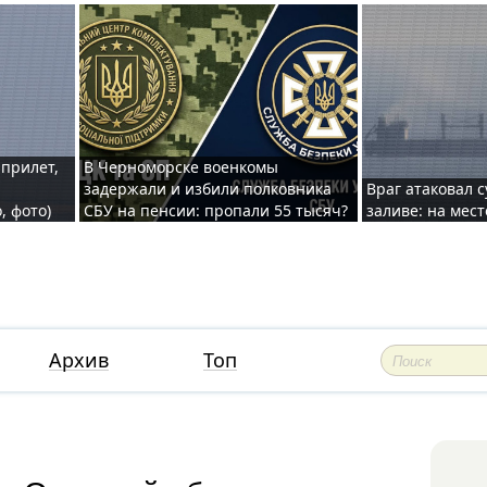
 прилет,
В Черноморске военкомы
задержали и избили полковника
Враг атаковал 
, фото)
СБУ на пенсии: пропали 55 тысяч?
заливе: на мес
Архив
Топ