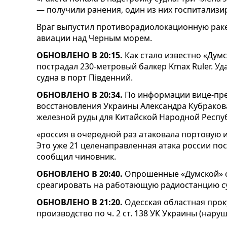
— получили ранения, один из них госпитализи
Враг выпустил противорадиолокационную ракет
авиации над Черным морем.
ОБНОВЛЕНО В 20:15.
Как стало известно «Думс
пострадал 230-метровый балкер Kmax Ruler. Уда
судна в порт Південний.
ОБНОВЛЕНО В 20:34.
По информации вице-пр
восстановления Украины Александра Кубракова
железной руды для Китайской Народной Респу
«россия в очередной раз атаковала портовую 
Это уже 21 целенаправленная атака россии пос
сообщил чиновник.
ОБНОВЛЕНО В 20:40.
Опрошенные «Думской» с
среагировать на работающую радиостанцию с
ОБНОВЛЕНО В 21:20.
Одесская областная прок
производство по ч. 2 ст. 138 УК Украины (нару