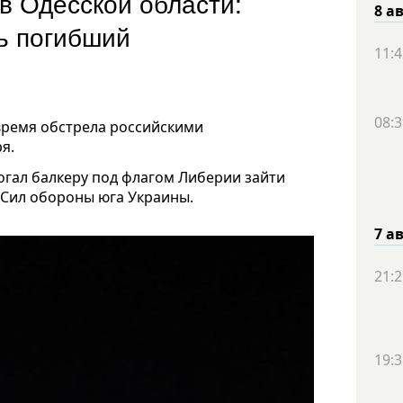
в Одесской области:
8 а
ть погибший
11:4
08:3
время обстрела российскими
я.
огал балкеру под флагом Либерии зайти
 Сил обороны юга Украины.
7 а
21:2
19:3