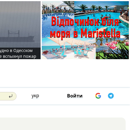
судно в Одесском
те вспыхнул пожар
укр
Войти