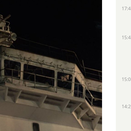
17:4
15:4
15:0
14:2