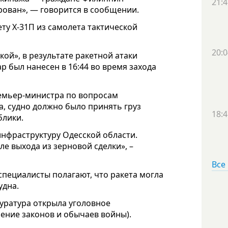
21:4
рован», — говорится в сообщении.
у Х-31П из самолета тактической
20:0
кой», в результате ракетной атаки
р был нанесен в 16:44 во время захода
емьер-министра по вопросам
, судно должно было принять груз
18:4
блики.
инфраструктуру Одесской области.
ле выхода из зерновой сделки», –
Все
пециалисты полагают, что ракета могла
удна.
уратура открыла уголовное
шение законов и обычаев войны).