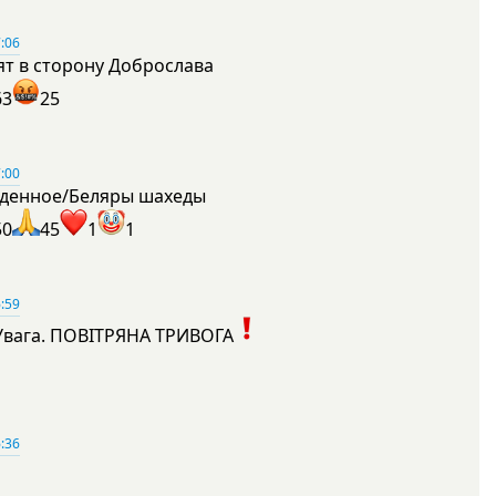
:06
ят в сторону Доброслава
63
25
:00
денное/Беляры шахеды
50
45
1
1
:59
Увага. ПОВІТРЯНА ТРИВОГА
1
:36