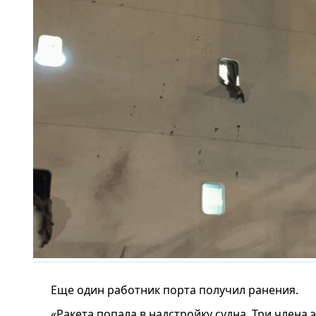
Еще один работник порта получил ранения.
«Ракета попала в надстройку судна. Три член