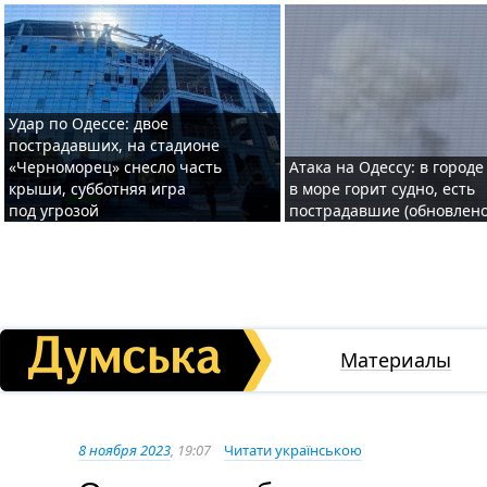
Удар по Одессе: двое
пострадавших, на стадионе
«Черноморец» снесло часть
Атака на Одессу: в городе
крыши, субботняя игра
в море горит судно, есть
под угрозой
пострадавшие (обновлено
Материалы
8 ноября 2023
, 19:07
Читати українською