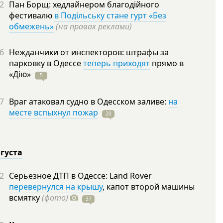
2
Пан Борщ: хедлайнером благодійного
фестивалю
в Подільську стане гурт «Без
обмежень»
(на правах реклами)
6
Нежданчики от инспекторов: штрафы за
парковку в Одессе
теперь приходят
прямо в
«Дію»
5
7
Враг атаковал судно в Одесском заливе:
на
месте вспыхнул пожар
20
вгуста
2
Серьезное ДТП в Одессе: Land Rover
перевернулся на крышу
, капот второй машины
всмятку
(фото)
37