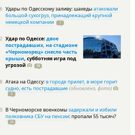
6
Удары по Одесскому заливу: шахеды
атаковали
большой сухогруз, принадлежащий крупной
немецкой компании
7
2
Удар по Одессе:
двое
пострадавших, на стадионе
«Черноморец» снесло часть
крыши
, субботняя игра под
угрозой
13
8
Атака на Одессу:
в городе прилет, в море горит
судно, есть пострадавшие
(обновлено, фото)
2
0
В Черноморске военкомы
задержали и избили
полковника СБУ на пенсии
: пропали 55
тысяч?
34