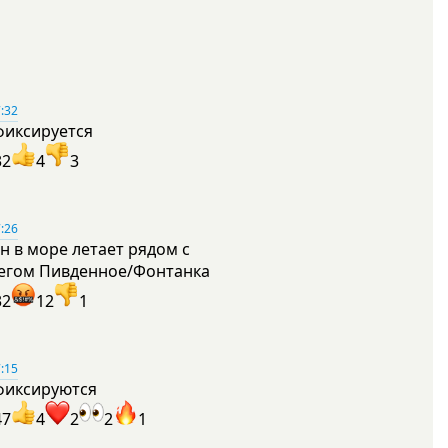
:32
фиксируется
32
4
3
:26
н в море летает рядом с
егом Пивденное/Фонтанка
32
12
1
:15
фиксируются
47
4
2
2
1