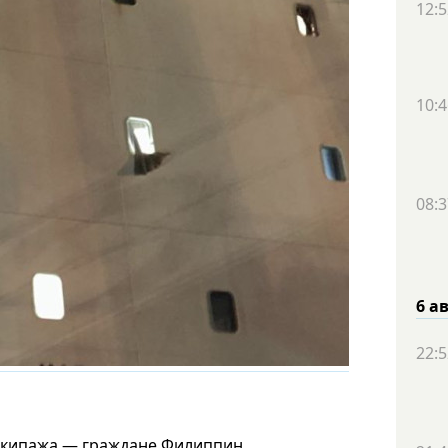
12:5
10:4
08:3
6 а
22:5
а экипажа — граждане Филиппин