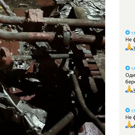
17
Не 
17
Оди
бер
17
Не 