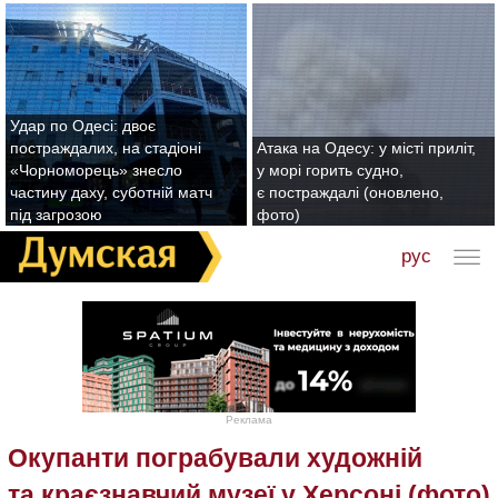
Удар по Одесі: двоє
постраждалих, на стадіоні
Атака на Одесу: у місті приліт,
«Чорноморець» знесло
у морі горить судно,
частину даху, суботній матч
є постраждалі (оновлено,
під загрозою
фото)
рус
Реклама
Окупанти пограбували художній
та краєзнавчий музеї у Херсоні (фото)