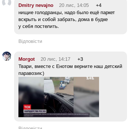
Dmitry nevajno
20 лис, 14:05
+4
нищие голодранцы, надо было ещё паркет
вскрыть и собой забрать, дома в будке
у себя постелить.
Відповісти
Morgot
20 лис, 14:17
+3
Твари, вместе с Енотом верните наш детский
паравозик:)
Відповісти