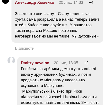
Александр Хоменко
20 лис, 14:33
+4
Знаете что они скажут. Скажут «киевская
хунта сама разграбила а на нас теперь валит
чтобы бабла с нас срубить». У рашистов
такая вера «на Россию постоянно
наговаривают но мы не такие, мы духовные».
Відповісти
Dmitry nevajno
20 лис, 18:05
+2
Російські загарбники демонтують вцілілі
вікна у зруйнованих будинках, а потім
продають їх місцевому населенню
окупованого Маріуполя.
"Маріупольський бізнес при Росії
від росіян у всій красі. Цивільні окупанти
демонтують навіть вцілілі вікна. Змінюють