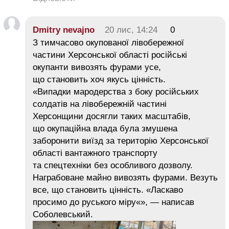
Dmitry nevajno
20 лис, 14:24
0
З тимчасово окупованої лівобережної
частини Херсонської області російські
окупанти вивозять фурами усе,
що становить хоч якусь цінність.
«Випадки мародерства з боку російських
солдатів на лівобережній частині
Херсонщини досягли таких масштабів,
що окупаційна влада була змушена
заборонити виїзд за територію Херсонської
області вантажного транспорту
та спецтехніки без особливого дозволу.
Награбоване майно вивозять фурами. Везуть
все, що становить цінність. «Ласкаво
просимо до руського міру«», — написав
Соболевський.