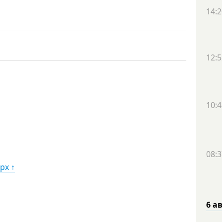
14:2
12:5
10:4
08:3
рх ↑
6 а