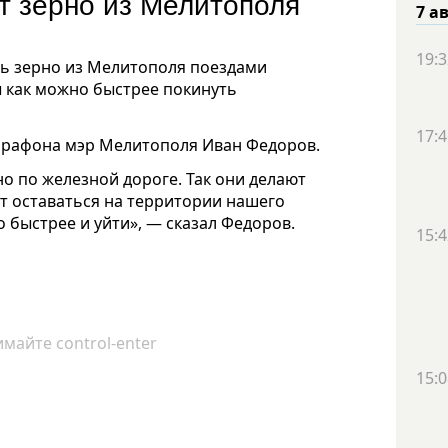
т зерно из Мелитополя
7 а
19:3
ь зерно из Мелитополя поездами
ы как можно быстрее покинуть
17:4
арафона мэр Мелитополя Иван Федоров.
о по железной дороге. Так они делают
ют оставаться на территории нашего
о быстрее и уйти», — сказал Федоров.
15:4
майте control-enter
15:0