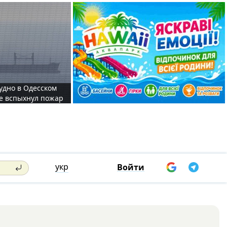
судно в Одесском
те вспыхнул пожар
укр
Войти