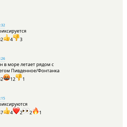
:32
фиксируется
32
4
3
:26
н в море летает рядом с
егом Пивденное/Фонтанка
32
12
1
:15
фиксируются
47
4
2
2
1