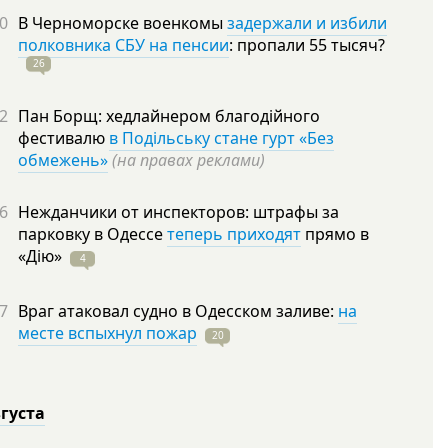
0
В Черноморске военкомы
задержали и избили
полковника СБУ на пенсии
: пропали 55
тысяч?
26
2
Пан Борщ: хедлайнером благодійного
фестивалю
в Подільську стане гурт «Без
обмежень»
(на правах реклами)
6
Нежданчики от инспекторов: штрафы за
парковку в Одессе
теперь приходят
прямо в
«Дію»
4
7
Враг атаковал судно в Одесском заливе:
на
месте вспыхнул пожар
20
вгуста