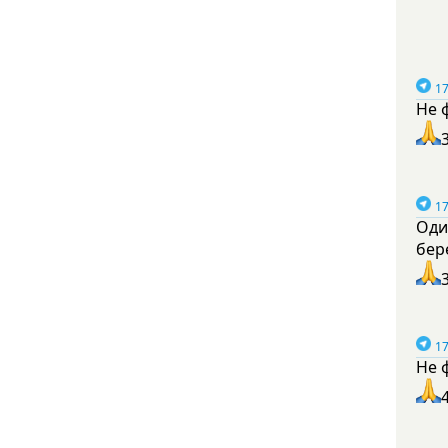
17
Не 
17
Оди
бер
17
Не 