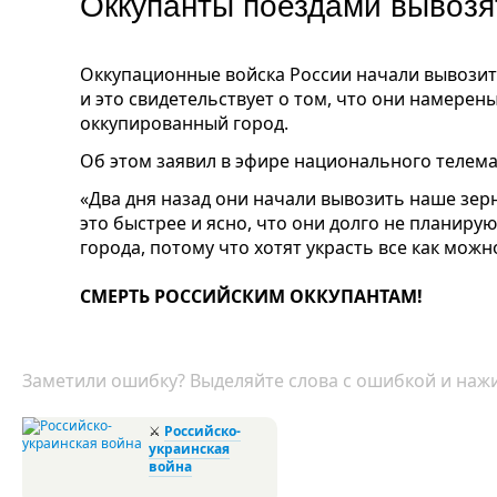
Оккупанты поездами вывозя
Оккупационные войска России начали вывозит
и это свидетельствует о том, что они намерен
оккупированный город.
Об этом заявил в эфире национального телем
«Два дня назад они начали вывозить наше зерн
это быстрее и ясно, что они долго не планиру
города, потому что хотят украсть все как можн
СМЕРТЬ РОССИЙСКИМ ОККУПАНТАМ!
Заметили ошибку? Выделяйте слова с ошибкой и нажи
⚔
Российско-
украинская
война