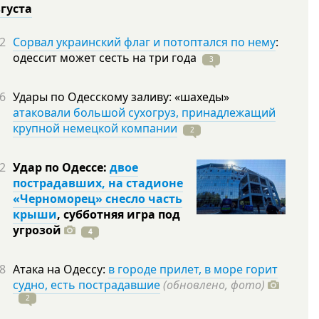
вгуста
2
Сорвал украинский флаг и потоптался по нему
:
одессит может сесть на три
года
3
6
Удары по Одесскому заливу: «шахеды»
атаковали большой сухогруз, принадлежащий
крупной немецкой компании
2
2
Удар по Одессе:
двое
пострадавших, на стадионе
«Черноморец» снесло часть
крыши
, субботняя игра под
угрозой
4
8
Атака на Одессу:
в городе прилет, в море горит
судно, есть пострадавшие
(обновлено, фото)
2