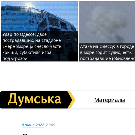
Удар по Одессе: двое
пострадавших, на стадионе
«Черноморец» снесло часть
Атака на Одессу: в городе
крыши, субботняя игра
в море горит судно, есть
под угрозой
пострадавшие (обновлено
Материалы
8 июня 2022
, 21:09