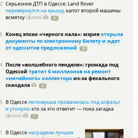
2
Серьезное ДТП в Одессе: Land Rover
перевернулся на крышу
, капот второй машины
всмятку
(фото)
34
5
Конец эпохи «черного нала»: мэрия
открыла
документы по электронному билету и ждет
от одесситов предложений
10
4
После «волшебного пенделя»: громада под
Одессой
тратит 6 миллионов на ремонт
«ничейного» коллектора
из-за фекального
скандала
3
5
В Одессе
легковушка провалилась под асфальт
и утонула
: кто за это ответит — пока загадка
(фото)
17
1
В Одессе
наградили лучших