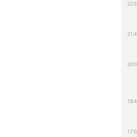
22:5
21:4
20:0
18:4
17:0