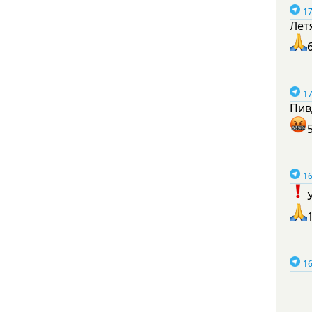
17
Лет
17
Пив
16
16