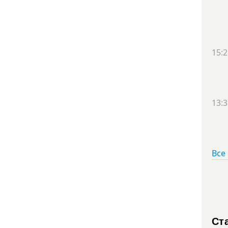
15:2
13:3
Все
Ст