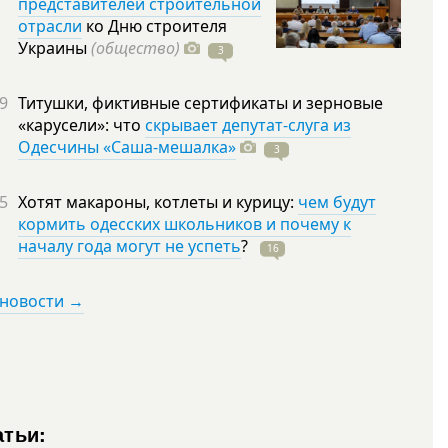
представителей строительной
отрасли
ко Дню строителя
Украины
(общество)
3
9
Титушки, фиктивные сертификаты и зерновые
«карусели»: что
скрывает депутат-слуга из
Одесчины «Саша-мешалка»
3
5
Хотят макароны, котлеты и курицу:
чем будут
кормить одесских школьников и почему к
началу года могут не успеть
?
16
 новости →
атьи: