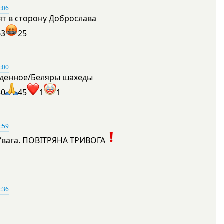
:06
ят в сторону Доброслава
63
25
:00
денное/Беляры шахеды
50
45
1
1
:59
Увага. ПОВІТРЯНА ТРИВОГА
1
:36