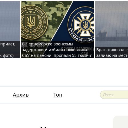
 прилет,
В Черноморске военкомы
задержали и избили полковника
Враг атаковал 
, фото)
СБУ на пенсии: пропали 55 тысяч?
заливе: на мес
Архив
Топ