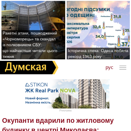
Ракетні атаки, пошкоджений
«Чорноморець» та скандал
із полковником СБУ:
що найчастіше читали цього
Історична спека: Одеса побила
тижня
рекорд 1963 року
рус
Реклама
Окупанти вдарили по житловому
будинку в центрі Миколаєва: