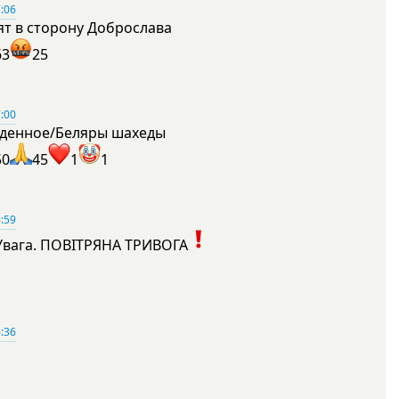
:06
ят в сторону Доброслава
63
25
:00
денное/Беляры шахеды
50
45
1
1
:59
Увага. ПОВІТРЯНА ТРИВОГА
1
:36