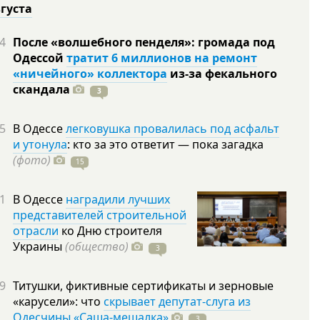
вгуста
4
После «волшебного пенделя»: громада под
Одессой
тратит 6 миллионов на ремонт
«ничейного» коллектора
из-за фекального
скандала
3
5
В Одессе
легковушка провалилась под асфальт
и утонула
: кто за это ответит — пока загадка
(фото)
15
1
В Одессе
наградили лучших
представителей строительной
отрасли
ко Дню строителя
Украины
(общество)
3
9
Титушки, фиктивные сертификаты и зерновые
«карусели»: что
скрывает депутат-слуга из
Одесчины «Саша-мешалка»
3