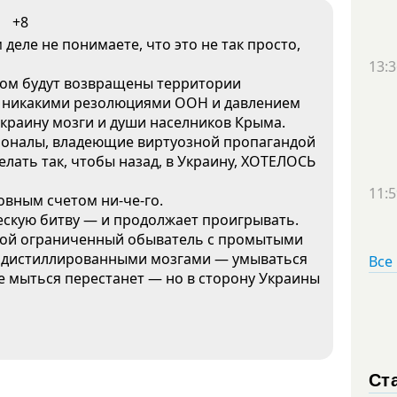
+8
деле не понимаете, что это не так просто,
13:3
зом будут возвращены территории
да, никакими резолюциями ООН и давлением
краину мозги и души населников Крыма.
ионалы, владеющие виртуозной пропагандой
елать так, чтобы назад, в Украину, ХОТЕЛОСЬ
11:5
овным счетом ни-че-го.
ескую битву — и продолжает проигрывать.
стой ограниченный обыватель с промытыми
 дистиллированными мозгами — умываться
Все
ще мыться перестанет — но в сторону Украины
Ст