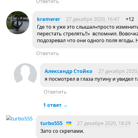
Ответить
kramerer
27 декабря 2020, 16:47
+12
Где то я уже это слышал«просто измен
перестать стрелять!!» вспомнил. Вовочка
подозревал что они одного поля ягоды. 
Ответить
Александр Стойко
27 декабря 2020,
я посмотрел в глаза путину и увидел 
Ответить
1 ответ →
turbo555
27 декабря 2020, 18:29
Зато со скрепами.