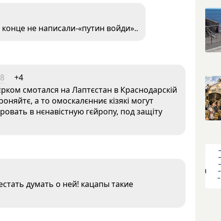
 конце не написали-«путин войди»..
48
+4
єрком смотался на Лаптєстан в Краснодарскій
роняйтє, а то омоскалєнниє кізякі могут
ріровать в нєнавістную гєйропу, под защіту
естать думать о ней! кацапы такие