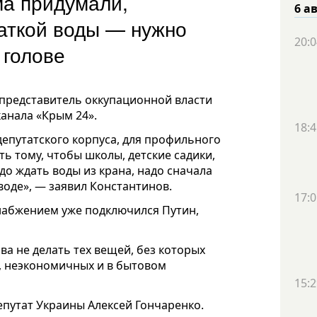
ма придумали,
6 а
ваткой воды — нужно
20:0
в голове
представитель оккупационной власти
анала «Крым 24».
18:4
депутатского корпуса, для профильного
ть тому, чтобы школы, детские садики,
до ждать воды из крана, надо сначала
 воде», — заявил Константинов.
17:0
набжением уже подключился Путин,
а не делать тех вещей, без которых
 неэкономичных и в бытовом
15:2
путат Украины Алексей Гончаренко.