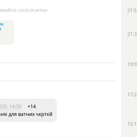
майте control-enter
21:5
о-
я
21:3
19:0
17:2
20, 14:30
+14
іє для ватних чєртєй
15:1