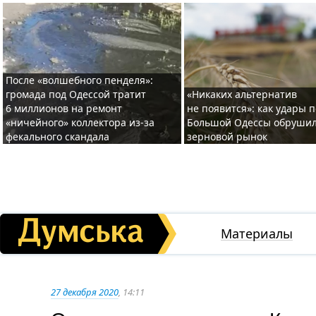
После «волшебного пенделя»:
громада под Одессой тратит
«Никаких альтернатив
6 миллионов на ремонт
не появится»: как удары 
«ничейного» коллектора из-за
Большой Одессы обруши
фекального скандала
зерновой рынок
Материалы
27 декабря 2020
, 14:11