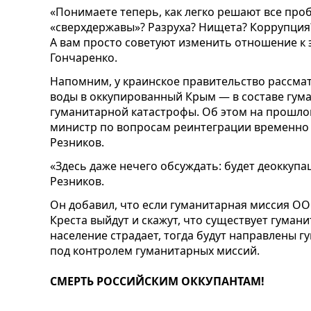
«Понимаете теперь, как легко решают все про
«сверхдержавы»? Разруха? Нищета? Коррупция
А вам просто советуют изменить отношение к 
Гончаренко.
Напомним, у краинское правительство рассма
воды в оккупированный Крым — в составе гум
гуманитарной катастрофы. Об этом на прошло
министр по вопросам реинтеграции временно
Резников.
«Здесь даже нечего обсуждать: будет деоккупа
Резников.
Он добавил, что если гуманитарная миссия О
Креста выйдут и скажут, что существует гуман
население страдает, тогда будут направлены г
под контролем гуманитарных миссий.
СМЕРТЬ РОССИЙСКИМ ОККУПАНТАМ!