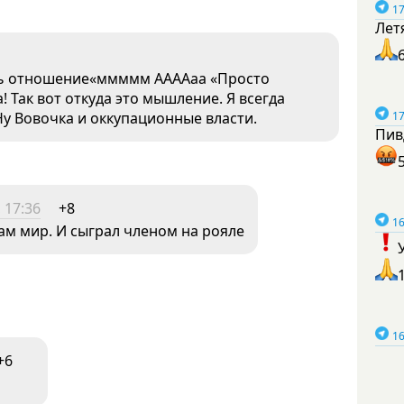
17
Лет
ить отношение«ммммм ААААаа «Просто
! Так вот откуда это мышление. Я всегда
Ну Вовочка и оккупационные власти.
17
Пив
 17:36
+8
16
там мир. И сыграл членом на рояле
16
+6