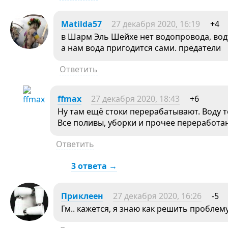
Matilda57
27 декабря 2020, 16:19
+4
в Шарм Эль Шейхе нет водопровода, воду 
а нам вода пригодится сами. предатели
Ответить
ffmax
27 декабря 2020, 18:43
+6
Ну там ещё стоки перерабатывают. Воду т
Все поливы, уборки и прочее переработа
Ответить
3 ответа →
Приклеен
27 декабря 2020, 16:26
-5
Гм.. кажется, я знаю как решить пробле