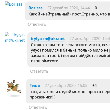
Borisss
27 декабря 2020, 14:44
0
Какой «нейтральный» пост.Странно, что в
Ответить
irylya-m@ukr.net
27 декабря 2020, 14:
Сколько там того сепарского моста, вєч
улус і помился в банькє, только мило нє 
заєхать в гості, і потом прійдйотся еміг
папи рімского.
Ответить
Геша
27 декабря 2020, 15:05
+4
гыы, а так же и с едой можно! просто пер
проказники! )
Ответить