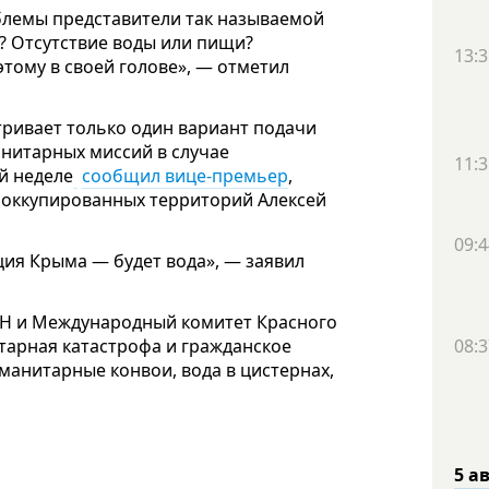
блемы представители так называемой
? Отсутствие воды или пищи?
13:3
этому в своей голове», — отметил
тривает только один вариант подачи
анитарных миссий в случае
11:3
й неделе
сообщил вице-премьер
,
 оккупированных территорий Алексей
09:4
ция Крыма — будет вода», — заявил
ОН и Международный комитет Красного
итарная катастрофа и гражданское
08:3
уманитарные конвои, вода в цистернах,
5 а