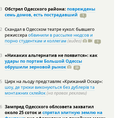
3
Обстрел Одесского района:
повреждены
семь домов, есть пострадавший
1
2
Скандал в Одесском театре кукол: бывшего
режиссера
обвинили в рассылке нюдсов и
порно студенткам и коллегам
(видео)
9
3
«Никаких альтернатив не появится»: как
удары по портам Большой Одессы
обрушили зерновой рынок
23
5
Цирк на льоду представляє «Крижаний Оскар»:
шоу, де трюки виконуються без дублерів та
монтажних склейок
(на правах реклами)
6
Зампред Одесского облсовета захватил
около 25 соток и
спрятал элитную землю на