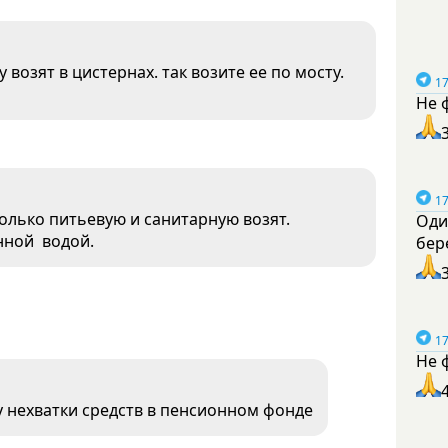
возят в цистернах. так возите ее по мосту.
17
Не 
17
олько питьевую и санитарную возят.
Оди
нной водой.
бер
17
Не 
му нехватки средств в пенсионном фонде