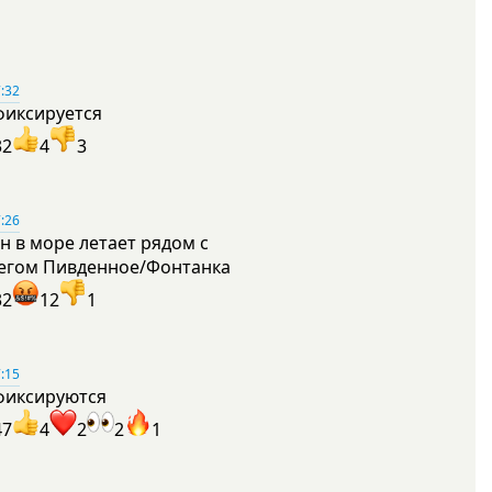
:32
фиксируется
32
4
3
:26
н в море летает рядом с
егом Пивденное/Фонтанка
32
12
1
:15
фиксируются
47
4
2
2
1