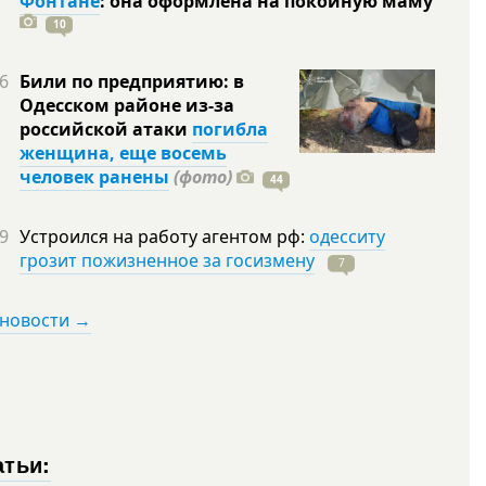
Фонтане
: она оформлена на покойную
маму
10
6
Били по предприятию: в
Одесском районе из-за
российской атаки
погибла
женщина, еще восемь
человек ранены
(фото)
44
9
Устроился на работу агентом рф:
одесситу
грозит пожизненное за госизмену
7
 новости →
атьи: