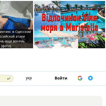
иятию: в Одесском
ссийской атаки
а, еще восемь
 (фото)
укр
Войти