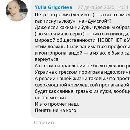
Yulia Grigorieva
27 декабря 2020, 14:34
Петр Петрович (лениво…) — а вы в самом 
как тиснуть лозунг на «Думской»?
Даже если каким-нибудь чудесным обра
( во что я мало верю ) — никто и никог
мировой общественности, НЕ ВЕРНЕТ в У
Этим должны были заниматься професс
и контрпропагандой — в их воле было сд
вернуться.
А в этом направлении не было сделано р
Украина с треском проиграла идеологич
А реалии нашей жизни таковы, что про
сверхмощной кремлевской пропагандой
будет как свинья, грязью из лужи, вооб
не посмотрит.
И это просчет наш.
Пенять не на кого.
Ответить