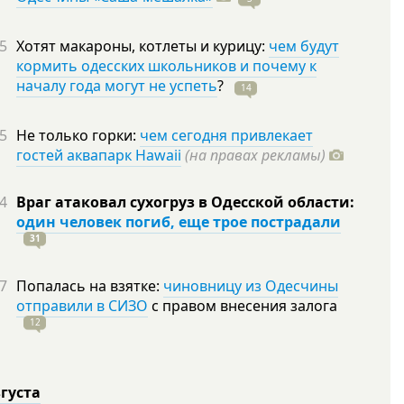
5
Хотят макароны, котлеты и курицу:
чем будут
кормить одесских школьников и почему к
началу года могут не успеть
?
14
5
Не только горки:
чем сегодня привлекает
гостей аквапарк Hawaii
(на правах рекламы)
4
Враг атаковал сухогруз в Одесской области:
один человек погиб, еще трое пострадали
31
7
Попалась на взятке:
чиновницу из Одесчины
отправили в СИЗО
с правом внесения залога
12
вгуста