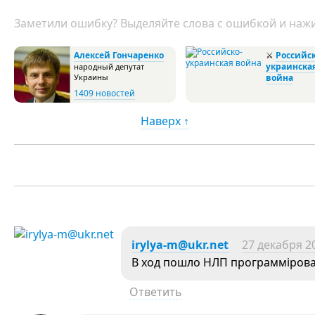
Заметили ошибку? Выделяйте слова с ошибкой и нажи
Алексей Гончаренко
⚔
Российск
украинска
народный депутат
Украины
война
1409 новостей
Наверх ↑
irylya-m@ukr.net
27 декабря 20
В ход пошло НЛП программірован
Ответить