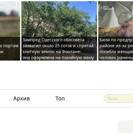
Зампред Одесского облсовета
Били по предпр
по портам
захватил около 25 соток и спрятал
районе из-за ро
ли
элитную землю на Фонтане:
погибла женщин
она оформлена на покойную маму
человек ранены
Архив
Топ