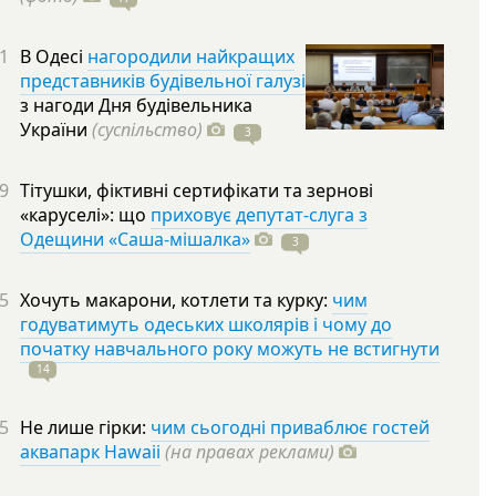
1
В Одесі
нагородили найкращих
представників будівельної галузі
з нагоди Дня будівельника
України
(суспільство)
3
9
Тітушки, фіктивні сертифікати та зернові
«каруселі»: що
приховує депутат-слуга з
Одещини «Саша-мішалка»
3
5
Хочуть макарони, котлети та курку:
чим
годуватимуть одеських школярів і чому до
початку навчального року можуть не встигнути
14
5
Не лише гірки:
чим сьогодні приваблює гостей
аквапарк Hawaii
(на правах реклами)