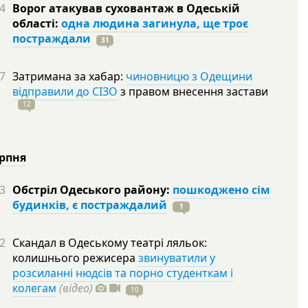
4
Ворог атакував суховантаж в Одеській
області:
одна людина загинула, ще троє
постраждали
31
7
Затримана за хабар:
чиновницю з Одещини
відправили до СІЗО
з правом внесення застави
12
ерпня
3
Обстріл Одеського району:
пошкоджено сім
будинків, є постраждалий
1
2
Скандал в Одеському театрі ляльок:
колишнього режисера
звинуватили у
розсиланні нюдсів та порно студенткам і
колегам
(відео)
10