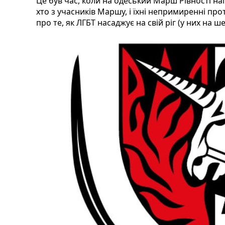
Це був час, коли на одеський Марш Рівності нап
хто з учасників Маршу, і їхні непримиренні пр
про те, як ЛГБТ насаджує на свій ріг (у них на ш