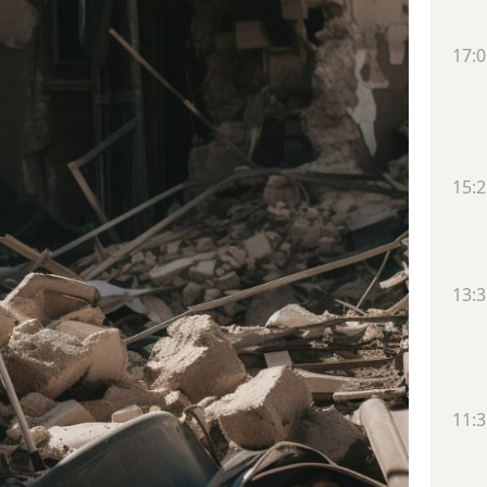
17:0
15:2
13:3
11:3