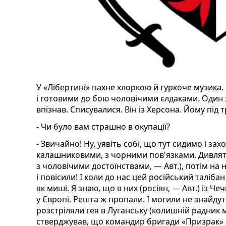
У «Лібертині» пахне хлоркою й гуркоче музика.
і готовими до бою чоловічими єлдаками. Один 
впізнав. Списувалися. Він із Херсона. Йому під т
- Чи було вам страшно в окупації?
- Звичайно! Ну, уявіть собі, що тут сидимо і зах
калашниковими, з чорними пов'язками. Дивлять
з чоловічими достоїнствами, — Авт.), потім на 
і повісили! І коли до нас цей російський талібан
як миші. Я знаю, що в них (росіян, — Авт.) із Че
у Європі. Решта ж пропали. І могили не знайдут
розстріляли гея в Луганську (колишній радник
стверджував, що командир бригади «Призрак» 