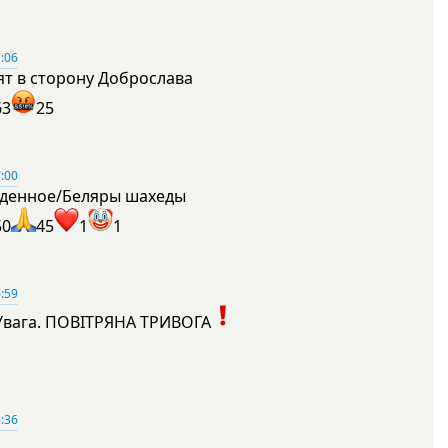
:06
ят в сторону Доброслава
63
25
:00
денное/Беляры шахеды
50
45
1
1
:59
Увага. ПОВІТРЯНА ТРИВОГА
1
:36