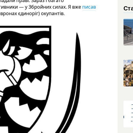
адали праві. Зараз і багато
отивники — у Збройних силах. Я вже
писав
Ста
евронах єдиноріг) окупантів.