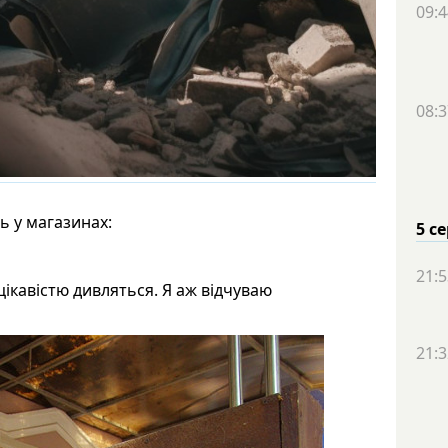
09:4
08:3
ь у магазинах:
5 с
21:5
цікавістю дивляться. Я аж відчуваю
21:3