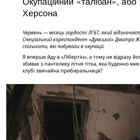
Окупаційний «талібан», або
Херсона
Червень — місяць гордості ЛГБТ, який відзначаєть
Спеціальний кореспондент «Думської» Дмитро Жо
спільноти, які побували в окупації.
Я вперше йду в «Лібертін», а тому не відразу йо
збиває з пантелику літня тітка, яка буденно миє
клубі звичайна прибиральниця?