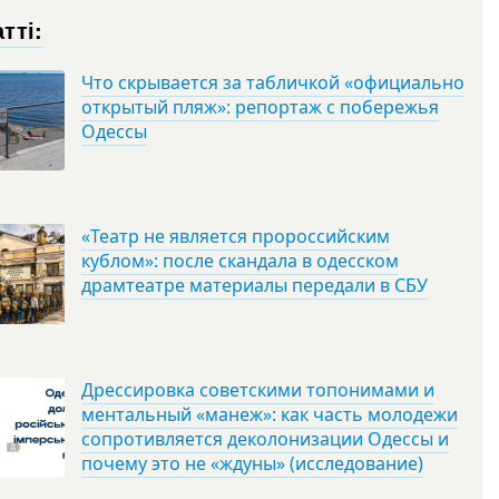
тті:
Что скрывается за табличкой «официально
открытый пляж»: репортаж с побережья
Одессы
«Театр не является пророссийским
кублом»: после скандала в одесском
драмтеатре материалы передали в СБУ
Дрессировка советскими топонимами и
ментальный «манеж»: как часть молодежи
сопротивляется деколонизации Одессы и
почему это не «ждуны» (исследование)