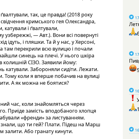
 ґвалтували, так, це правда! (2018 року
17
свідчення кримського гея Олександра,
Лет
, катували і ґвалтували,
 узбережжі, — Авт.). Вони всі повернуті
д ідуть, і пляшки. Та й у нас, у Херсоні,
 а там перекрили всю вулицю і почали
17
найшли синець на плечі. У нього шкіра
Пив
 в колишній СІЗО. Заявили йому:
нь катували. Забороняли сидіти. Лежати.
. Тому коли я вперше побачив на вулиці
лити. А як можна не боятися?
16
мирний час, коли знайомляться через
го. Приїде замість вподобаного хлопця
грабували «френди» за листуванням.
знали, що ти гей? Плати. Підеш на Марш
16
м залити. Або гранату кинути.