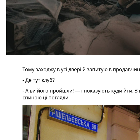
Тому заходжу в усі двері й запитую в продавчин
- Де тут клуб?
- А ви його пройшли! — і показують куди йти. З 
спиною ці погляди.