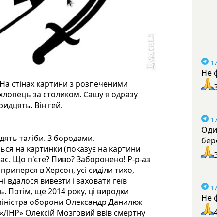
17
Не 
 На стінах картини з розпеченими
хлопець за столиком. Сашу я одразу
ридцять. Він гей.
17
Оди
одять таліби. З бородами,
бер
ся на картинки (показує на картини
нас. Що п'єте? Пиво? Заборонено! Р-р-аз
 приперся в Херсон, усі сиділи тихо,
чні вдалося вивезти і заховати геїв
17
ь. Потім, ще 2014 року, ці виродки
Не 
 міністра оборони Олександр Данилюк
«ЛНР» Олексій Мозговий ввів смертну