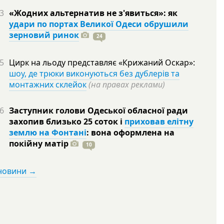
3
«Жодних альтернатив не з'явиться»: як
удари по портах Великої Одеси обрушили
зерновий ринок
24
5
Цирк на льоду представляє «Крижаний Оскар»:
шоу, де трюки виконуються без дублерів та
монтажних склейок
(на правах реклами)
6
Заступник голови Одеської обласної ради
захопив близько 25 соток і
приховав елітну
землю на Фонтані
: вона оформлена на
покійну
матір
10
 новини →