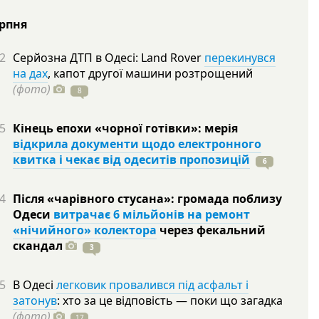
ерпня
2
Серйозна ДТП в Одесі: Land Rover
перекинувся
на дах
, капот другої машини розтрощений
(фото)
8
5
Кінець епохи «чорної готівки»: мерія
відкрила документи щодо електронного
квитка і чекає від одеситів пропозицій
6
4
Після «чарівного стусана»: громада поблизу
Одеси
витрачає 6 мільйонів на ремонт
«нічийного» колектора
через фекальний
скандал
3
5
В Одесі
легковик провалився під асфальт і
затонув
: хто за це відповість — поки що загадка
(фото)
17