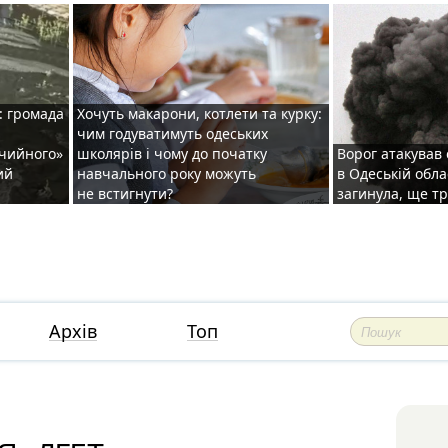
: громада
Хочуть макарони, котлети та курку:
чим годуватимуть одеських
ічийного»
школярів і чому до початку
Ворог атакував
ий
навчального року можуть
в Одеській обла
не встигнути?
загинула, ще т
Архів
Топ