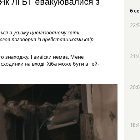
 Як ЛГБТ евакуювалися з
6 с
22:5
ся в усьому цивілізованому світі.
гов поговорив із представниками квір-
21:4
го знаходжу. І вивіски немає. Мене
 сходинки на вході. Хіба може бути в гей-
20:0
18:4