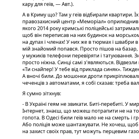
кару для геїв, — Авт.).
А в Криму що? Там у геїв відбирали квартири. Їх
правозахисний центр «Меморіал» оприлюднив 
якого 2014 року кримські поліцейські затримали
щоб він переписав на них будинок на морському
на дупах і членах! У них же в тюрмах і швабри в хі
мій знайомий попався. Просто пішов на базар,
у мужиків телефони перевіряти і татуювання. З
просто ніжна. Синці самі з'являються. Відвезли
«Ти снайпер! У тебе від приклада синяк». Тижде
А вночі били. До мошонки дроти прикріплювали
чеченців з автоматами, я собі сказав: треба ва
Я сумно зітхнув:
- В Україні геям не звикати. Биті-перебиті. У 
Інтернет, знаєш, що можеш потрапити не на то
гопота. В Одесі били геїв мало не на смерть і 
Або поліція може шантажувати. Не хочеш, щоб 
на захист своїх прав, тут можуть перцевим газо