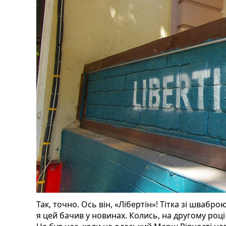
Так, точно. Ось він, «Лібертін»! Тітка зі швабро
я цей бачив у новинах. Колись, на другому році 