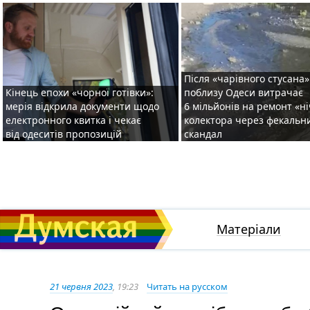
Після «чарівного стусана»
Кінець епохи «чорної готівки»:
поблизу Одеси витрачає
мерія відкрила документи щодо
6 мільйонів на ремонт «н
електронного квитка і чекає
колектора через фекальн
від одеситів пропозицій
скандал
Матеріали
21 червня 2023
, 19:23
Читать на русском