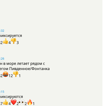
:32
фиксируется
32
4
3
:26
н в море летает рядом с
егом Пивденное/Фонтанка
32
12
1
:15
фиксируются
47
4
2
2
1