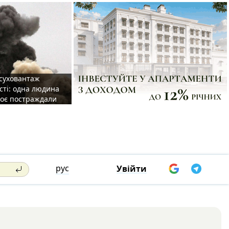
 суховантаж
сті: одна людина
роє постраждали
рус
Увійти