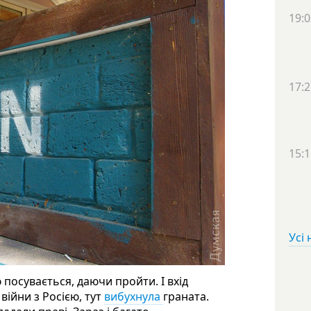
19:0
17:2
15:1
Усі
ю посувається, даючи пройти. І вхід
війни з Росією, тут
вибухнула
граната.