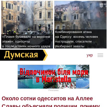
Комбинировання атака
«Пламя бушевало на верхнем
на Одессу: восемь человек
этаже»: одесситы
пострадали, спасатели
о последствиях ночного удара
разбирают завалы
укр
Реклама
Около сотни одесситов на Аллее
Славы объясняли полиции, почему