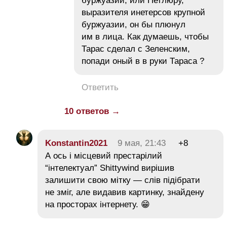
буржуазии, или Петлюру,
выразителя инетерсов крупной
буржуазии, он бы плюнул
им в лица. Как думаешь, чтобы
Тарас сделал с Зеленским,
попади оный в в руки Тараса ?
Ответить
10 ответов →
Konstantin2021
9 мая, 21:43
+8
А ось і місцевий престарілий
“інтелектуал” Shittywind вирішив
залишити свою мітку — слів підібрати
не зміг, але видавив картинку, знайдену
на просторах інтернету. 😁