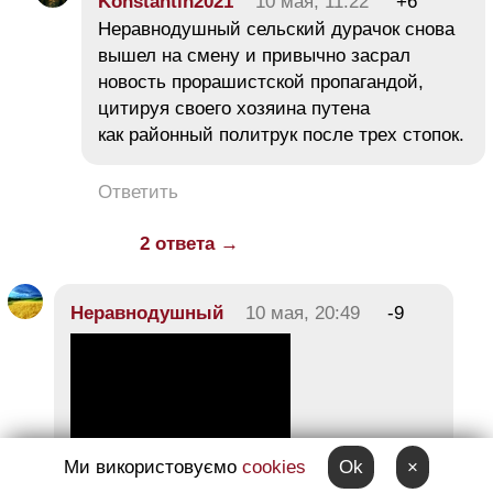
Konstantin2021
10 мая, 11:22
+6
Неравнодушный сельский дурачок снова
вышел на смену и привычно засрал
новость прорашистской пропагандой,
цитируя своего хозяина путена
как районный политрук после трех стопок.
Ответить
2 ответа →
Неравнодушный
10 мая, 20:49
-9
Ми використовуємо
cookies
Ok
×