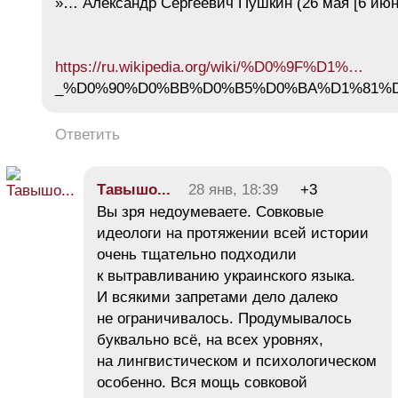
»… Алекса́ндр Серге́евич Пу́шкин (26 мая [6 ию
https://ru.wikipedia.org/wiki/%D0%9F%D1%…
_%D0%90%D0%BB%D0%B5%D0%BA%D1%81%
Ответить
Тавышо...
28 янв, 18:39
+3
Вы зря недоумеваете. Совковые
идеологи на протяжении всей истории
очень тщательно подходили
к вытравливанию украинского языка.
И всякими запретами дело далеко
не ограничивалось. Продумывалось
буквально всё, на всех уровнях,
на лингвистическом и психологическом
особенно. Вся мощь совковой