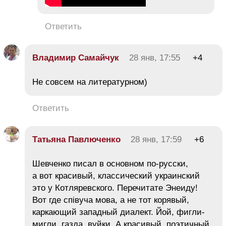
Ответить
Владимир Самайчук
28 янв, 17:55
+4
Не совсем на литературном)
Ответить
Татьяна Павлюченко
28 янв, 17:59
+6
Шевченко писал в основном по-русски,
а вот красивый, классический украинский
это у Котляревского. Перечитате Энеиду!
Вот где спiвуча мова, а не тот корявый,
каркающий западный диалект. Йой, фигли-
мигли, газда, вуйки. А красивый, поэтичный