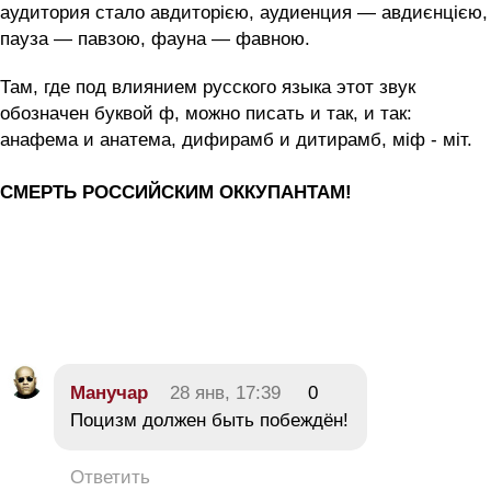
аудитория стало авдиторією, аудиенция — авдиєнцією,
пауза — павзою, фауна — фавною.
Там, где под влиянием русского языка этот звук
обозначен буквой ф, можно писать и так, и так:
анафема и анатема, дифирамб и дитирамб, міф - міт.
СМЕРТЬ РОССИЙСКИМ ОККУПАНТАМ!
Манучар
28 янв, 17:39
0
Поцизм должен быть побеждён!
Ответить