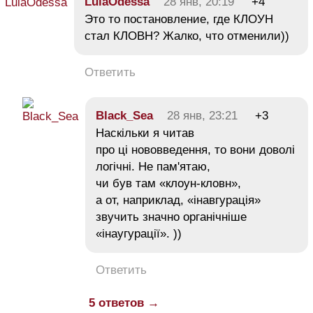
LulaOdessa
28 янв, 20:19
+4
Это то постановление, где КЛОУН
стал КЛОВН? Жалко, что отменили))
Ответить
Black_Sea
28 янв, 23:21
+3
Наскільки я читав
про ці нововведення, то вони доволі
логічні. Не пам'ятаю,
чи був там «клоун-кловн»,
а от, наприклад, «інавгурація»
звучить значно органічніше
«інаугурації». ))
Ответить
5 ответов →