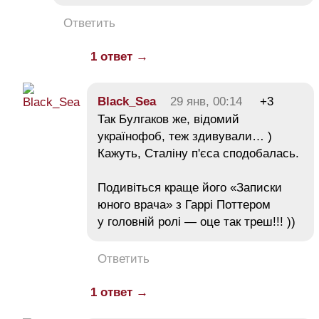
Ответить
1 ответ →
Black_Sea
29 янв, 00:14
+3
Так Булгаков же, відомий
українофоб, теж здивували… )
Кажуть, Сталіну п'єса сподобалась.
Подивіться краще його «Записки
юного врача» з Гаррі Поттером
у головній ролі — оце так треш!!! ))
Ответить
1 ответ →