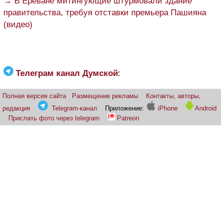
→ В Ереване митингующие штурмовали здание
правительства, требуя отставки премьера Пашияна
(видео)
Телеграм канал Думской
:
Полная версия сайта
Размещение рекламы
Контакты, авторы,
редакция
Telegram-канал
Приложение:
iPhone
Android
Прислать фото через telegram
Patreon