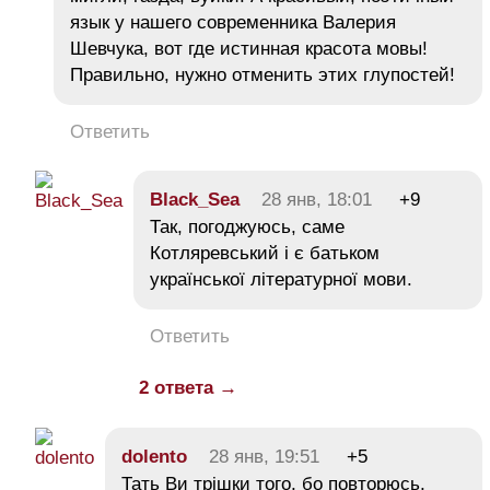
язык у нашего современника Валерия
Шевчука, вот где истинная красота мовы!
Правильно, нужно отменить этих глупостей!
Ответить
Black_Sea
28 янв, 18:01
+9
Так, погоджуюсь, саме
Котляревський і є батьком
української літературної мови.
Ответить
2 ответа →
dolento
28 янв, 19:51
+5
Тать Ви трішки того, бо повторюсь,