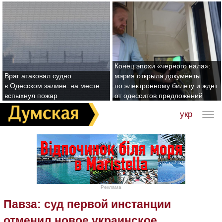
Конец эпохи «черного нала»:
Враг атаковал судно
мэрия открыла документы
в Одесском заливе: на месте
по электронному билету и ждет
вспыхнул пожар
от одесситов предложений
укр
Реклама
Павза: суд первой инстанции
отменил новое украинское