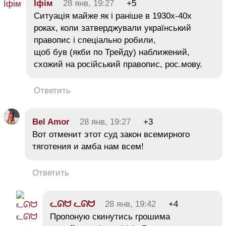
Їфім
28 янв, 19:27
+5
Ситуація майже як і раніше в 1930х-40х
роках, коли затверджували український
правопис і спеціально робили,
щоб був (якби по Трейду) наближений,
схожий на російський правопис, рос.мову.
Ответить
Bel Amor
28 янв, 19:27
+3
Вот отменит этот суд закон всемирного
тяготения и амба нам всем!
Ответить
ᓚᘏᗢ ᓚᘏᗢ
28 янв, 19:42
+4
Пропоную скинутись грошима