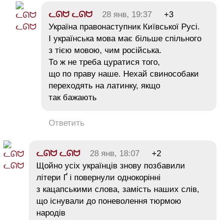
ᓚᘏᗢ ᓚᘏᗢ
28 янв, 19:37
+3
Україна правонаступник Київської Русі.
І українська мова має більше спільного
з тією мовою, чим російська.
То ж не треба цуратися того,
що по праву наше. Нехай свинособаки
переходять на латинку, якщо
так бажають
Ответить
ᓚᘏᗢ ᓚᘏᗢ
28 янв, 18:07
+2
Щойно усіх українців знову позбавили
літери Ґ і повернули однокорінні
з кацапськими слова, замість наших слів,
що існували до поневолення тюрмою
народів