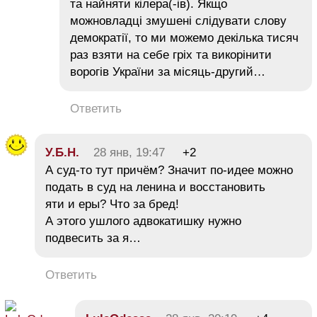
та найняти кілера(-ів). Якщо
можновладці змушені слідувати слову
демократії, то ми можемо декілька тисяч
раз взяти на себе гріх та викорінити
ворогів України за місяць-другий…
Ответить
У.Б.Н.
28 янв, 19:47
+2
А суд-то тут причём? Значит по-идее можно
подать в суд на ленина и восстановить
яти и еры? Что за бред!
А этого ушлого адвокатишку нужно
подвесить за я…
Ответить