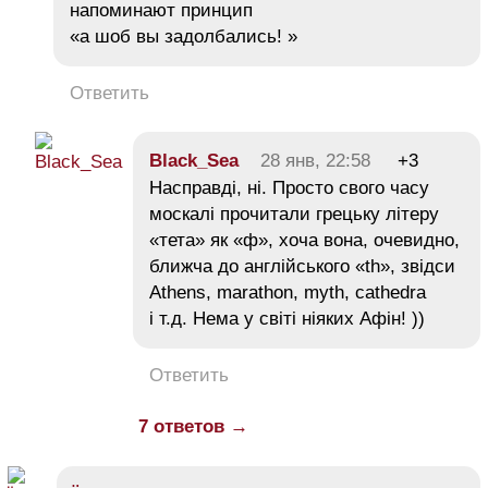
напоминают принцип
«а шоб вы задолбались! »
Ответить
Black_Sea
28 янв, 22:58
+3
Насправді, ні. Просто свого часу
москалі прочитали грецьку літеру
«тета» як «ф», хоча вона, очевидно,
ближча до англійського «th», звідси
Athens, marathon, myth, cathedra
і т.д. Нема у світі ніяких Афін! ))
Ответить
7 ответов →