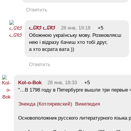
Ответить
ᓚᘏᗢ ᓚᘏᗢ
28 янв, 19:18
+5
Обожнюю українську мову. Розмовляєш
нею і відразу бачиш хто тобі друг,
а хто всрата вата ))
Ответить
Kol-o-Bok
28 янв, 18:33
+5
"…В 1798 году в Петербурге вышли три первые
Энеида (Котляревский) Википедия
Основоположник русского литературного языка 