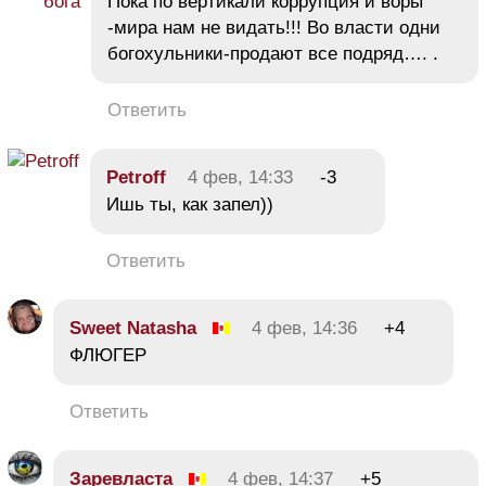
Пока по вертикали коррупция и воры
-мира нам не видать!!! Во власти одни
богохульники-продают все подряд…. .
Ответить
Petroff
4 фев, 14:33
-3
Ишь ты, как запел))
Ответить
Sweet Natasha
4 фев, 14:36
+4
ФЛЮГЕР
Ответить
Заревласта
4 фев, 14:37
+5