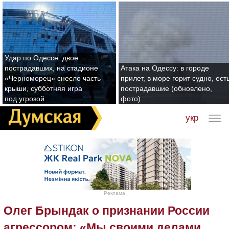
Удар по Одессе: двое
пострадавших, на стадионе
Атака на Одессу: в городе
«Черноморец» снесло часть
прилет, в море горит судно, ест
крыши, субботняя игра
пострадавшие (обновлено,
под угрозой
фото)
укр
Реклама
Олег Брындак о признании России
агрессором: «Мы своими делами