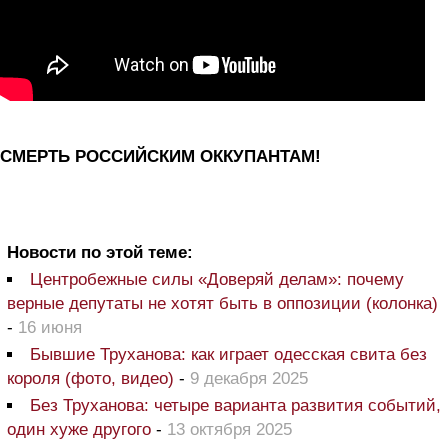
СМЕРТЬ РОССИЙСКИМ ОККУПАНТАМ!
Новости по этой теме:
Центробежные силы «Доверяй делам»: почему
верные депутаты не хотят быть в оппозиции (колонка)
-
16 июня
Бывшие Труханова: как играет одесская свита без
короля (фото, видео)
-
9 декабря 2025
Без Труханова: четыре варианта развития событий,
один хуже другого
-
13 октября 2025