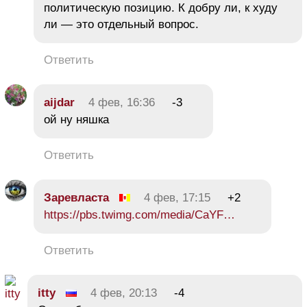
политическую позицию. К добру ли, к худу
ли — это отдельный вопрос.
Ответить
aijdar
4 фев, 16:36
-3
ой ну няшка
Ответить
Заревласта
4 фев, 17:15
+2
https://pbs.twimg.com/media/CaYF…
Ответить
itty
4 фев, 20:13
-4