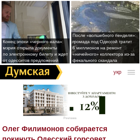
После «волшебного пенделя»:
Конец эпохи «черного нала»:
громада под Одессой тратит
мэрия открыла документы
6 миллионов на ремонт
по электронному билету и ждет
«ничейного» коллектора из-за
от одесситов предложений
фекального скандала
укр
Реклама
Олег Филимонов собирается
покинуть Одесский горсовет