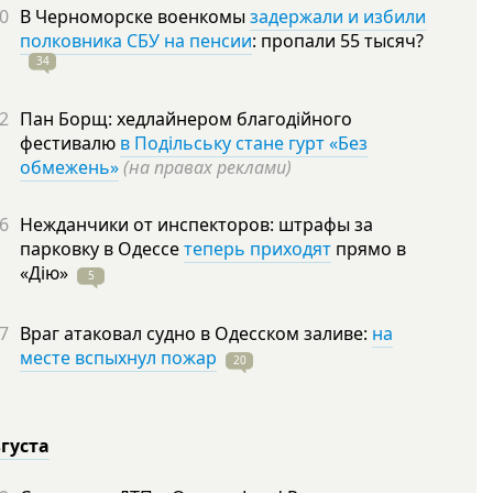
0
В Черноморске военкомы
задержали и избили
полковника СБУ на пенсии
: пропали 55
тысяч?
34
2
Пан Борщ: хедлайнером благодійного
фестивалю
в Подільську стане гурт «Без
обмежень»
(на правах реклами)
6
Нежданчики от инспекторов: штрафы за
парковку в Одессе
теперь приходят
прямо в
«Дію»
5
7
Враг атаковал судно в Одесском заливе:
на
месте вспыхнул пожар
20
вгуста