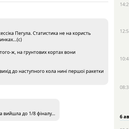
14:2
12:5
ессіка Пегула. Статистика не на користь
динках…(с)
того-ж, на грунтових кортах вони
10:4
 вихід до наступного кола нині першої ракетки
08:3
а вийшла до 1/8 фіналу…
6 а