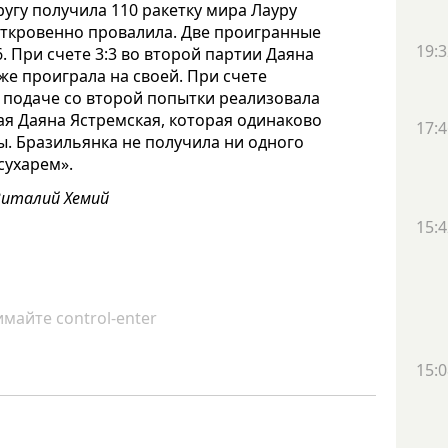
угу получила 110 ракетку мира Лауру
 откровенно провалила. Две проигранные
19:3
. При счете 3:3 во второй партии Даяна
же проиграла на своей. При счете
ей подаче со второй попытки реализовала
гая Даяна Ястремская, которая одинаково
17:4
ы. Бразильянка не получила ни одного
сухарем».
Виталий Хемий
15:4
майте control-enter
15:0