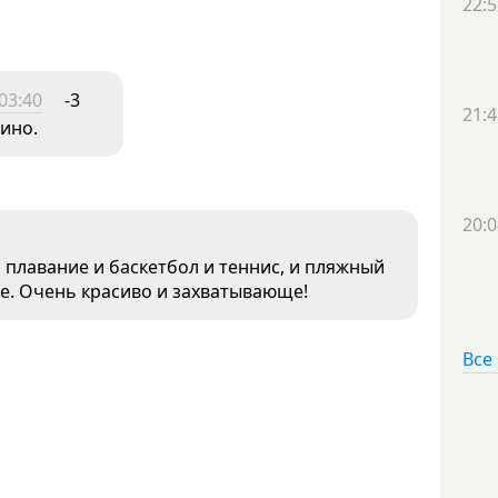
22:5
03:40
-3
21:4
тино.
20:0
и плавание и баскетбол и теннис, и пляжный
ые. Очень красиво и захватывающе!
Все