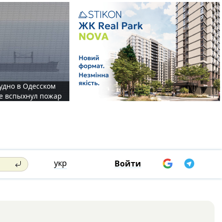
судно в Одесском
те вспыхнул пожар
укр
Войти