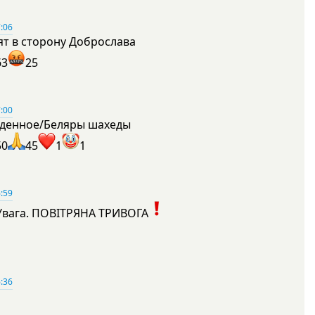
:06
ят в сторону Доброслава
63
25
:00
денное/Беляры шахеды
50
45
1
1
:59
Увага. ПОВІТРЯНА ТРИВОГА
1
:36