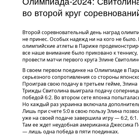
Олимпиада-2024: Свитолин
во второй круг соревновани
Второй соревновательный день наград олимп
не принес. Особых надежд ни на кого не было
олимпийские атлеты в Париже продемонстриро
все наше внимание было приковано к теннису, 
провести матчи первого круга Элине Свитолин
В своем первом поединке на Олимпиаде в Пар
серьезного сопротивления со стороны японск
Проиграв свою подачу в третьем гейме, Элина 
Трижды Свитолина выиграла подачу соперниц
победой 6:2. Во втором сете японка попыталас
Но каждый раз украинка включала дополнитель
Лишь при счете 5:0 в свою пользу Элина позво
уже на своей подаче завершила игру — 6:2, 6:1
Там ее ждет неудобная американка Джессика Пе
— лишь одна победа в пяти поединках.