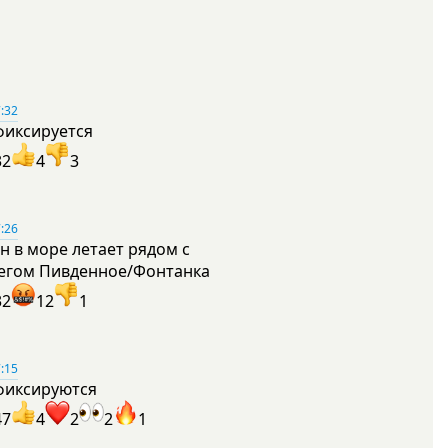
:32
фиксируется
32
4
3
:26
н в море летает рядом с
егом Пивденное/Фонтанка
32
12
1
:15
фиксируются
47
4
2
2
1