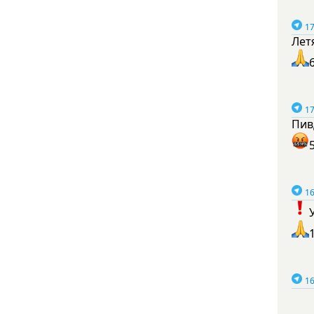
17
Лет
17
Пив
16
16