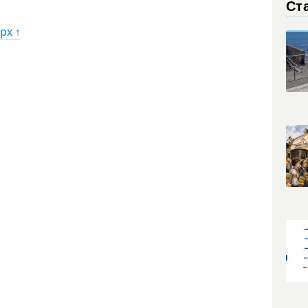
Ст
рх ↑