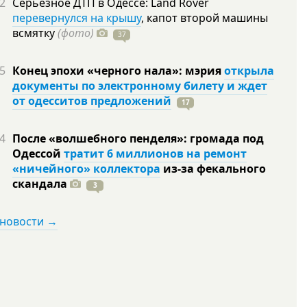
2
Серьезное ДТП в Одессе: Land Rover
перевернулся на крышу
, капот второй машины
всмятку
(фото)
37
5
Конец эпохи «черного нала»: мэрия
открыла
документы по электронному билету и ждет
от одесситов предложений
17
4
После «волшебного пенделя»: громада под
Одессой
тратит 6 миллионов на ремонт
«ничейного» коллектора
из-за фекального
скандала
3
 новости →