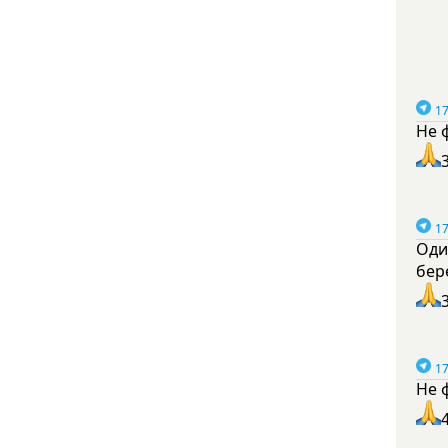
17
Не 
17
Оди
бер
17
Не 