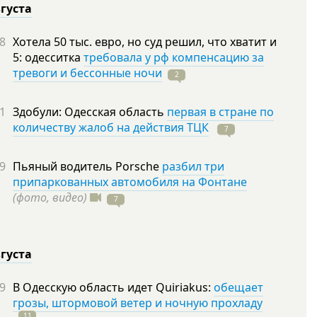
вгуста
8
Хотела 50 тыс. евро, но суд решил, что хватит и
5: одесситка
требовала у рф компенсацию за
тревоги и бессонные ночи
2
1
Здобули: Одесская область
первая в стране по
количеству жалоб на действия ТЦК
7
9
Пьяный водитель Porsche
разбил три
припаркованных автомобиля на Фонтане
(фото, видео)
7
вгуста
9
В Одесскую область идет Quiriakus:
обещает
грозы, штормовой ветер и ночную прохладу
11