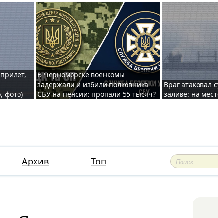
 прилет,
В Черноморске военкомы
задержали и избили полковника
Враг атаковал 
, фото)
СБУ на пенсии: пропали 55 тысяч?
заливе: на мес
Архив
Топ