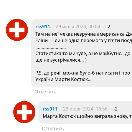
rss911
29 июля 2024, 00:04
-2
Там на неї чекає незручна американка Дж
Еліни — лише одна перемога у п'яти поє
……………………
Статистика то минуле, а не майбутнє…до 
ще не зустрічалися… )
P.S. до речі, можна було-б написати і про
України Марти Костюк…
Ответить
rss911
29 июля 2024, 16:56
-2
Марта Костюк щойно виграла знову, т
Ответить