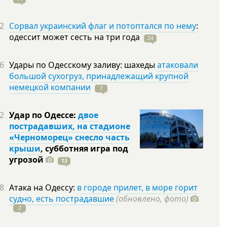
2
Сорвал украинский флаг и потоптался по нему
:
одессит может сесть на три
года
24
6
Удары по Одесскому заливу: шахеды
атаковали
большой сухогруз, принадлежащий крупной
немецкой компании
7
2
Удар по Одессе:
двое
пострадавших, на стадионе
«Черноморец» снесло часть
крыши
, субботняя игра под
угрозой
13
8
Атака на Одессу:
в городе прилет, в море горит
судно, есть пострадавшие
(обновлено, фото)
2