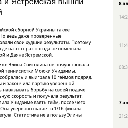
а и Ястремская вышли
8 а
й
14:2
ийской сборной Украины также
. Но ведь даже проверенные
вали свои худшие результаты. Поэтому
11:4
где на этот раз погода не помешала
ой и Даяне Ястремской.
иже Элина Свитолина не почувствовала
08:3
ой теннисистки Моюки Учидзимы.
собралась и выиграла 10 геймов подряд.
ы и закончила партию уверенной
ь навязывать борьбу на своей подаче.
ную скорость и получала результат.
лила Учидзиме взять гейм, после чего
7 а
. Она уверенно шагает в 1/16 финала.
гула. Статистика не в пользу Элины
21:2