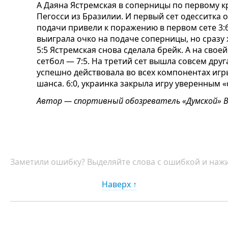
А Даяна Ястремская в соперницы по первому кр
Пегосси из Бразилии. И первый сет одесситка
подачи привели к поражению в первом сете 3:6
выиграла очко на подаче соперницы, но сразу 
5:5 Ястремская снова сделала брейк. А на сво
сетбол — 7:5. На третий сет вышла совсем дру
успешно действовала во всех компонентах игр
шанса. 6:0, украинка закрыла игру уверенным «
Автор — спортивный обозреватель «Думской» 
Заметили ошибку? Выделяйте слова с ошибкой и нажи
Наверх ↑