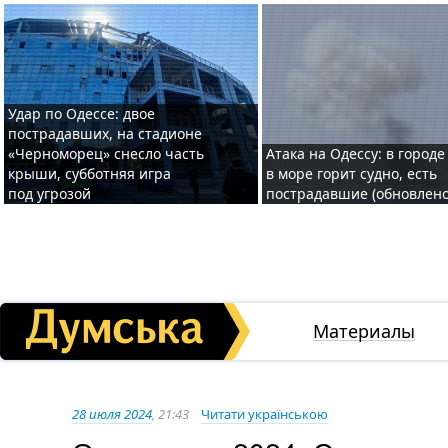
Удар по Одессе: двое
пострадавших, на стадионе
«Черноморец» снесло часть
Атака на Одессу: в городе
крыши, субботняя игра
в море горит судно, есть
под угрозой
пострадавшие (обновлено
Материалы
28 июля 2024
, 21:43
Читати українською