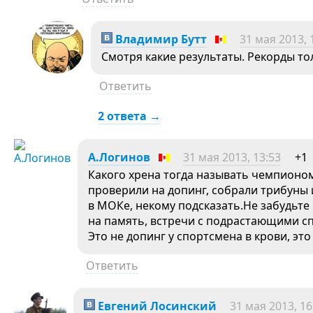
Владимир Бутт
31 мая 2013, 
Смотря какие результаты. Рекорды тол
Ответить
2 ответа →
А.Логинов
31 мая 2013, 13:53
+1
Какого хрена тогда называть чемпионом,
проверили на допинг, собрали трибуны 
в МОКе, некому подсказать.Не забудьте
на память, встречи с подрастающими сп
Это не допинг у спортсмена в крови, это
Ответить
Евгений Лосинский
31 мая 2013, 16