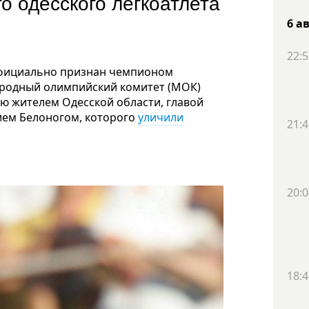
о одесского легкоатлета
6 а
22:5
официально признан чемпионом
ародный олимпийский комитет (МОК)
ю жителем Одесской области, главой
ием Белоногом, которого
уличили
21:4
20:0
18:4