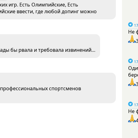
их игр. Есть Олимпийские, Есть
йские ввести, где любой допинг можно
17
Не 
зады бы рвала и требовала извинений…
17
Оди
бер
 профессиональных спортсменов
17
Не 