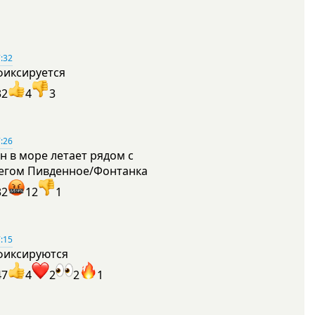
:32
фиксируется
32
4
3
:26
н в море летает рядом с
егом Пивденное/Фонтанка
32
12
1
:15
фиксируются
47
4
2
2
1