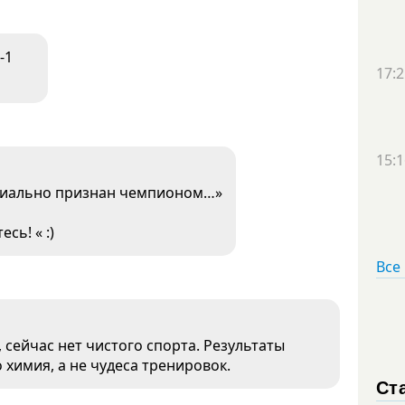
-1
17:2
15:1
циально признан чемпионом…»
сь! « :)
Все
сейчас нет чистого спорта. Результаты
о химия, а не чудеса тренировок.
Ст