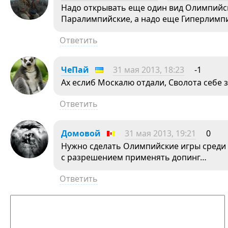
Надо открывать еще один вид Олимпийск
Паралимпийские, а надо еще Гиперлимпи
Ответить
ЧеПай
31 мая 2013, 18:23
-1
Ах еслиб Москалю отдали, Сволота себе 
Ответить
Домовой
31 мая 2013, 19:21
0
Нужно сделать Олимпийские игры среди
с разрешением применять допинг…
Ответить