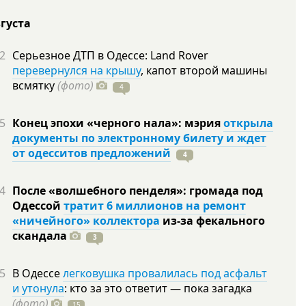
вгуста
2
Серьезное ДТП в Одессе: Land Rover
перевернулся на крышу
, капот второй машины
всмятку
(фото)
4
5
Конец эпохи «черного нала»: мэрия
открыла
документы по электронному билету и ждет
от одесситов предложений
4
4
После «волшебного пенделя»: громада под
Одессой
тратит 6 миллионов на ремонт
«ничейного» коллектора
из-за фекального
скандала
3
5
В Одессе
легковушка провалилась под асфальт
и утонула
: кто за это ответит — пока загадка
(фото)
15