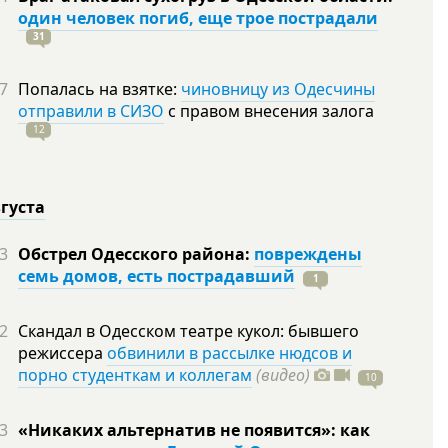
один человек погиб, еще трое пострадали
31
7
Попалась на взятке:
чиновницу из Одесчины
отправили в СИЗО
с правом внесения залога
12
вгуста
3
Обстрел Одесского района:
повреждены
семь домов, есть пострадавший
1
2
Скандал в Одесском театре кукол: бывшего
режиссера
обвинили в рассылке нюдсов и
порно студенткам и коллегам
(видео)
10
3
«Никаких альтернатив не появится»: как