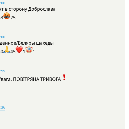
:06
ят в сторону Доброслава
63
25
:00
денное/Беляры шахеды
50
45
1
1
:59
Увага. ПОВІТРЯНА ТРИВОГА
1
:36