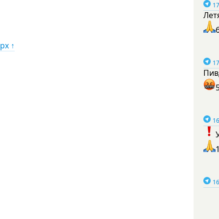
17
Лет
рх ↑
17
Пив
16
16