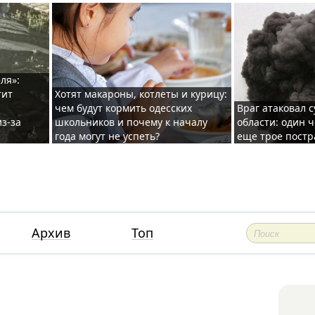
ля»:
тит
Хотят макароны, котлеты и курицу:
чем будут кормить одесских
Враг атаковал с
з-за
школьников и почему к началу
области: один ч
года могут не успеть?
еще трое постр
Архив
Топ