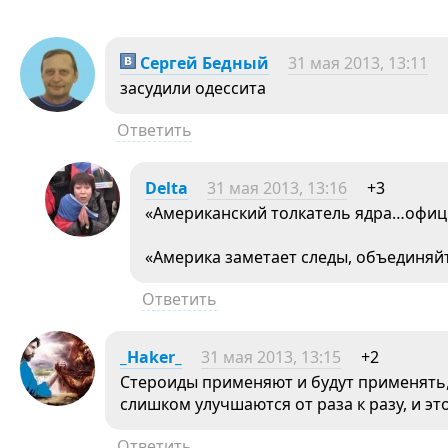
Сергей Бедный
31 мая 2013, 13:11
засудили одессита
Ответить
Delta
31 мая 2013, 13:16
+3
«Американский толкатель ядра…офи
«Америка заметает следы, объединяйте
Ответить
_Haker_
31 мая 2013, 13:15
+2
Стероиды применяют и будут применять, 
слишком улучшаются от раза к разу, и эт
Ответить