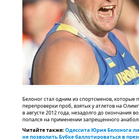
Белоног стал одним из спортсменов, которые 
перепроверки проб, взятых у атлетов на Оли
в августе 2012 года, незадолго до окончания в
попался на применении запрещенного анаболи
Читайте также:
Одессита Юрия Белонога л
не позволить Бубке баллотироваться в пр