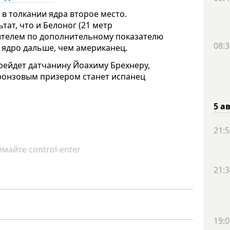
в толкании ядра второе место.
тат, что и Белоног (21 метр
дителем по дополнительному показателю
08:3
 ядро дальше, чем американец.
рейдет датчанину Йоахиму Брехнеру,
Бронзовым призером станет испанец
5 а
21:5
майте control-enter
21:3
19:0