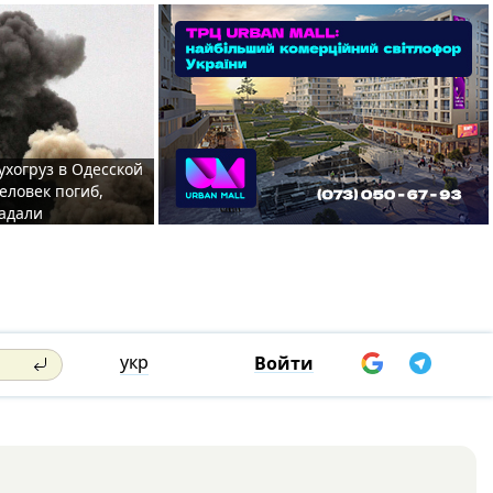
ухогруз в Одесской
еловек погиб,
адали
укр
Войти