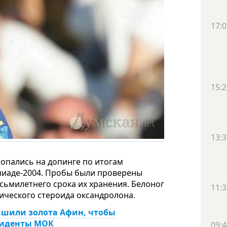
17:0
15:2
13:3
попались на допинге по итогам
мпиаде-2004. Пробы были проверены
осьмилетнего срока их хранения. Белоног
11:3
ческого стероида оксандролона.
ишили золота Афин, чтобы
езиденты МОК
09:4