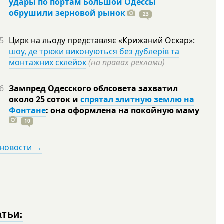
удары по портам Большой Одессы
обрушили зерновой рынок
23
5
Цирк на льоду представляє «Крижаний Оскар»:
шоу, де трюки виконуються без дублерів та
монтажних склейок
(на правах реклами)
6
Зампред Одесского облсовета захватил
около 25 соток и
спрятал элитную землю на
Фонтане
: она оформлена на покойную
маму
10
 новости →
атьи: