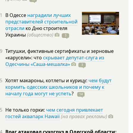
1
В Одессе
наградили лучших
представителей строительной
отрасли
ко Дню строителя
Украины
(общество)
3
9
Титушки, фиктивные сертификаты и зерновые
«карусели»: что
скрывает депутат-слуга из
Одесчины «Саша-мешалка»
3
5
Хотят макароны, котлеты и курицу:
чем будут
кормить одесских школьников и почему к
началу года могут не успеть
?
14
5
Не только горки:
чем сегодня привлекает
гостей аквапарк Hawaii
(на правах рекламы)
4
Враг атаковал сухогруз в Одесской области: