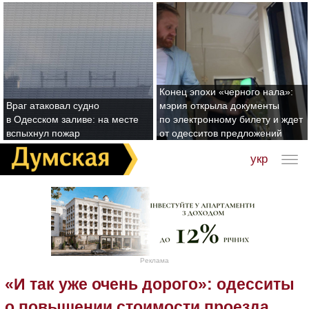
Конец эпохи «черного нала»:
Враг атаковал судно
мэрия открыла документы
в Одесском заливе: на месте
по электронному билету и ждет
вспыхнул пожар
от одесситов предложений
укр
Реклама
«И так уже очень дорого»: одесситы
о повышении стоимости проезда