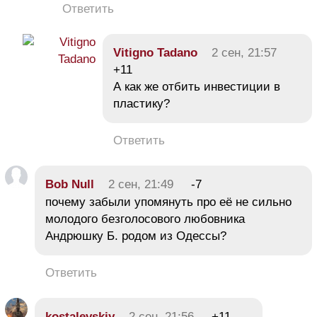
Ответить
Vitigno Tadano
2 сен, 21:57
+11
А как же отбить инвестиции в
пластику?
Ответить
Bob Null
2 сен, 21:49
-7
почему забыли упомянуть про её не сильно
молодого безголосового любовника
Андрюшку Б. родом из Одессы?
Ответить
kostalevskiy
2 сен, 21:56
+11