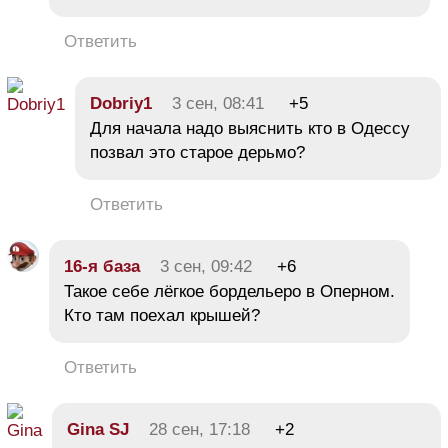
Ответить
Dobriy1
3 сен, 08:41
+5
Для начала надо выяснить кто в Одессу
позвал это старое дерьмо?
Ответить
16-я база
3 сен, 09:42
+6
Такое себе лёгкое бордельеро в Оперном.
Кто там поехал крышей?
Ответить
Gina SJ
28 сен, 17:18
+2