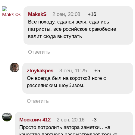
MakskS
2 сен, 20:08
+16
Все походу, сдался зеля, сдались
патриоты, все росийское сракобесие
валит сюда выступать
Ответить
zloykakpes
3 сен, 11:25
+5
Он всегда был на короткой ноге с
рассеянским шоубизом.
Ответить
Москвич 412
2 сен, 20:16
-3
Просто потролить автора заметки…«в
качестве партнера рассматривает только