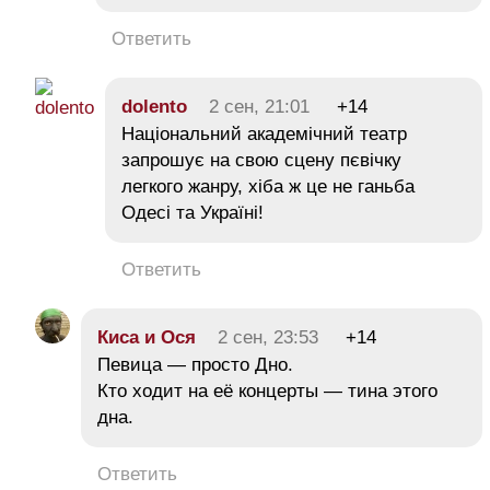
Ответить
dolento
2 сен, 21:01
+14
Національний академічний театр
запрошує на свою сцену пєвічку
легкого жанру, хіба ж це не ганьба
Одесі та Україні!
Ответить
Киса и Ося
2 сен, 23:53
+14
Певица — просто Дно.
Кто ходит на её концерты — тина этого
дна.
Ответить