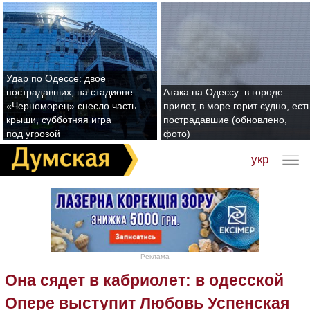
Удар по Одессе: двое
пострадавших, на стадионе
Атака на Одессу: в городе
«Черноморец» снесло часть
прилет, в море горит судно, ест
крыши, субботняя игра
пострадавшие (обновлено,
под угрозой
фото)
укр
Реклама
Она сядет в кабриолет: в одесской
Опере выступит Любовь Успенская