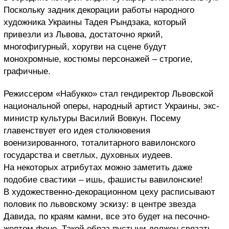
Поскольку задник декорации работы народного
художника Украины Тадея Рындзака, который
привезли из Львова, достаточно яркий,
многофигурный, хоругви на сцене будут
монохромные, костюмы персонажей – строгие,
графичные.
Режиссером «Набукко» стал гендиректор Львовской
национальной оперы, народный артист Украины, экс-
министр культуры Василий Вовкун. Посему
главенствует его идея столкновения
военизированного, тоталитарного вавилонского
государства и светлых, духовных иудеев.
На некоторых атрибутах можно заметить даже
подобие свастики – ишь, фашисты вавилонские!
В художественно-декорационном цеху расписывают
половик по львовскому эскизу: в центре звезда
Давида, по краям камни, все это будет на песочно-
желтом фоне. Такой образ пустыни должен связать