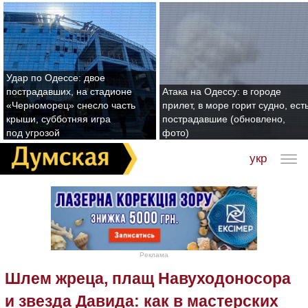
Удар по Одессе: двое
пострадавших, на стадионе
Атака на Одессу: в городе
«Черноморец» снесло часть
прилет, в море горит судно, ест
крыши, субботняя игра
пострадавшие (обновлено,
под угрозой
фото)
укр
Реклама
Шлем жреца, плащ Навуходоносора
и звезда Давида: как в мастерских