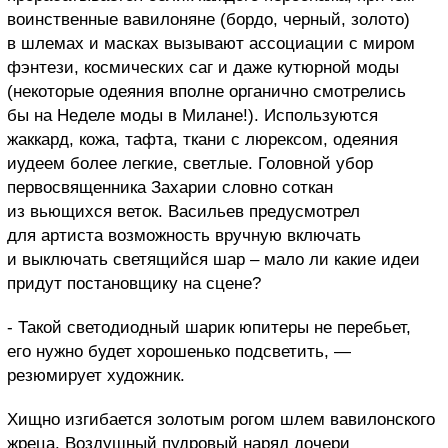
воинственные вавилоняне (бордо, черный, золото)
в шлемах и масках вызывают ассоциации с миром
фэнтези, космических саг и даже кутюрной моды
(некоторые одеяния вполне органично смотрелись
бы на Неделе моды в Милане!). Используются
жаккард, кожа, тафта, ткани с люрексом, одеяния
иудеем более легкие, светлые. Головной убор
первосвященника Захарии словно соткан
из вьющихся веток. Васильев предусмотрел
для артиста возможность вручную включать
и выключать светящийся шар – мало ли какие идеи
придут постановщику на сцене?
- Такой светодиодный шарик юпитеры не перебьет,
его нужно будет хорошенько подсветить, —
резюмирует художник.
Хищно изгибается золотым рогом шлем вавилонского
жреца. Воздушный пудровый наряд дочери