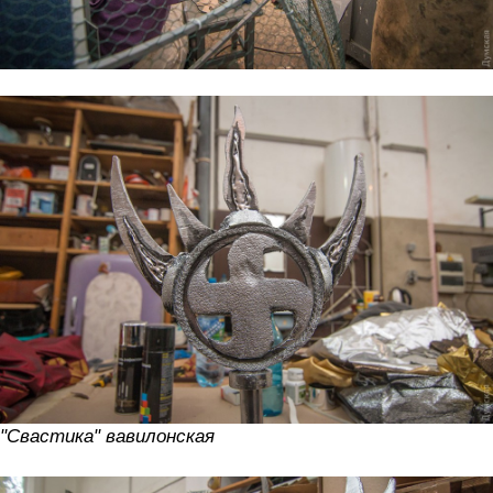
"Свастика" вавилонская