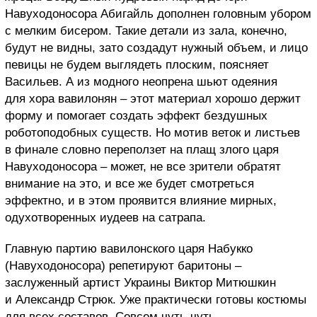
Навуходоносора Абигайль дополнен головным убором
с мелким бисером. Такие детали из зала, конечно,
будут не видны, зато создадут нужный объем, и лицо
певицы не будем выглядеть плоским, поясняет
Васильев. А из модного неопрена шьют одеяния
для хора вавилонян – этот материал хорошо держит
форму и помогает создать эффект бездушных
роботоподобных существ. Но мотив веток и листьев
в финале словно переползет на плащ злого царя
Навуходоносора – может, не все зрители обратят
внимание на это, и все же будет смотреться
эффектно, и в этом проявится влияние мирных,
одухотворенных иудеев на сатрапа.
Главную партию вавилонского царя Набукко
(Навуходоносора) репетируют баритоны –
заслуженный артист Украины Виктор Митюшкин
и Александр Стрюк. Уже практически готовы костюмы
для всех составов. Совсем чуть-чуть,