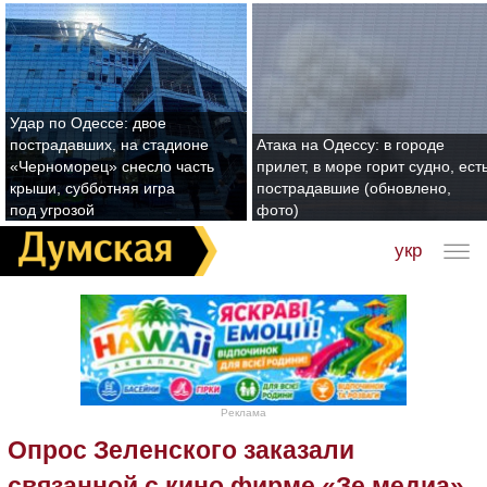
Удар по Одессе: двое
пострадавших, на стадионе
Атака на Одессу: в городе
«Черноморец» снесло часть
прилет, в море горит судно, ест
крыши, субботняя игра
пострадавшие (обновлено,
под угрозой
фото)
укр
Реклама
Опрос Зеленского заказали
связанной с кино фирме «Зе медиа»