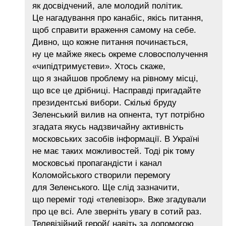
як досвідчений, але молодий політик.
Це нагадування про канабіс, якісь питання,
щоб справити враження самому на себе.
Дивно, що кожне питання починається,
ну це майже якесь окреме словосполучення
«чипідтримуєтеви». Хтось скаже,
що я знайшов проблему на рівному місці,
що все це дрібниці. Насправді пригадайте
президентські вибори. Скількі бруду
Зеленський вилив на опнента, тут потрібно
згадата якусь надзвичайну активність
московських засобів інформації. В Україні
не має таких можливостей. Тоді рік тому
московські пропагандісти і канал
Коломойського створили перемогу
для Зеленського. Ще слід зазначити,
що переміг тоді «телевізор». Вже згадували
про це всі. Але зверніть увагу в сотий раз.
Телевізійний герой( навіть за допомогою