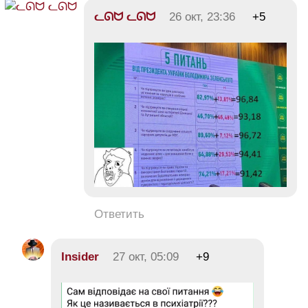
ᓚᘏᗢ ᓚᘏᗢ
26 окт, 23:36
+5
Ответить
Insider
27 окт, 05:09
+9