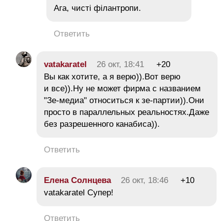
Ага, чисті філантропи.
Ответить
vatakaratel
26 окт, 18:41
+20
Вы как хотите, а я верю)).Вот верю
и все)).Ну не может фирма с названием
"Зе-медиа" относиться к зе-партии)).Они
просто в параллельных реальностях.Даже
без разрешенного канабиса)).
Ответить
Елена Солнцева
26 окт, 18:46
+10
vatakaratel Супер!
Ответить