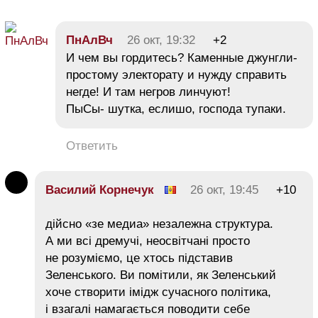
ПнАлВч
26 окт, 19:32
+2
И чем вы гордитесь? Каменные джунгли-
простому электорату и нужду справить
негде! И там негров линчуют!
ПыСы- шутка, еслишо, господа тупаки.
Ответить
Василий Корнечук
26 окт, 19:45
+10
дійсно «зе медиа» незалежна структура.
А ми всі дремучі, неосвітчані просто
не розуміємо, це хтось підставив
Зеленського. Ви помітили, як Зеленський
хоче створити імідж сучасного політика,
і взагалі намагається поводити себе