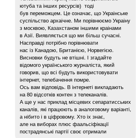
ютуба та інших ресурсів) тоді
був переможцем. Це означає, що Украінське
суспільство архаічне. Ми порівнюємо Украіну
з москвою, Казахстаном іншими краінами
в Азії. Виявляється що ми більш сучасні.
Насправді потрібно порівнювати
нас із Канадою, Британією, Норвегією.
Висновки будуть не втішні. І згадайте
відомого українського журналіста, який
говорив, що всі будуть використовувати
інтернет, телебачення помре.
Ось вам відповідь. В інтернеті викладають
на 80 відсотків контен з телеканалів.
А ще у нас приклад місцевих сепаратисських
каналів, які працюють в аналоговому варіанті,
а нібито і в ціфровому. Хто іх знає,
але на виборах плюс фаальсіфікації
пострадянські партії своє отримали