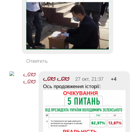
Ответить
ᓚᘏᗢ ᓚᘏᗢ
27 окт, 21:37
+4
Ось продовження історії: