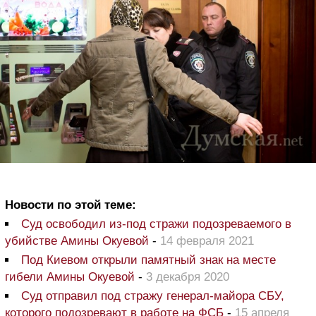
Новости по этой теме:
Суд освободил из-под стражи подозреваемого в
убийстве Амины Окуевой
-
14 февраля 2021
Под Киевом открыли памятный знак на месте
гибели Амины Окуевой
-
3 декабря 2020
Суд отправил под стражу генерал-майора СБУ,
которого подозревают в работе на ФСБ
-
15 апреля