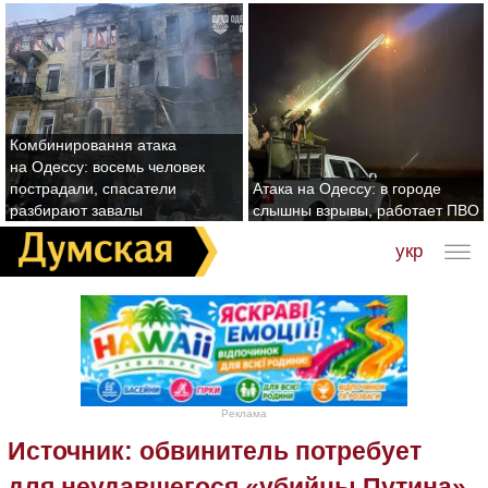
Комбинировання атака
на Одессу: восемь человек
пострадали, спасатели
Атака на Одессу: в городе
разбирают завалы
слышны взрывы, работает ПВО
укр
Реклама
Источник: обвинитель потребует
для неудавшегося «убийцы Путина»