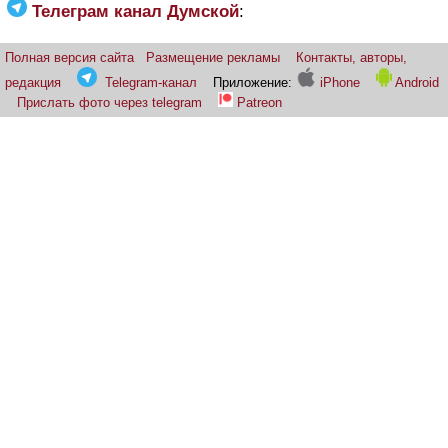
Телеграм канал Думской
:
Полная версия сайта
Размещение рекламы
Контакты, авторы,
редакция
Telegram-канал
Приложение:
iPhone
Android
Прислать фото через telegram
Patreon