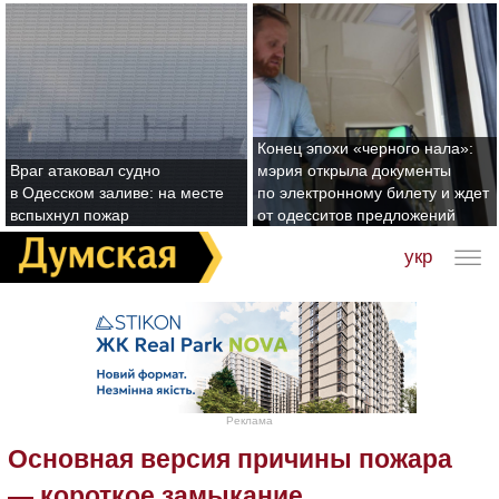
Конец эпохи «черного нала»:
Враг атаковал судно
мэрия открыла документы
в Одесском заливе: на месте
по электронному билету и ждет
вспыхнул пожар
от одесситов предложений
укр
Реклама
Основная версия причины пожара
— короткое замыкание