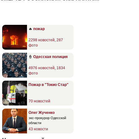
🔥
пожар
2298 новостей
,
287
фото
👮
Одесская полиция
4976 новостей
,
1834
фото
Пожар в "Токио Стар"
70 новостей
Олег Жученко
экс-прокурор Одесской
области
43 новости