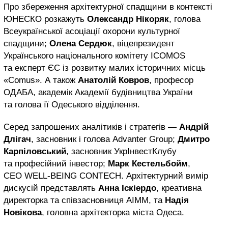
Про збереження архітектурної спадщини в контексті
ЮНЕСКО розкажуть
Олександр Нікоряк
, голова
Всеукраїнської асоціації охорони культурної
спадщини;
Олена Сердюк
, віцепрезидент
Українського національного комітету ICOMOS
та експерт ЄС із розвитку малих історичних місць
«Comus». А також
Анатолій Ковров
, професор
ОДАБА, академік Академії будівництва України
та голова її Одеського відділення.
Серед запрошених аналітиків і стратегів —
Андрій
Длігач
, засновник і голова Advanter Group;
Дмитро
Карпіловський
, засновник УкрІнвестКлубу
та професійний інвестор;
Марк Кестельбойм
,
CEO WELL-BEING CONTECH. Архітектурний вимір
дискусій представлять
Анна Іскіердо
, креативна
директорка та співзасновниця AIMM, та
Надія
Новікова
, головна архітекторка міста Одеса.