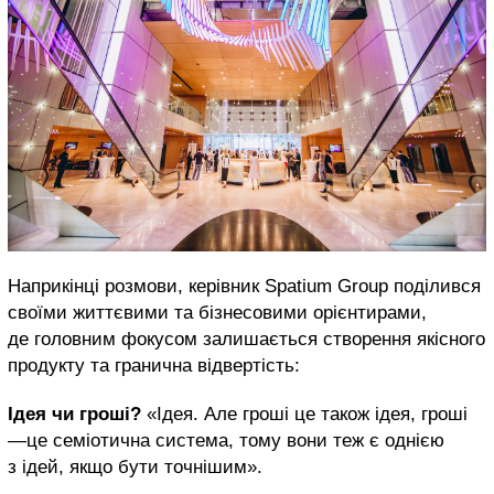
Наприкінці розмови, керівник Spatium Group поділився
своїми життєвими та бізнесовими орієнтирами,
де головним фокусом залишається створення якісного
продукту та гранична відвертість:
Ідея чи гроші?
«Ідея. Але гроші це також ідея, гроші
—це семіотична система, тому вони теж є однією
з ідей, якщо бути точнішим».