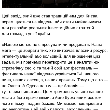
Цей захід, який вже став традиційним для Києва,
переміщується на південь, аби стати майданчиком
для розробки реальних інвестиційних стратегій
для громад з усієї країни.
«Нашою метою не є просувати чи продавати. Наша
мета — це збирати тих, хто витрачає власний ресурс,
інтелектуальний або вольовий, для вирішення цієї
задачі. Ми прагнемо перетворити це в аналітично-
стратегічну сесію та такий собі арт фестиваль —
фестиваль нашої південно української їжі, нашого
вина, наших ласощів, наших вражень. Тому що літо —
це Одеса. А Одеса влітку — це Аркадія —
тут є чим пишатись. Це мікромодель усього нашого
міста з його враженнями, з його бурхливим ростом,
чого я йому і надалі бажаю. Ми маємо поширювати
цю енергетику, цей вайб радості, захоплення», —