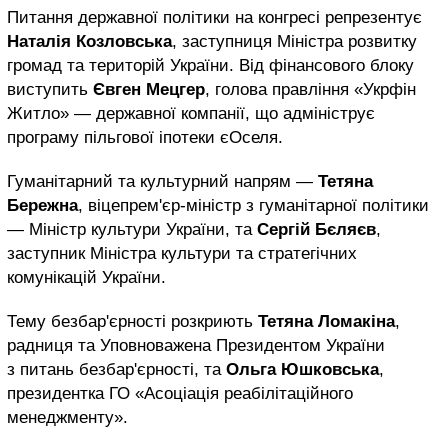
Питання державної політики на конгресі репрезентує
Наталія Козловська
, заступниця Міністра розвитку
громад та територій України. Від фінансового блоку
виступить
Євген Мецгер
, голова правління «Укрфін
Житло» — державної компанії, що адмініструє
програму пільгової іпотеки єОселя.
Гуманітарний та культурний напрям —
Тетяна
Бережна
, віцепрем'єр-міністр з гуманітарної політики
— Міністр культури України, та
Сергій Бєляєв
,
заступник Міністра культури та стратегічних
комунікацій України.
Тему безбар'єрності розкриють
Тетяна Ломакіна
,
радниця та Уповноважена Президентом України
з питань безбар'єрності, та
Ольга Юшковська
,
президентка ГО «Асоціація реабілітаційного
менеджменту».