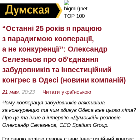
“Останні 25 років я працюю
з парадигмою кооперації,
а не конкуренції”: Олександр
Селезньов про об'єднання
забудовників та Інвестиційний
конгрес в Одесі (новини компаній)
21 мая
, 20:23
Читати українською
Чому кооперація забудовників важливіша
за конкуренцію та чим здивує Одеса вже цього літа?
Про це та інше в інтерв’ю «Думській» розповів
Олександр Селезньов, CEO Spatium Group.
Головною подією сезону стане Інвестиційний конгрес,