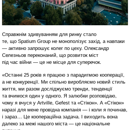
Справжнім здивуванням для ринку стало
те, що Spatium Group не монополізує захід, а навпаки
— активно запрошує колег по цеху. Олександр
Селезньов переконаний, що розвиток міст
під час війни — це не місце для суперечок.
«Останні 25 років я працюю з парадигмою кооперації,
а не конкуренції. Ми спільно виробляємо новий стиль
життя, ми разом досліджуємо тренди, тенденції
та вчимося один у одного. Я залюбки розповідаю,
чому я вчуся у Artville, Gefest та «Стікон». А «Стікон»
наразі для мене провідна компанія — і коли я починав,
і зараз… Це коопераційна задача. І виходить вона
далеко за межі нашого міста — це національне