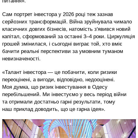
питання».
Сам портрет інвестора у 2026 році теж зазнав
серйозних трансформацій. Війна зруйнувала чимало
класичних довгих бізнесів, натомість з'явився новий
капітал, сформований за останні 3–4 роки. Циркуляція
грошей змінилася, і сьогодні виграє той, хто вміє
бачити реальні перспективи за умовним туманом
невизначеності.
«Талант інвестора — це побачити, коли ризики
переоцінені, а вигоди, відповідно, недооцінені.
Моя думка, що ризик інвестування в Одесу
перебільшений. Ми інвестуємо у весь період війни
та отримали достатньо гарні результати, тому
наш приклад доводить, що це гарна ідея».