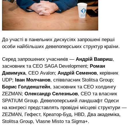
До участі в панельних дискусіях запрошені перші
особи найбільших девелоперських структур країни.
Серед запрошених учасників —
Андрій Вавриш
,
засновник та CEO SAGA Development;
Роман
Давимука
, CEO Avalon;
Андрій Семенов
, керівник
UDP;
Іван Молчанов
, співвласник Stolitsa Group;
Борис Голденштейн
, засновник та CEO холдингу
ZEZMAN;
Олександр Селезньов
, CEO та власник
SPATIUM Group. Девелоперський ландшафт Одеси
на конгресі представлять провідні місцеві структури —
ZEZMAN, Гефест, Креатор-Буд, HBD, Два академіка,
Stolitsa Group, Vlasne Misto та Sigma+.