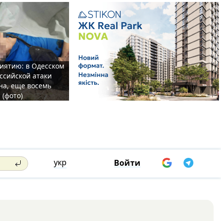
иятию: в Одесском
ссийской атаки
а, еще восемь
 (фото)
укр
Войти