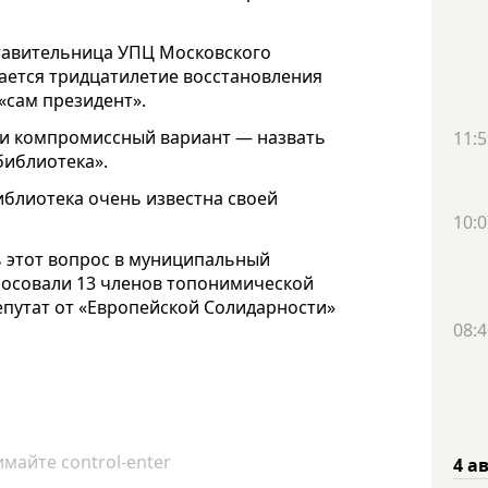
тавительница УПЦ Московского
чается тридцатилетие восстановления
«сам президент».
и компромиссный вариант — назвать
11:5
библиотека».
иблиотека очень известна своей
10:0
 этот вопрос в муниципальный
олосовали 13 членов топонимической
депутат от «Европейской Солидарности»
08:4
майте control-enter
4 а