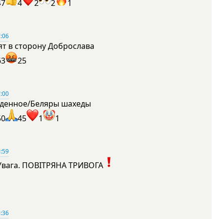
47
4
2
2
1
:06
ят в сторону Доброслава
63
25
:00
денное/Беляры шахеды
50
45
1
1
:59
Увага. ПОВІТРЯНА ТРИВОГА
1
:36