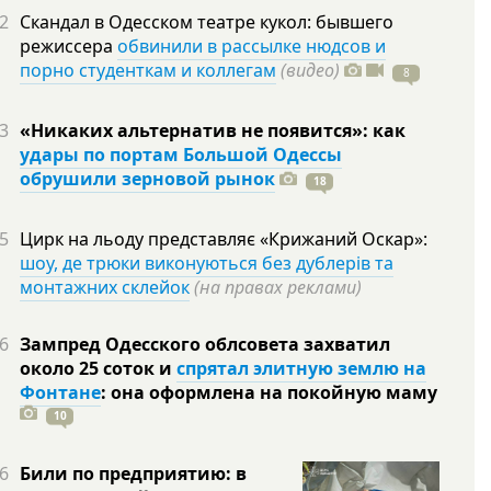
2
Скандал в Одесском театре кукол: бывшего
режиссера
обвинили в рассылке нюдсов и
порно студенткам и коллегам
(видео)
8
3
«Никаких альтернатив не появится»: как
удары по портам Большой Одессы
обрушили зерновой рынок
18
5
Цирк на льоду представляє «Крижаний Оскар»:
шоу, де трюки виконуються без дублерів та
монтажних склейок
(на правах реклами)
6
Зампред Одесского облсовета захватил
около 25 соток и
спрятал элитную землю на
Фонтане
: она оформлена на покойную
маму
10
6
Били по предприятию: в