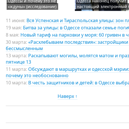
Одессы и почему это не
Одесса наконец получит
«ждуны» (исследование)
настоящий электронный 
11 июня:
Вся Успенская и Тираспольская улицы: зон 
19 мая:
Битва за улицы: в Одессе отказали семье пог
8 мая:
Новый тариф на парковки у моря: 60 гривен в 
30 марта:
«Расхлебываем последствия»: застройщики
бессмысленным
13 марта:
Раскапывают могилы, молятся матом и празд
пятнице 13
11 марта:
Обсуждают в маршрутках и одесской мэрии:
почему это необоснованно
10 марта:
В честь защитников и детей: в Одессе выбр
Наверх ↑