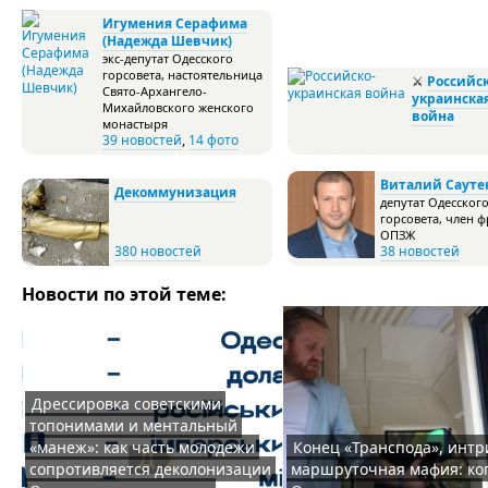
Игумения Серафима
(Надежда Шевчик)
экс-депутат Одесского
горсовета, настоятельница
⚔
Российск
Свято-Архангело-
украинска
Михайловского женского
война
монастыря
39 новостей
,
14 фото
Виталий Сауте
Декоммунизация
депутат Одесског
горсовета, член 
ОПЗЖ
380 новостей
38 новостей
Новости по этой теме:
Дрессировка советскими
топонимами и ментальный
«манеж»: как часть молодежи
Конец «Транспода», интр
сопротивляется деколонизации
маршруточная мафия: ко