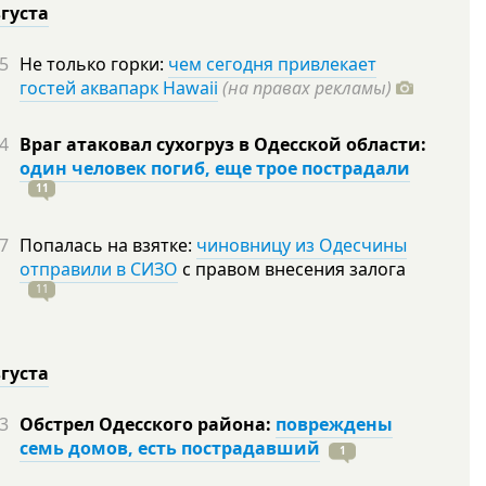
вгуста
5
Не только горки:
чем сегодня привлекает
гостей аквапарк Hawaii
(на правах рекламы)
4
Враг атаковал сухогруз в Одесской области:
один человек погиб, еще трое пострадали
11
7
Попалась на взятке:
чиновницу из Одесчины
отправили в СИЗО
с правом внесения залога
11
вгуста
3
Обстрел Одесского района:
повреждены
семь домов, есть пострадавший
1