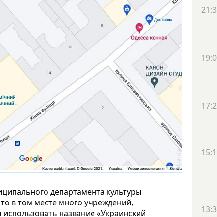
21:3
19:0
17:2
15:1
иципального департамента культуры
что в том месте много учреждений,
13:3
ли использовать название «Украинский