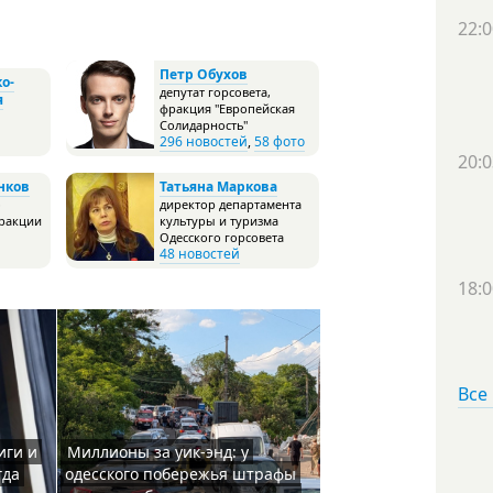
22:0
Петр Обухов
о-
депутат горсовета,
я
фракция "Европейская
Солидарность"
296 новостей
,
58 фото
20:0
нков
Татьяна Маркова
о
директор департамента
фракции
культуры и туризма
Одесского горсовета
48 новостей
18:0
Все
иги и
Миллионы за уик-энд: у
гда
одесского побережья штрафы