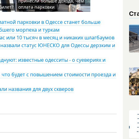
принесли больше дохода, чем
билет?
оплата парковки
Ст
платной парковки в Одессе станет больше
ибшего морпеха и туркам
час или 10 тысяч в месяц и никаких шлагбаумов
 назвали статус ЮНЕСКО для Одессы дерзким и
нуют: известные одесситы - о суевериях и
 что будет с повышением стоимости проезда и
али названия для двух скверов