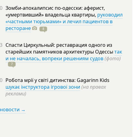
0
Зомби-апокалипсис по-одесски: аферист,
«умертвивший» владельца квартиры,
руководил
«частными тюрьмами» и лечил пациентов в
ресторане
8
3
Спасти Циркульный: реставрация одного из
старейших памятников архитектуры Одессы
так
и не началась, вопреки решениям судов
(фото)
7
0
Робота мрії у світі дитинства: Gagarinn Kids
шукає інструктора ігрової зони
(на правах
реклами)
 новости →