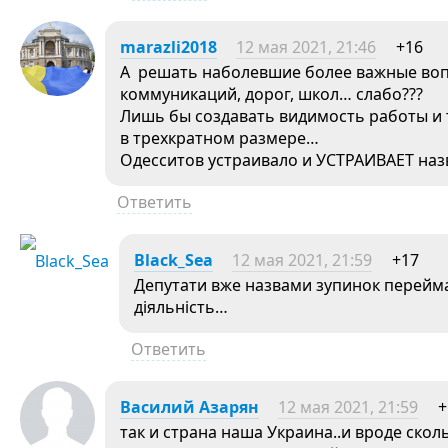
marazli2018
12 мая 2021, 21:46
+16
А решать наболевшие более важные вопр
коммуникаций, дорог, школ… слабо???
Лишь бы создавать видимость работы и 
в трехкратном размере…
Одесситов устраивало и УСТРАИВАЕТ назв
Ответить
Black_Sea
12 мая 2021, 21:59
+17
Депутати вже назвами зупинок переймаю
діяльність…
Ответить
Василий Азарян
12 мая 2021, 21:59
+
так и страна наша Украина..и вроде ско