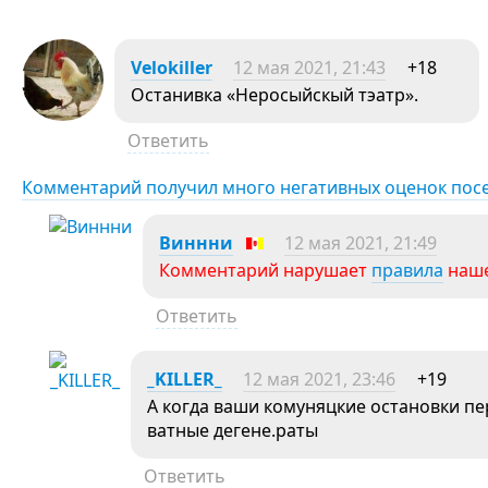
Velokiller
12 мая 2021, 21:43
+18
Останивка «Неросыйскый тэатр».
Ответить
Комментарий получил много негативных оценок пос
Виннни
12 мая 2021, 21:49
Комментарий нарушает
правила
наше
Ответить
_KILLER_
12 мая 2021, 23:46
+19
А когда ваши комуняцкие остановки пе
ватные дегене.раты
Ответить