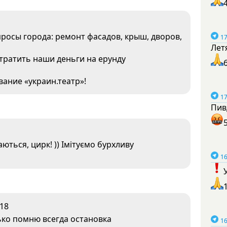
осы города: ремонт фасадов, крыш, дворов,
17
Лет
тратить наши деньги на ерунду
ание «украин.театр»!
17
Пив
ться, цирк! )) Імітуємо бурхливу
16
18
лько помню всегда остановка
16