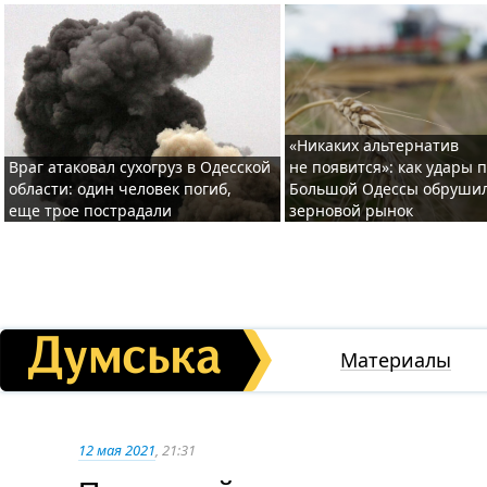
«Никаких альтернатив
Враг атаковал сухогруз в Одесской
не появится»: как удары 
области: один человек погиб,
Большой Одессы обруши
еще трое пострадали
зерновой рынок
Материалы
12 мая 2021
, 21:31