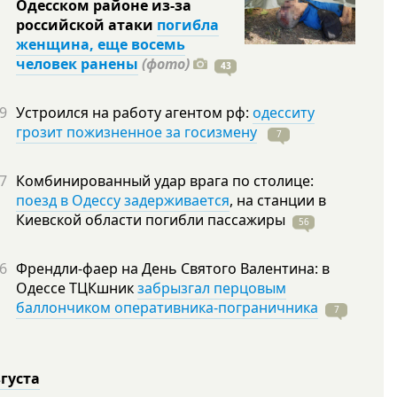
Одесском районе из-за
российской атаки
погибла
женщина, еще восемь
человек ранены
(фото)
43
9
Устроился на работу агентом рф:
одесситу
грозит пожизненное за госизмену
7
7
Комбинированный удар врага по столице:
поезд в Одессу задерживается
, на станции в
Киевской области погибли
пассажиры
56
6
Френдли-фаер на День Святого Валентина: в
Одессе ТЦКшник
забрызгал перцовым
баллончиком оперативника-пограничника
7
вгуста