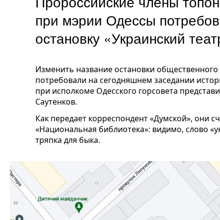
Пророссийские члены топон
при мэрии Одессы потребо
остановку «Украинский теат
Изменить название остановки общественного 
потребовали на сегодняшнем заседании исто
при исполкоме Одесского горсовета представ
Саутенков.
Как передает корреспондент «Думской», они с
«Национальная библиотека»: видимо, слово «ук
тряпка для быка.