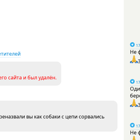
17
Не 
етителей
го сайта и был удалён.
17
Оди
бер
реназвали вы как собаки с цепи сорвались
17
Не 