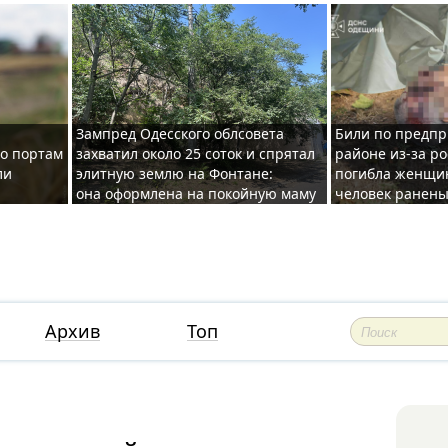
Зампред Одесского облсовета
Били по предпр
по портам
захватил около 25 соток и спрятал
районе из-за ро
ли
элитную землю на Фонтане:
погибла женщин
она оформлена на покойную маму
человек ранены
Архив
Топ