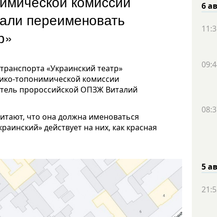
имической комиссии
6 а
вали переименовать
11:3
р»
09:4
транспорта «Украинский театр»
рико-топонимической комиссии
итель пророссийской ОПЗЖ Виталий
08:3
читают, что она должна именоваться
раинский» действует на них, как красная
5 а
21:5