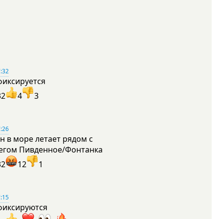
:32
фиксируется
32
4
3
:26
н в море летает рядом с
егом Пивденное/Фонтанка
32
12
1
:15
фиксируются