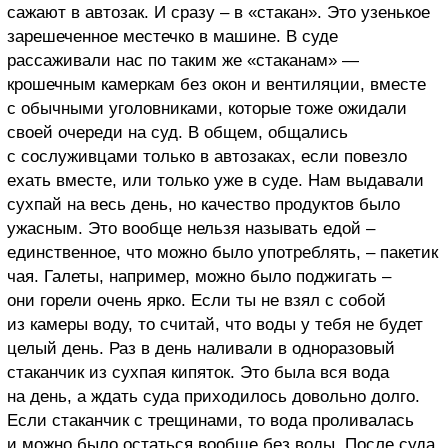
сажают в автозак. И сразу – в «стакан». Это узенькое
зарешеченное местечко в машине. В суде
рассаживали нас по таким же «стаканам» —
крошечным камеркам без окон и вентиляции, вместе
с обычными уголовниками, которые тоже ожидали
своей очереди на суд. В общем, общались
с сослуживцами только в автозаках, если повезло
ехать вместе, или только уже в суде. Нам выдавали
сухпай на весь день, но качество продуктов было
ужасным. Это вообще нельзя называть едой –
единственное, что можно было употреблять, – пакетик
чая. Галеты, например, можно было поджигать –
они горели очень ярко. Если ты не взял с собой
из камеры воду, то считай, что воды у тебя не будет
целый день. Раз в день наливали в одноразовый
стаканчик из сухпая кипяток. Это была вся вода
на день, а ждать суда приходилось довольно долго.
Если стаканчик с трещинами, то вода проливалась
и можно было остаться вообще без воды. После суда,