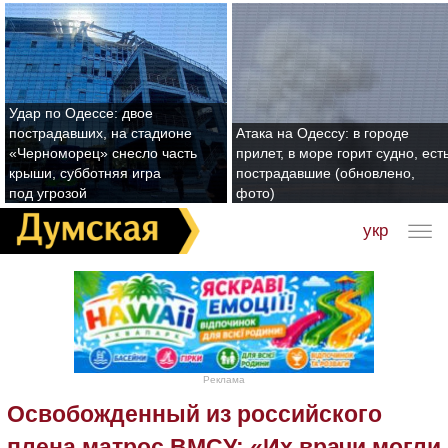
Удар по Одессе: двое
пострадавших, на стадионе
Атака на Одессу: в городе
«Черноморец» снесло часть
прилет, в море горит судно, ест
крыши, субботняя игра
пострадавшие (обновлено,
под угрозой
фото)
укр
Реклама
Освобожденный из российского
плена матрос ВМСУ: «Их врачи могли