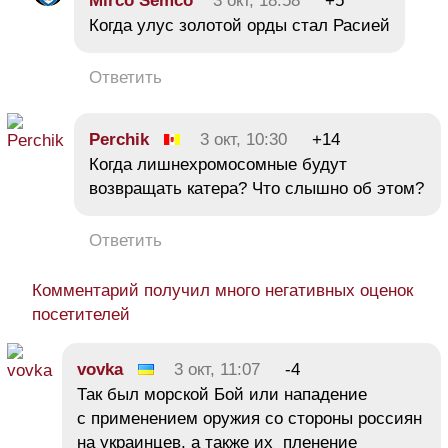
Mirco Semco
3 окт, 18:58
+5
Когда улус золотой орды стал Расией
Ответить
Perchik
3 окт, 10:30
+14
Когда лишнехромосомные будут
возвращать катера? Что слышно об этом?
Ответить
Комментарий получил много негативных оценок
посетителей
vovka
3 окт, 11:07
-4
Так был морской Бой или нападение
с применением оружия со стороны россиян
на украинцев, а также их пленение