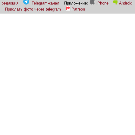
редакция
Telegram-канал
Приложение:
iPhone
Android
Прислать фото через telegram
Patreon