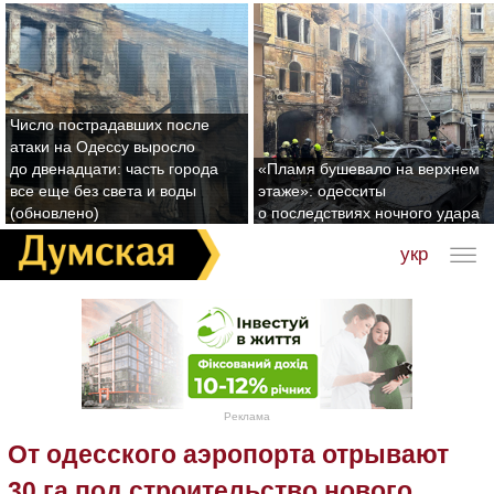
Число пострадавших после
атаки на Одессу выросло
до двенадцати: часть города
«Пламя бушевало на верхнем
все еще без света и воды
этаже»: одесситы
(обновлено)
о последствиях ночного удара
укр
Реклама
От одесского аэропорта отрывают
30 га под строительство нового