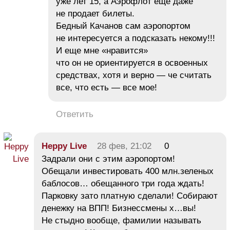
уже лет 15, а Аэрофлот еще даже
не продает билеты.
Бедный Качанов сам аэропортом
не интересуется а подсказать некому!!!
И еще мне «нравится»
что он не ориентируется в освоенных
средствах, хотя и верно — че считать
все, что есть — все мое!
Ответить
Heppy Live
28 фев, 21:02
0
Задрали они с этим аэропортом!
Обещали инвестировать 400 млн.зеленых
баблосов… обещанного три года ждать!
Парковку зато платную сделали! Собирают
денежку на ВПП! Бизнессмены х…вы!
Не стыдно вообще, фамилии называть