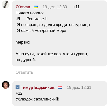
O'tsvan
19 дек, 12:30
+11
Ничего нового:
-Я — Решилье-II
-Я возвращаю долги кредитов гурвица
-Я самый «открытый мэр»
Мерзко!
А по сути, такой же вор, что и гурвиц,
но дурной.
Ответить
Тимур Баджиков
19 дек, 12:31
+12
Ублюдок сахалинский!