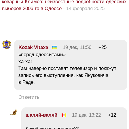
коварный Климов: неизвестные подробности одесских
выборов 2006-го в Одессе
-
14 февраля 2025
Kozak Vitaxa
19 дек, 11:56
+25
«перед одесситами»
ха-ха!
Там наверно поставят телевизор и покажут
запись его выступления, как Януковича
в Раде.
Ответить
шаляй-валяй
19 дек, 13:22
+12
Какой же он народный?