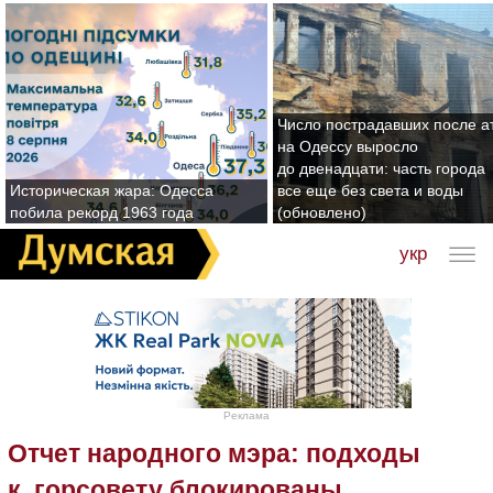
Число пострадавших после а
на Одессу выросло
до двенадцати: часть города
Историческая жара: Одесса
все еще без света и воды
побила рекорд 1963 года
(обновлено)
укр
Реклама
Отчет народного мэра: подходы
к горсовету блокированы