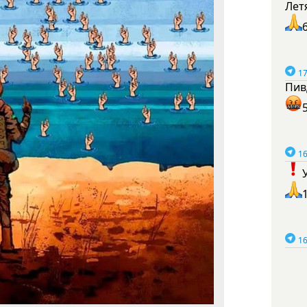
Лет
17
Пив
16
16