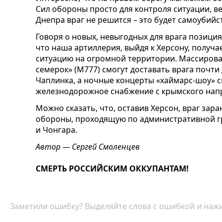
Сил обороны просто для контроля ситуации, в
Днепра враг не решится – это будет самоубийс
Говоря о новых, невыгодных для врага позиция
что наша артиллерия, выйдя к Херсону, получ
ситуацию на огромной территории. Массиров
семерок» (М777) смогут доставать врага почти 
Чаплинка, а ночные концерты «хаймарс-шоу» 
железнодорожное снабжение с крымского нап
Можно сказать, что, оставив Херсон, враг зар
обороны, проходящую по административной г
и Чонгара.
Автор — Сергей Смоленцев
СМЕРТЬ РОССИЙСКИМ ОККУПАНТАМ!
Заметили ошибку? Выделяйте слова с ошибкой и нажи