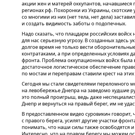
акции жен и матерей оккупантов, начавшиеся 
регионах рф. Похоронки из Украины, скотские 
со многими из них (нет тела, нет дела) застав
и создать видимость заботы о подопечных.
Надо сказать, что плацдарм российских войск
для нас серьезную угрозу. В созданных здесь 
долгое время не только вести оборонительные
контратаками, а при определенных условиях д
фронта. Проблема оккупационных войск была в
достаточное логистическое обеспечение прав
по мостам и переправам ставили крест на этих
Сегодня мы стали свидетелями переломного мо
на левобережье Днепра на заведомо худшие р
это полный проигрыш, ведь даже неспециалис
Днепр и вернуться на правый берег, им не удас
В предоставленном видео суровикин говорит, 
с правого берега, усилят другие участки фронт
понимать, что наши силы также освободятся и 
Интересно, что на правом берегу мы можем о