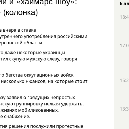
ии и «хаймарс-шоу»:
6 а
 (колонка)
18:4
 вчера в ставке
внутреннего употребления российскими
ерсонской области.
17:0
что даже некоторые украинцы
тил скупую мужскую слезу, говоря
го бегства оккупационных войск
15:2
 несколько нюансов, на которые стоит
зу заявил о грядущих непростых
онскую группировку нельзя удержать.
13:3
о жизнях мобилизованных,
е снабжение.
ятия решения послужили протестные