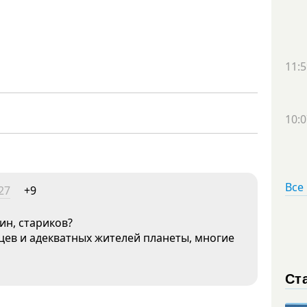
11:5
10:0
Все
27
+9
ин, стариков?
цев и адекватных жителей планеты, многие
Ст