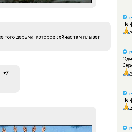
17
Не 
 того дерьма, которое сейчас там плывет,
17
Оди
бер
+7
17
Не 
17