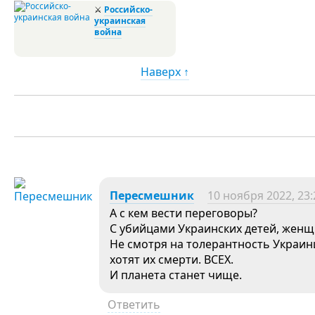
⚔
Российско-
украинская
война
Наверх ↑
Пересмешник
10 ноября 2022, 23:
А с кем вести переговоры?
С убийцами Украинских детей, женщ
Не смотря на толерантность Украин
хотят их смерти. ВСЕХ.
И планета станет чище.
Ответить