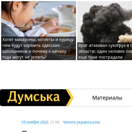
Хотят макароны, котлеты и курицу:
чем будут кормить одесских
Враг атаковал сухогруз в
школьников и почему к началу
области: один человек по
года могут не успеть?
еще трое пострадали
Материалы
10 ноября 2022
, 21:58
Читати українською