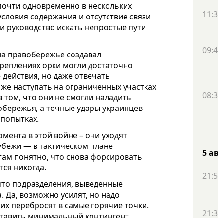
почти одновременно в нескольких
11:3
условия содержания и отсутствие связи
или руководство искать непростые пути
09:4
 на правобережье создавал
укреплениях орки могли достаточно
 действия, но даже отвечать
аже наступать на ограниченных участках
08:3
 том, что они не смогли наладить
обережья, а точные удары украинцев
 попытках.
мента в этой войне – они уходят
убежи — в тактическом плане
5 а
там понятно, что снова форсировать
тся никогда.
21:5
что подразделения, выведенные
а. Да, возможно усилят, но надо
их перебросят в самые горячие точки.
21:3
ставить минимальный контингент