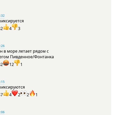
:32
фиксируется
32
4
3
:26
н в море летает рядом с
егом Пивденное/Фонтанка
32
12
1
:15
фиксируются
47
4
2
2
1
:06