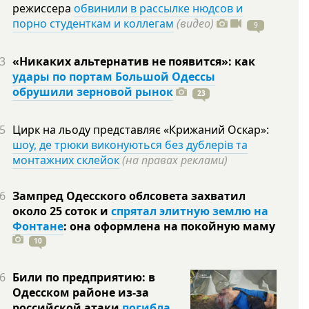
режиссера
обвинили в рассылке нюдсов и
порно студенткам и коллегам
(видео)
9
3
«Никаких альтернатив не появится»: как
удары по портам Большой Одессы
обрушили зерновой рынок
23
5
Цирк на льоду представляє «Крижаний Оскар»:
шоу, де трюки виконуються без дублерів та
монтажних склейок
(на правах реклами)
6
Зампред Одесского облсовета захватил
около 25 соток и
спрятал элитную землю на
Фонтане
: она оформлена на покойную
маму
10
6
Били по предприятию: в
Одесском районе из-за
российской атаки
погибла