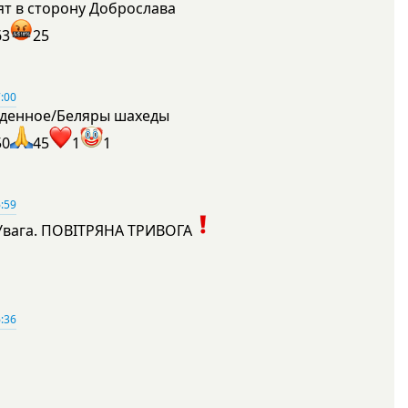
ят в сторону Доброслава
63
25
:00
денное/Беляры шахеды
50
45
1
1
:59
Увага. ПОВІТРЯНА ТРИВОГА
1
:36