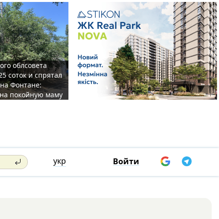
ого облсовета
25 соток и спрятал
на Фонтане:
на покойную маму
укр
Войти