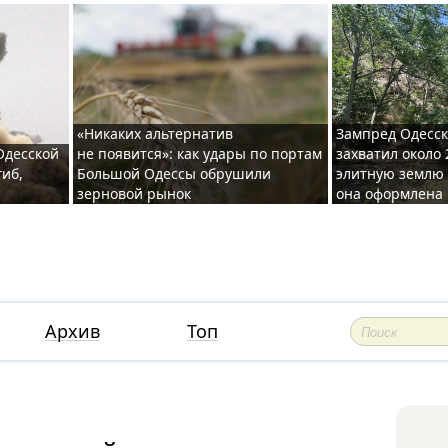
«Никаких альтернатив
Зампред Одесск
 Одесской
не появится»: как удары по портам
захватил около 
гиб,
Большой Одессы обрушили
элитную землю 
зерновой рынок
она оформлена 
Архив
Топ