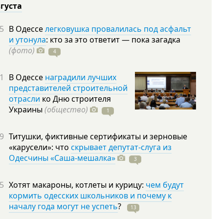
вгуста
5
В Одессе
легковушка провалилась под асфальт
и утонула
: кто за это ответит — пока загадка
(фото)
4
1
В Одессе
наградили лучших
представителей строительной
отрасли
ко Дню строителя
Украины
(общество)
1
9
Титушки, фиктивные сертификаты и зерновые
«карусели»: что
скрывает депутат-слуга из
Одесчины «Саша-мешалка»
3
5
Хотят макароны, котлеты и курицу:
чем будут
кормить одесских школьников и почему к
началу года могут не успеть
?
13