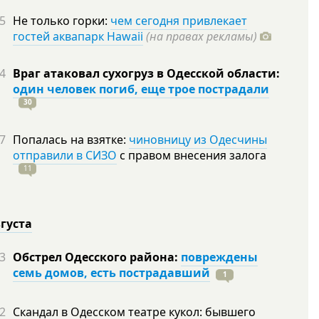
5
Не только горки:
чем сегодня привлекает
гостей аквапарк Hawaii
(на правах рекламы)
4
Враг атаковал сухогруз в Одесской области:
один человек погиб, еще трое пострадали
30
7
Попалась на взятке:
чиновницу из Одесчины
отправили в СИЗО
с правом внесения залога
11
вгуста
3
Обстрел Одесского района:
повреждены
семь домов, есть пострадавший
1
2
Скандал в Одесском театре кукол: бывшего