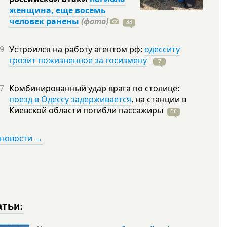
женщина, еще восемь
человек ранены
(фото)
44
9
Устроился на работу агентом рф:
одесситу
грозит пожизненное за госизмену
7
7
Комбинированный удар врага по столице:
поезд в Одессу задерживается
, на станции в
Киевской области погибли
пассажиры
56
 новости →
атьи: