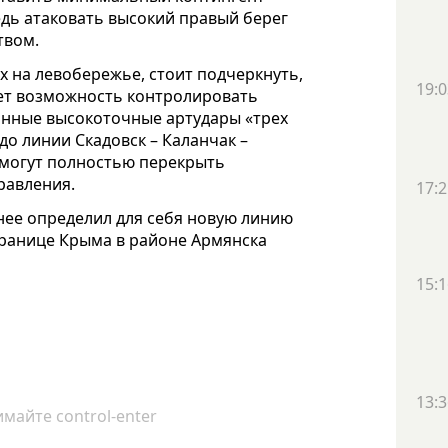
едь атаковать высокий правый берег
твом.
х на левобережье, стоит подчеркнуть,
19:0
ает возможность контролировать
анные высокоточные артудары «трех
до линии Скадовск – Каланчак –
смогут полностью перекрыть
равления.
17:2
анее определил для себя новую линию
ранице Крыма в районе Армянска
15:1
13:3
майте control-enter