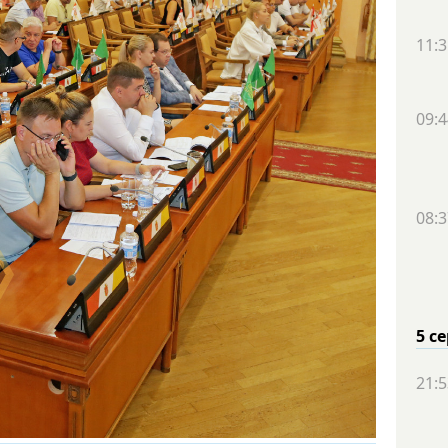
11:3
09:4
08:3
5 с
21:5