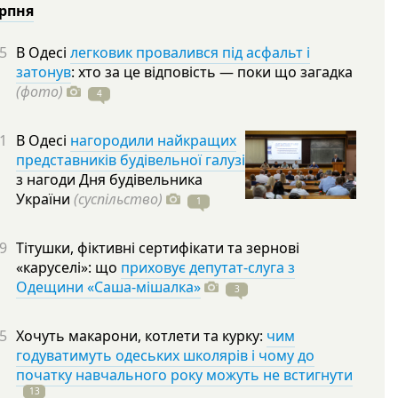
ерпня
5
В Одесі
легковик провалився під асфальт і
затонув
: хто за це відповість — поки що загадка
(фото)
4
1
В Одесі
нагородили найкращих
представників будівельної галузі
з нагоди Дня будівельника
України
(суспільство)
1
9
Тітушки, фіктивні сертифікати та зернові
«каруселі»: що
приховує депутат-слуга з
Одещини «Саша-мішалка»
3
5
Хочуть макарони, котлети та курку:
чим
годуватимуть одеських школярів і чому до
початку навчального року можуть не встигнути
13