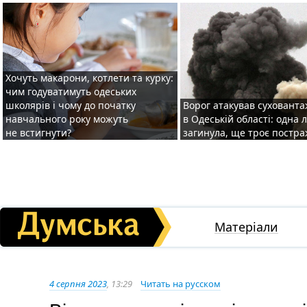
Хочуть макарони, котлети та курку:
чим годуватимуть одеських
школярів і чому до початку
Ворог атакував суховант
навчального року можуть
в Одеській області: одна
не встигнути?
загинула, ще троє постр
Матеріали
4 серпня 2023
, 13:29
Читать на русском