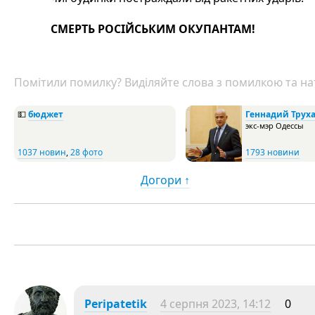
СМЕРТЬ РОСІЙСЬКИМ ОКУПАНТАМ!
Помітили помилку? Виділяйте слова з помилкою та нат
💵
бюджет
Геннадий Трух
экс-мэр Одессы
1037 новин
,
28 фото
1793 новини
Догори ↑
Peripatetik
4 серпня 2023, 14:12
0