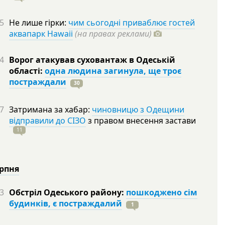
5
Не лише гірки:
чим сьогодні приваблює гостей
аквапарк Hawaii
(на правах реклами)
4
Ворог атакував суховантаж в Одеській
області:
одна людина загинула, ще троє
постраждали
30
7
Затримана за хабар:
чиновницю з Одещини
відправили до СІЗО
з правом внесення застави
11
ерпня
3
Обстріл Одеського району:
пошкоджено сім
будинків, є постраждалий
1