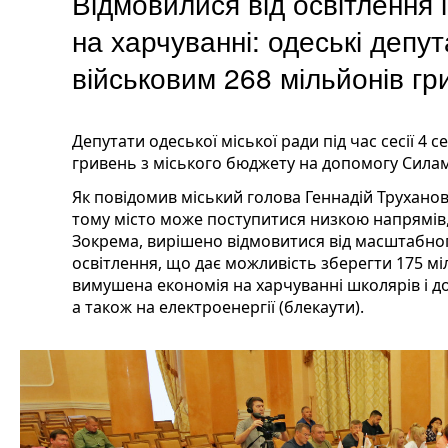
Відмовилися від освітлення
на харчуванні: одеські депу
військовим 268 мільйонів гр
Депутати одеської міської ради під час сесії 4
гривень з міського бюджету на допомогу Сила
Як повідомив міський голова Геннадій Трухано
тому місто може поступитися низкою напрямі
Зокрема, вирішено відмовитися від масштабно
освітлення, що дає можливість зберегти 175 мі
вимушена економія на харчуванні школярів і д
а також на електроенергії (блекаути).