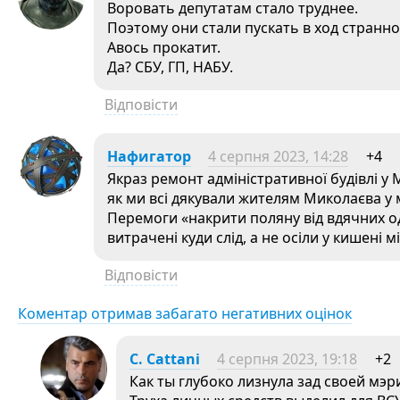
Воровать депутатам стало труднее.
Поэтому они стали пускать в ход странно
Авось прокатит.
Да? СБУ, ГП, НАБУ.
Відповісти
Нафигатор
4 серпня 2023, 14:28
+4
Якраз ремонт адміністративної будівлі у 
як ми всі дякували жителям Миколаєва у 
Перемоги «накрити поляну від вдячних од
витрачені куди слід, а не осіли у кишені 
Відповісти
Коментар отримав забагато негативних оцінок
C. Cattani
4 серпня 2023, 19:18
+2
Как ты глубоко лизнула зад своей мэр