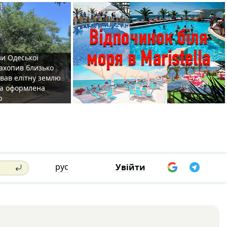
ви Одеської
захопив близько
овав елітну землю
на оформлена
р
рус
Увійти