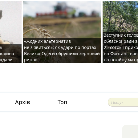
Заступник голо
«Жодних альтернатив
обласної ради 
аж
не з'явиться»: як удари по портах
25 соток і прих
 людина
Великої Одеси обрушили зерновий
на Фонтані: во
аждали
ринок
на покійну маті
Архів
Топ