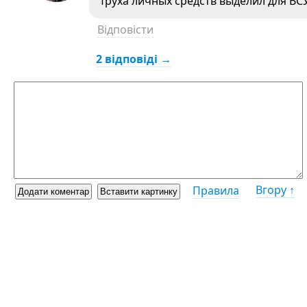
Труха личных средств выделил для ВС
Відповісти
2 відповіді →
Вгору ↑
Правила