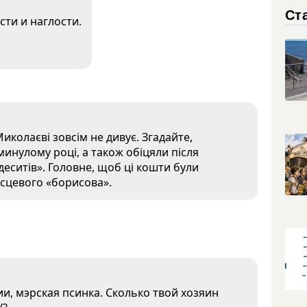
Ста
сти и наглости.
Миколаєві зовсім не дивує. Згадайте,
минулому році, а також обіцяли після
еситів». Головне, щоб ці кошти були
місцевого «борисова».
ии, мэрская псинка. Сколько твой хозяин