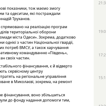
21:3
нові показники, тож маємо змогу
им та одеситам, які постраждали
еннадій Труханов.
— спрямовано на реалізацію програм
19:0
зділів територіальної оборони
омади міста Одеси». Зокрема, додатково
и однієї з частин Національної гвардії,
них потреб ВМСУ, а також харчування
еративному командуванню «Південь»,
17:2
ан своїх частин.
табільного фінансування, є й відверто
ляють сервісному центру
итратять на регіональне управління
15:1
ване в Миколаєві, зокрема, на ремонт
е фінансування, воно збільшиться
инули до фонду надання допомоги тим,