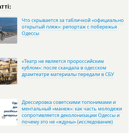
тті:
Что скрывается за табличкой «официально
открытый пляж»: репортаж с побережья
Одессы
«Театр не является пророссийским
кублом»: после скандала в одесском
драмтеатре материалы передали в СБУ
Дрессировка советскими топонимами и
ментальный «манеж»: как часть молодежи
сопротивляется деколонизации Одессы и
почему это не «ждуны» (исследование)