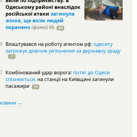
6
Били по підприємству: в
Одеському районі внаслідок
російської атаки
загинула
жінка, ще вісім людей
поранено
(фото)
44
9
Влаштувався на роботу агентом рф:
одеситу
загрожує довічне ув'язнення за державну зраду
7
7
Комбінований удар ворога:
потяг до Одеси
спізнюється,
на станції на Київщині загинули
пасажири
56
 новини →