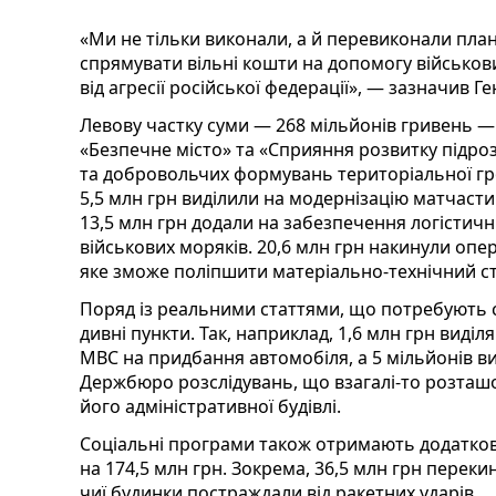
«Ми не тільки виконали, а й перевиконали пла
спрямувати вільні кошти на допомогу військов
від агресії російської федерації», — зазначив Г
Левову частку суми — 268 мільйонів гривень 
«Безпечне місто» та «Сприяння розвитку підро
та добровольчих формувань територіальної гр
5,5 млн грн виділили на модернізацію матчастин
13,5 млн грн додали на забезпечення логістич
військових моряків. 20,6 млн грн накинули оп
яке зможе поліпшити матеріально-технічний ст
Поряд із реальними статтями, що потребують с
дивні пункти. Так, наприклад, 1,6 млн грн виді
МВС на придбання автомобіля, а 5 мільйонів в
Держбюро розслідувань, що взагалі-то розташо
його адміністративної будівлі.
Соціальні програми також отримають додатков
на 174,5 млн грн. Зокрема, 36,5 млн грн перек
чиї будинки постраждали від ракетних ударів.