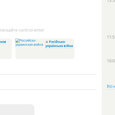
13:3
искайте control-enter
11:5
анов
⚔
Російсько-
українська війна
10:0
Усі