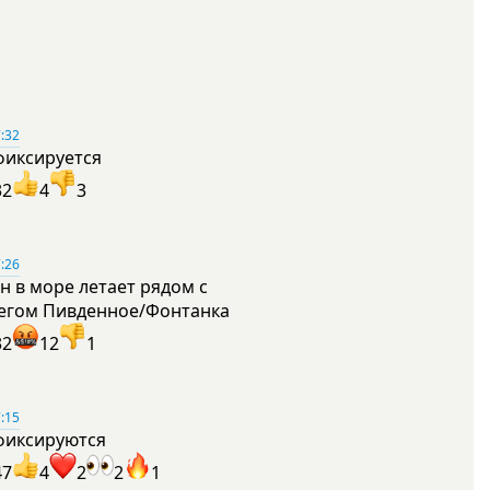
:32
фиксируется
32
4
3
:26
н в море летает рядом с
егом Пивденное/Фонтанка
32
12
1
:15
фиксируются
47
4
2
2
1