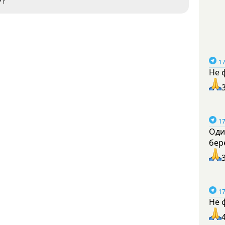
У?
17
Не 
17
Оди
бер
17
Не 