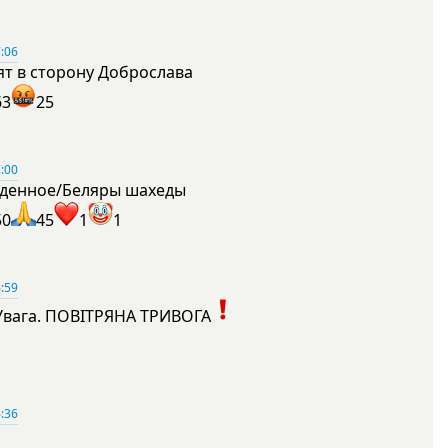
:06
ят в сторону Доброслава
63
25
:00
денное/Беляры шахеды
50
45
1
1
:59
Увага. ПОВІТРЯНА ТРИВОГА
1
:36