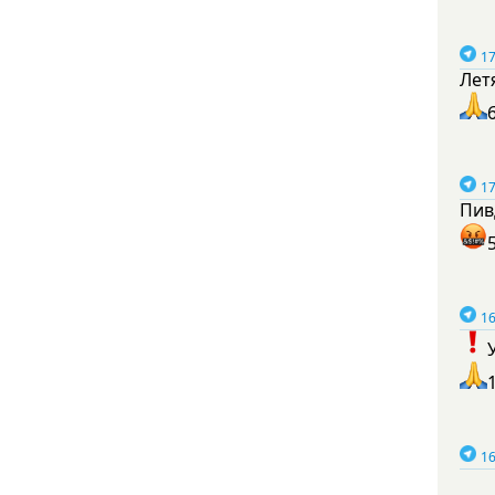
17
Лет
17
Пив
16
16