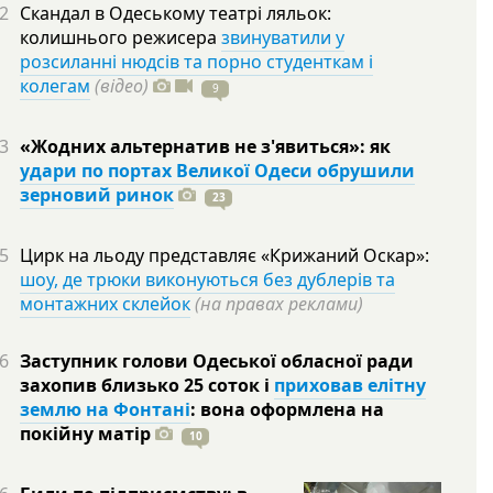
2
Скандал в Одеському театрі ляльок:
колишнього режисера
звинуватили у
розсиланні нюдсів та порно студенткам і
колегам
(відео)
9
3
«Жодних альтернатив не з'явиться»: як
удари по портах Великої Одеси обрушили
зерновий ринок
23
5
Цирк на льоду представляє «Крижаний Оскар»:
шоу, де трюки виконуються без дублерів та
монтажних склейок
(на правах реклами)
6
Заступник голови Одеської обласної ради
захопив близько 25 соток і
приховав елітну
землю на Фонтані
: вона оформлена на
покійну
матір
10