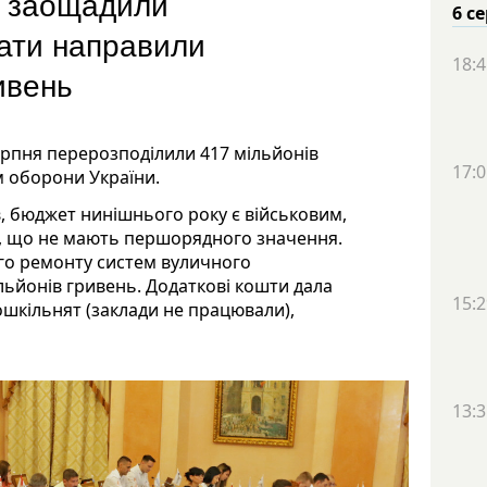
 і заощадили
6 с
тати направили
18:4
ивень
 серпня перерозподілили 417 мільйонів
17:0
м оборони України.
в, бюджет нинішнього року є військовим,
в, що не мають першорядного значення.
го ремонту систем вуличного
льйонів гривень. Додаткові кошти дала
15:2
ошкільнят (заклади не працювали),
13:3