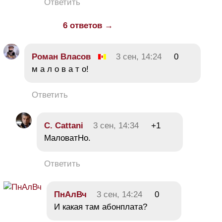
Ответить
6 ответов →
Роман Власов
3 сен, 14:24
0
м а л о в а т о!
Ответить
C. Cattani
3 сен, 14:34
+1
МаловатНо.
Ответить
ПнАлВч
3 сен, 14:24
0
И какая там абонплата?