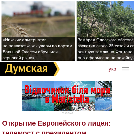
«Никаких альтернатив
Зампред Одесского облсове
не появится»: как удары по портам
захватил около 25 соток и с
Большой Одессы обрушили
элитную землю на Фонтане:
зерновой рынок
она оформлена на покойну
укр
Реклама
Открытие Европейского лицея:
телемост с президентом,