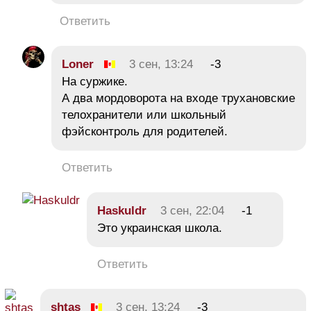
Ответить
Loner
3 сен, 13:24
-3
На суржике.
А два мордоворота на входе трухановские
телохранители или школьный
фэйсконтроль для родителей.
Ответить
Haskuldr
3 сен, 22:04
-1
Это украинская школа.
Ответить
shtas
3 сен, 13:24
-3