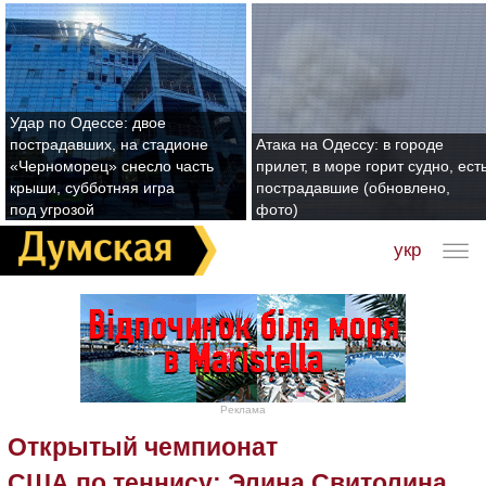
Удар по Одессе: двое
пострадавших, на стадионе
Атака на Одессу: в городе
«Черноморец» снесло часть
прилет, в море горит судно, ест
крыши, субботняя игра
пострадавшие (обновлено,
под угрозой
фото)
укр
Реклама
Открытый чемпионат
США по теннису: Элина Свитолина