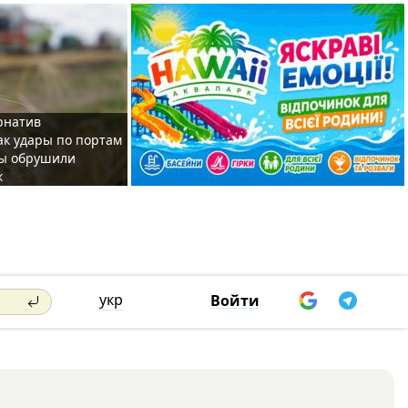
рнатив
как удары по портам
ы обрушили
к
укр
Войти