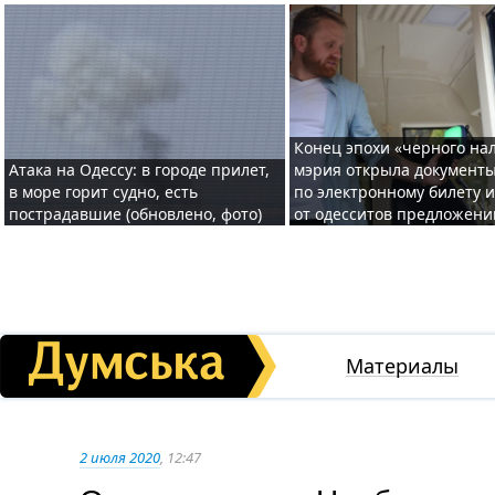
Конец эпохи «черного нал
Атака на Одессу: в городе прилет,
мэрия открыла документ
в море горит судно, есть
по электронному билету 
пострадавшие (обновлено, фото)
от одесситов предложени
Материалы
2 июля 2020
, 12:47