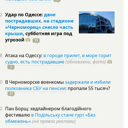
2
Удар по Одессе:
двое
пострадавших, на стадионе
«Черноморец» снесло часть
крыши
, субботняя игра под
угрозой
11
8
Атака на Одессу:
в городе прилет, в море горит
судно, есть пострадавшие
(обновлено, фото)
2
0
В Черноморске военкомы
задержали и избили
полковника СБУ на пенсии
: пропали 55
тысяч?
34
2
Пан Борщ: хедлайнером благодійного
фестивалю
в Подільську стане гурт «Без
обмежень»
(на правах реклами)