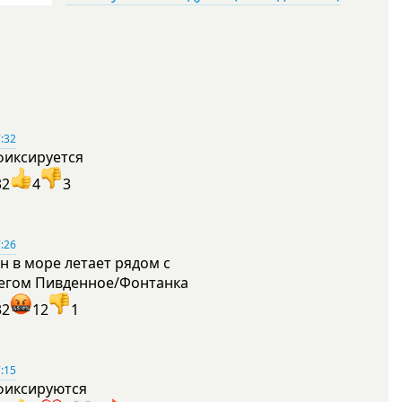
:32
фиксируется
32
4
3
:26
н в море летает рядом с
егом Пивденное/Фонтанка
32
12
1
:15
фиксируются