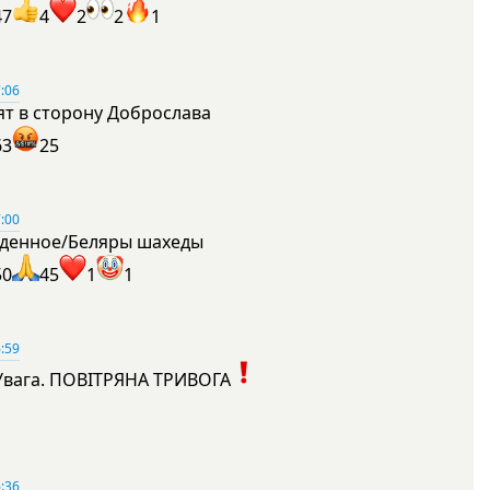
47
4
2
2
1
:06
ят в сторону Доброслава
63
25
:00
денное/Беляры шахеды
50
45
1
1
:59
Увага. ПОВІТРЯНА ТРИВОГА
1
:36