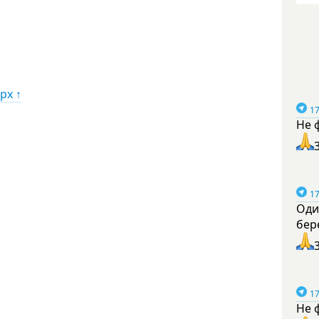
рх ↑
17
Не 
17
Оди
бер
17
Не 