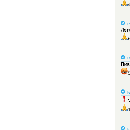
17
Лет
17
Пив
16
16