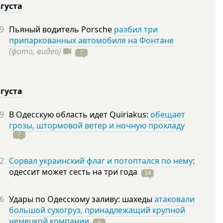
вгуста
9
Пьяный водитель Porsche
разбил три
припаркованных автомобиля на Фонтане
(фото, видео)
7
вгуста
9
В Одесскую область идет Quiriakus:
обещает
грозы, штормовой ветер и ночную прохладу
7
2
Сорвал украинский флаг и потоптался по нему
:
одессит может сесть на три
года
24
6
Удары по Одесскому заливу: шахеды
атаковали
большой сухогруз, принадлежащий крупной
немецкой компании
6