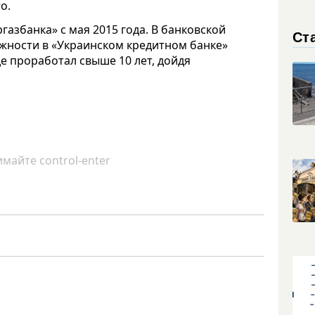
о.
азбанка» с мая 2015 года. В банковской
Ст
лжности в «Украинском кредитном банке»
где проработал свыше 10 лет, дойдя
майте control-enter