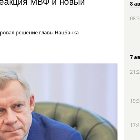
реакция МВФ и новый
8 а
08:3
овал решение главы Нацбанка
7 а
21:2
19:3
17:4