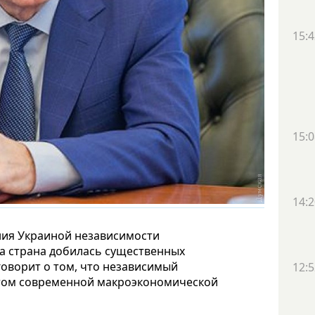
15:4
15:0
14:2
ния Украиной независимости
ша страна добилась существенных
говорит о том, что независимый
12:5
том современной макроэкономической