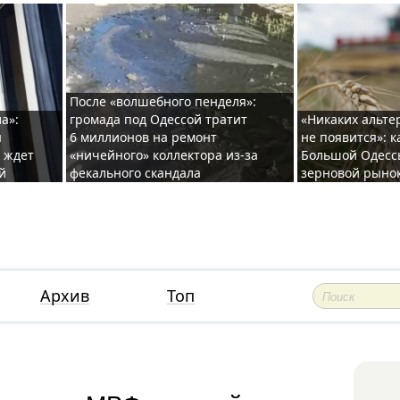
После «волшебного пенделя»:
а»:
громада под Одессой тратит
«Никаких альте
ы
6 миллионов на ремонт
не появится»: 
и ждет
«ничейного» коллектора из-за
Большой Одесс
й
фекального скандала
зерновой рыно
Архив
Топ