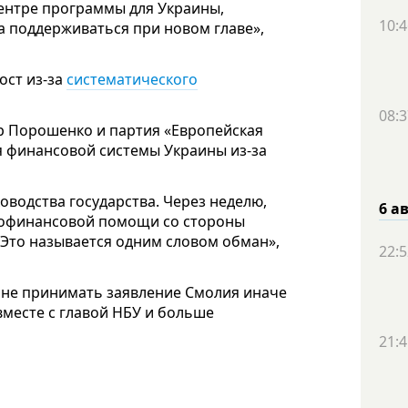
центре программы для Украины,
10:4
 поддерживаться при новом главе»,
ост из-за
систематического
08:3
р Порошенко и партия «Европейская
я финансовой системы Украины из-за
водства государства. Через неделю,
6 а
крофинансовой помощи со стороны
 Это называется одним словом обман»,
22:5
 не принимать заявление Смолия иначе
месте с главой НБУ и больше
21:4