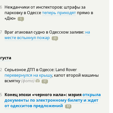
6
Нежданчики от инспекторов: штрафы за
парковку в Одессе
теперь приходят
прямо в
«Дію»
5
7
Враг атаковал судно в Одесском заливе:
на
месте вспыхнул пожар
20
вгуста
2
Серьезное ДТП в Одессе: Land Rover
перевернулся на крышу
, капот второй машины
всмятку
(фото)
37
5
Конец эпохи «черного нала»: мэрия
открыла
документы по электронному билету и ждет
от одесситов предложений
17