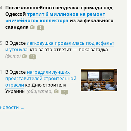
4
После «волшебного пенделя»: громада под
Одессой
тратит 6 миллионов на ремонт
«ничейного» коллектора
из-за фекального
скандала
3
5
В Одессе
легковушка провалилась под асфальт
и утонула
: кто за это ответит — пока загадка
(фото)
17
1
В Одессе
наградили лучших
представителей строительной
отрасли
ко Дню строителя
Украины
(общество)
3
 новости →