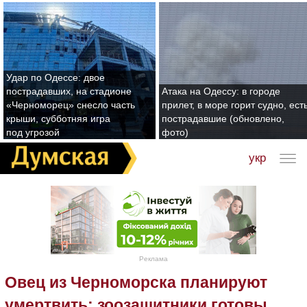
Удар по Одессе: двое
пострадавших, на стадионе
Атака на Одессу: в городе
«Черноморец» снесло часть
прилет, в море горит судно, ест
крыши, субботняя игра
пострадавшие (обновлено,
под угрозой
фото)
укр
Реклама
Овец из Черноморска планируют
умертвить: зоозащитники готовы