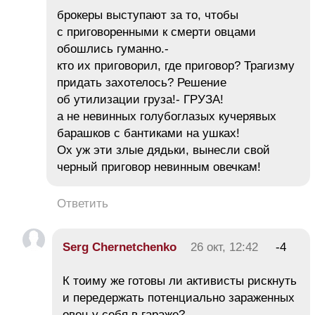
брокеры выступают за то, чтобы
с приговоренными к смерти овцами
обошлись гуманно.-
кто их приговорил, где приговор? Трагизму
придать захотелось? Решение
об утилизации груза!- ГРУЗА!
а не невинных голубоглазых кучерявых
барашков с бантиками на ушках!
Ох уж эти злые дядьки, вынесли свой
черный приговор невинным овечкам!
Ответить
Serg Chernetchenko
26 окт, 12:42
-4
К тоиму же готовы ли активисты рискнуть
и передержать потенциально зараженных
овец у себя в гараже?