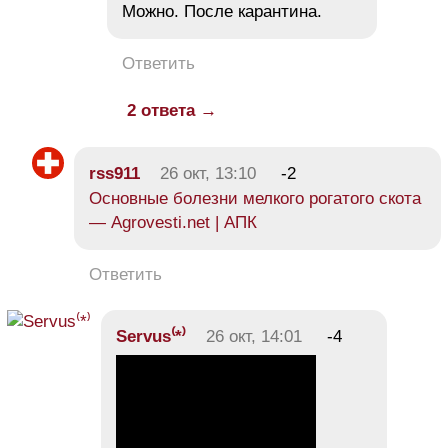
Можно. После карантина.
Ответить
2 ответа →
rss911
26 окт, 13:10
-2
Основные болезни мелкого рогатого скота
— Agrovesti.net | АПК
Ответить
Servus⁽*⁾
26 окт, 14:01
-4