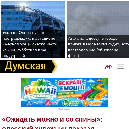
Удар по Одессе: двое
пострадавших, на стадионе
Атака на Одессу: в городе
«Черноморец» снесло часть
прилет, в море горит судно, ест
крыши, субботняя игра
пострадавшие (обновлено,
под угрозой
фото)
укр
Реклама
«Ожидать можно и со спины»:
одесский художник показал,