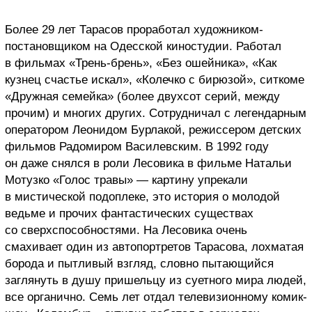
Более 29 лет Тарасов проработал художником-
постановщиком на Одесской киностудии. Работал
в фильмах «Трень-брень», «Без ошейника», «Как
кузнец счастье искал», «Колечко с бирюзой», ситкоме
«Дружная семейка» (более двухсот серий, между
прочим) и многих других. Сотрудничал с легендарным
оператором Леонидом Бурлакой, режиссером детских
фильмов Радомиром Василевским. В 1992 году
он даже снялся в роли Лесовика в фильме Натальи
Мотузко «Голос травы» — картину упрекали
в мистической подоплеке, это история о молодой
ведьме и прочих фантастических существах
со сверхспособностями. На Лесовика очень
смахивает один из автопортретов Тарасова, лохматая
борода и пытливый взгляд, словно пытающийся
заглянуть в душу пришельцу из суетного мира людей,
все органично. Семь лет отдал телевизионному комик-