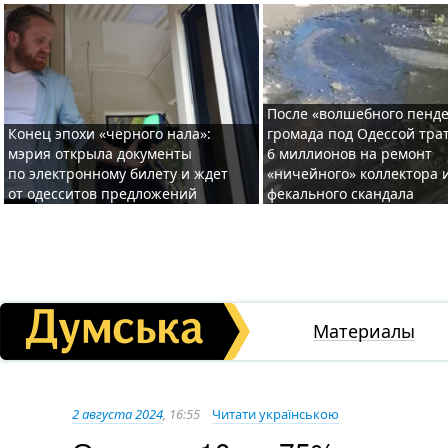
После «волшебного пенде
Конец эпохи «черного нала»:
громада под Одессой тра
мэрия открыла документы
6 миллионов на ремонт
по электронному билету и ждет
«ничейного» коллектора и
от одесситов предложений
фекального скандала
Материалы
2 августа 2024
, 16:55
Читати українською