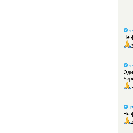
17
Не 
17
Оди
бер
17
Не 