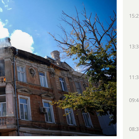
15:2
13:3
11:3
09:4
08:3