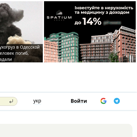
ухогруз в Одесской
еловек погиб,
адали
укр
Войти