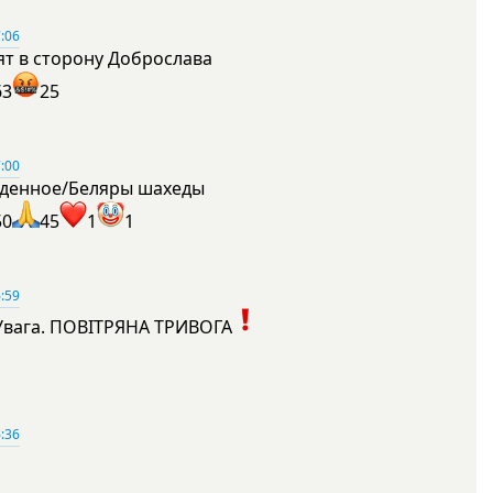
:06
ят в сторону Доброслава
63
25
:00
денное/Беляры шахеды
50
45
1
1
:59
Увага. ПОВІТРЯНА ТРИВОГА
1
:36