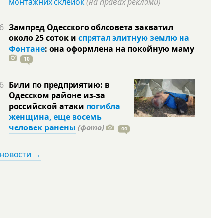
монтажних склейок
(на правах реклами)
6
Зампред Одесского облсовета захватил
около 25 соток и
спрятал элитную землю на
Фонтане
: она оформлена на покойную
маму
10
6
Били по предприятию: в
Одесском районе из-за
российской атаки
погибла
женщина, еще восемь
человек ранены
(фото)
44
 новости →