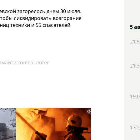
вской загорелось днем 30 июля.
чтобы ликвидировать возгорание
ниц техники и 55 спасателей.
5 а
21:5
майте control-enter
21:3
19:0
17:2