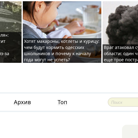
ля»:
тит
Хотят макароны, котлеты и курицу:
чем будут кормить одесских
Враг атаковал с
з-за
школьников и почему к началу
области: один ч
года могут не успеть?
еще трое постр
Архив
Топ