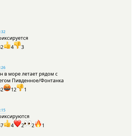
:32
фиксируется
32
4
3
:26
н в море летает рядом с
егом Пивденное/Фонтанка
32
12
1
:15
фиксируются
47
4
2
2
1