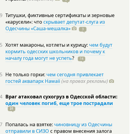
9
Титушки, фиктивные сертификаты и зерновые
«карусели»: что
скрывает депутат-слуга из
Одесчины «Саша-мешалка»
3
5
Хотят макароны, котлеты и курицу:
чем будут
кормить одесских школьников и почему к
началу года могут не успеть
?
14
5
Не только горки:
чем сегодня привлекает
гостей аквапарк Hawaii
(на правах рекламы)
4
Враг атаковал сухогруз в Одесской области:
один человек погиб, еще трое пострадали
31
7
Попалась на взятке:
чиновницу из Одесчины
отправили в СИЗО
с правом внесения залога