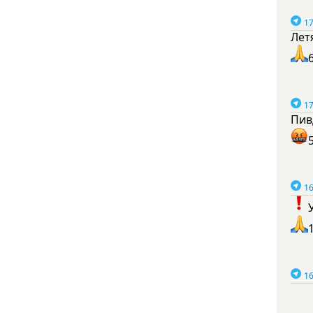
17
Лет
17
Пив
16
16