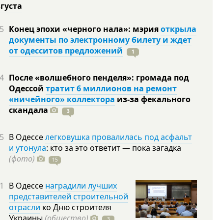
вгуста
5
Конец эпохи «черного нала»: мэрия
открыла
документы по электронному билету и ждет
от одесситов предложений
1
4
После «волшебного пенделя»: громада под
Одессой
тратит 6 миллионов на ремонт
«ничейного» коллектора
из-за фекального
скандала
3
5
В Одессе
легковушка провалилась под асфальт
и утонула
: кто за это ответит — пока загадка
(фото)
15
1
В Одессе
наградили лучших
представителей строительной
отрасли
ко Дню строителя
Украины
(общество)
3