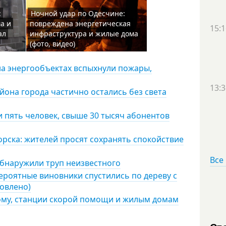
:
Ночной удар по Одесчине:
а и
повреждена энергетическая
15:1
ал
инфраструктура и жилые дома
(фото, видео)
на энергообъектах вспыхнули пожары,
13:3
айона города частично остались без света
 пять человек, свыше 30 тысяч абонентов
ска: жителей просят сохранять спокойствие
Все
обнаружили труп неизвестного
роятные виновники спустились по дереву с
новлено)
дому, станции скорой помощи и жилым домам