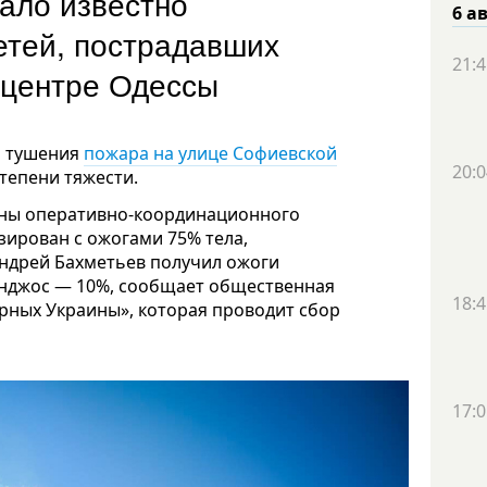
тало известно
6 а
етей, пострадавших
21:4
 центре Одессы
я тушения
пожара на улице Софиевской
20:0
тепени тяжести.
ны оперативно-координационного
зирован с ожогами 75% тела,
Андрей Бахметьев получил ожоги
анджос — 10%, сообщает общественная
18:4
ных Украины», которая проводит сбор
17:0