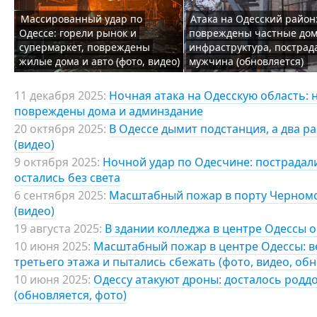
Массированный удар по
Атака на Одесский район
Одессе: горели рынок и
повреждены частные дом
супермаркет, повреждены
инфраструктура, пострад
жилые дома и авто (фото, видео)
мужчина (обновляется)
11 декабря 2025:
Ночная атака на Одесскую область: 
повреждены дома и админздание
20 октября 2025:
В Одессе дымит подстанция, а два р
(видео)
9 октября 2025:
Ночной удар по Одесчине: пострадали
остались без света
6 сентября 2025:
Масштабный пожар в порту Черномор
(видео)
19 августа 2025:
В здании колледжа в центре Одессы 
10 июня 2025:
Масштабный пожар в центре Одессы: ве
третьего этажа и пытались сбежать (фото, видео, об
10 июня 2025:
Одессу атакуют дроны: досталось род
(обновляется, фото)