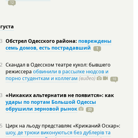
12
вгуста
3
Обстрел Одесского района:
повреждены
семь домов, есть пострадавший
1
2
Скандал в Одесском театре кукол: бывшего
режиссера
обвинили в рассылке нюдсов и
порно студенткам и коллегам
(видео)
10
3
«Никаких альтернатив не появится»: как
удары по портам Большой Одессы
обрушили зерновой рынок
23
5
Цирк на льоду представляє «Крижаний Оскар»:
шоу, де трюки виконуються без дублерів та