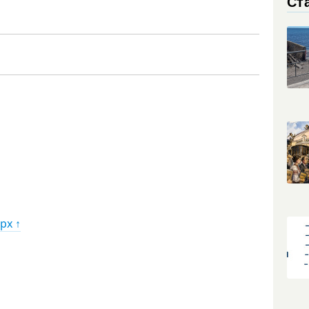
Ст
рх ↑