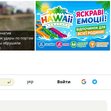
рнатив
как удары по портам
ы обрушили
к
укр
Войти