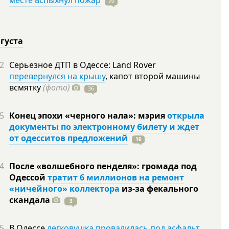
месте вспыхнул пожар
20
вгуста
2
Серьезное ДТП в Одессе: Land Rover
перевернулся на крышу
, капот второй машины
всмятку
(фото)
36
5
Конец эпохи «черного нала»: мэрия
открыла
документы по электронному билету и ждет
от одесситов предложений
16
4
После «волшебного пенделя»: громада под
Одессой
тратит 6 миллионов на ремонт
«ничейного» коллектора
из-за фекального
скандала
3
5
В Одессе
легковушка провалилась под асфальт