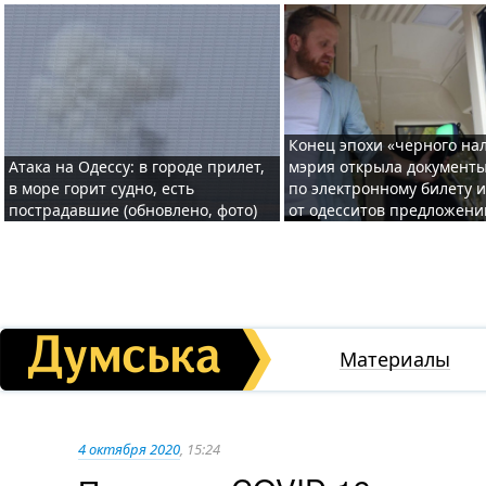
Конец эпохи «черного нал
Атака на Одессу: в городе прилет,
мэрия открыла документ
в море горит судно, есть
по электронному билету 
пострадавшие (обновлено, фото)
от одесситов предложени
Материалы
4 октября 2020
, 15:24