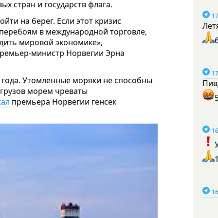
ых стран и государств флага.
17
йти на берег. Если этот кризис
Лет
 перебоям в международной торговле,
дить мировой экономике»,
премьер-министр Норвегии Эрна
17
а года. Утомленные моряки не способны
Пив
 грузов морем чреваты
ал
премьера Норвегии генсек
16
16