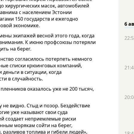
 до хирургических масок, автомобилей
сравнима с населением Эстонии
лагами 150 государств и ежегодно
6 а
овой экономике.
ены экипажей весной этого года, когда
22:5
л внимания. К июню профсоюзы потеряли
ить на берег.
инство согласилось потерпеть немного
рные списки крюинговых компаний,
21:4
и деньги в ситуации, когда
ти в случайность.
 пленников оказалось уже не 200 тысяч,
20:0
 не видно. Стыд и позор. Бездействие
огие уже называют свои суда
ей создает неприемлемые риски
нным морякам сойти на берег,
, разливов топлива и гибели людей»,
18:4