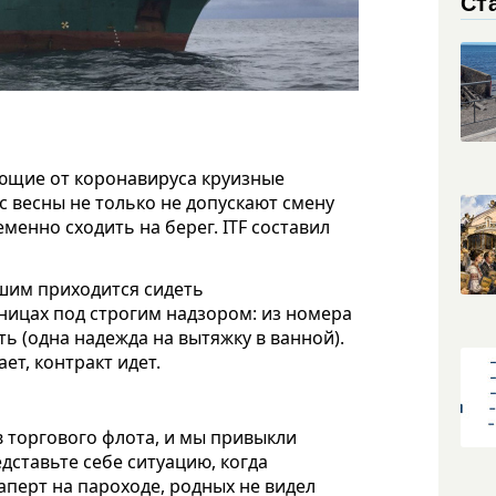
Ст
ющие от коронавируса круизные
с весны не только не допускают смену
менно сходить на берег. ITF составил
вшим приходится сидеть
ницах под строгим надзором: из номера
ть (одна надежда на вытяжку в ванной).
ет, контракт идет.
торгового флота, и мы привыкли
дставьте себе ситуацию, когда
заперт на пароходе, родных не видел