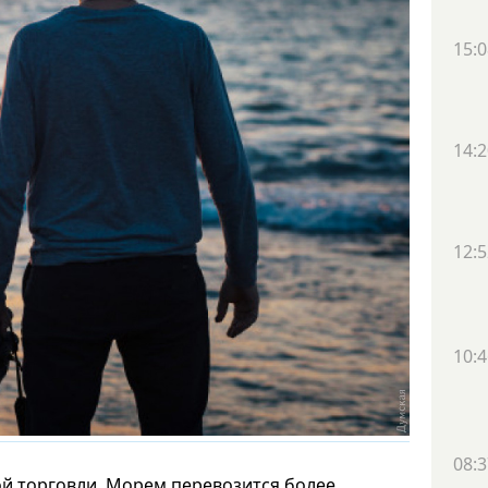
15:0
14:2
12:5
10:4
08:3
й торговли. Морем перевозится более