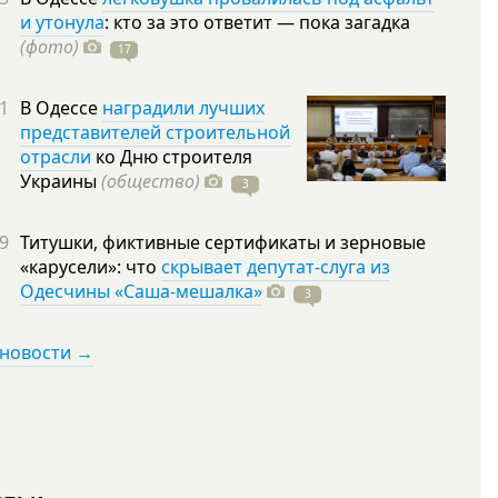
и утонула
: кто за это ответит — пока загадка
(фото)
17
1
В Одессе
наградили лучших
представителей строительной
отрасли
ко Дню строителя
Украины
(общество)
3
9
Титушки, фиктивные сертификаты и зерновые
«карусели»: что
скрывает депутат-слуга из
Одесчины «Саша-мешалка»
3
 новости →