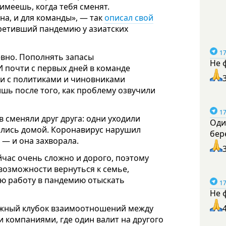
имеешь, когда тебя сменят.
на, и для команды», — так
описал свой
ретивший пандемию у азиатских
17
евно. Пополнять запасы
Не 
И почти с первых дней в команде
ми с политиками и чиновниками
шь после того, как проблему озвучили
17
 сменяли друг друга: одни уходили
Оди
ались домой. Коронавирус нарушил
бер
— и она захворала.
йчас очень сложно и дорого, поэтому
возможности вернуться к семье,
ую работу в пандемию отыскать
17
Не 
ожный клубок взаимоотношений между
 компаниями, где один валит на другого