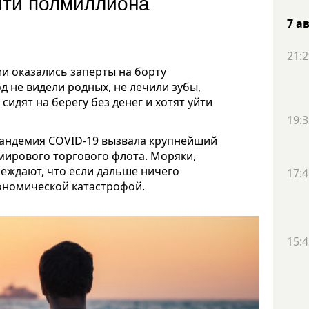
чти полмиллиона
7 а
21:2
и оказались заперты на борту
од не видели родных, не лечили зубы,
сидят на берегу без денег и хотят уйти
19:3
пандемия COVID-19 вызвала крупнейший
мирового торгового флота. Моряки,
еждают, что если дальше ничего
17:4
кономической катастрофой.
15:4