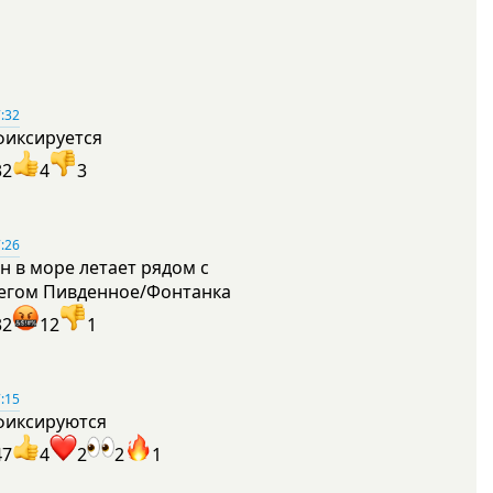
:32
фиксируется
32
4
3
:26
н в море летает рядом с
егом Пивденное/Фонтанка
32
12
1
:15
фиксируются
47
4
2
2
1