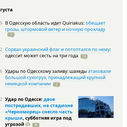
вгуста
9
В Одесскую область идет Quiriakus:
обещает
грозы, штормовой ветер и ночную прохладу
3
2
Сорвал украинский флаг и потоптался по нему
:
одессит может сесть на три
года
19
6
Удары по Одесскому заливу: шахеды
атаковали
большой сухогруз, принадлежащий крупной
немецкой компании
3
2
Удар по Одессе:
двое
пострадавших, на стадионе
«Черноморец» снесло часть
крыши
, субботняя игра под
угрозой
8