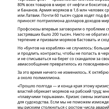
80% всех товаров в мире: от нефти и бокситов
и бананов. Армия моряков в 1,6 млн человек 
или Латвии. Почти 60 тысяч судов ходят под ф
приносят полтриллиона долларов доходов мир
Профсоюзы впервые заговорили о проблеме см
застрявших было 200 тысяч. Никто не обрати
терпение и призвали моряков бастовать и сход
Но «бунтов на кораблях» не случилось: больш
и продлить контракты, чтобы не попасть в че
и не списываться на берег со скандалом за сво
авиасообщение превратилось из повседневнос
За это время ничего не изменилось. К октябрю
а около полмиллиона.
«Прошло полгода — и конца края этому кризису
властей обрекает моряков на рабский труд; мн
«плавучими тюрьмами». Кризис смены экипаж
для судоходства. Если мы не поможем изможде
мы рискуем столкнуться с ростом числа аварий