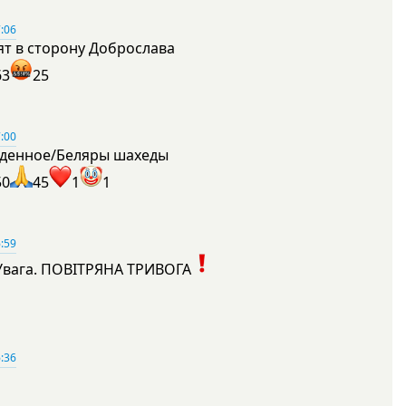
:06
ят в сторону Доброслава
63
25
:00
денное/Беляры шахеды
50
45
1
1
:59
Увага. ПОВІТРЯНА ТРИВОГА
1
:36