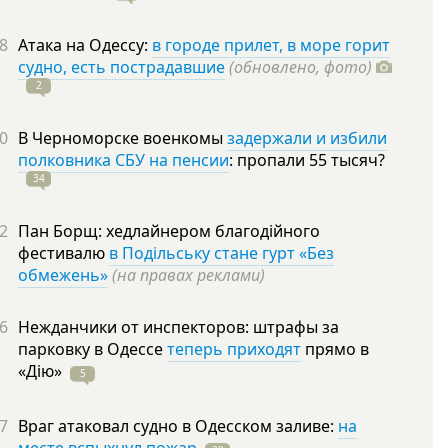
8
Атака на Одессу:
в городе прилет, в море горит
судно, есть пострадавшие
(обновлено, фото)
2
0
В Черноморске военкомы
задержали и избили
полковника СБУ на пенсии
: пропали 55
тысяч?
34
2
Пан Борщ: хедлайнером благодійного
фестивалю
в Подільську стане гурт «Без
обмежень»
(на правах реклами)
6
Нежданчики от инспекторов: штрафы за
парковку в Одессе
теперь приходят
прямо в
«Дію»
5
7
Враг атаковал судно в Одесском заливе:
на