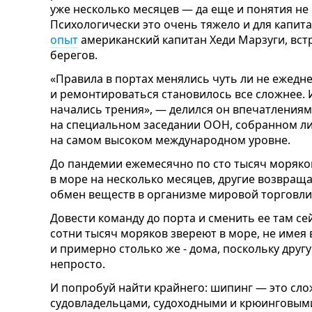
уже несколько месяцев — да еще и понятия не 
Психологически это очень тяжело и для капита
опыт
американский капитан Хеди Марзуги, вст
берегов.
«Правила в портах менялись чуть ли не ежедн
и ремонтироваться становилось все сложнее. 
начались трения», — делился он впечатления
на специальном заседании ООН, собранном ли
на самом высоком международном уровне.
До пандемии ежемесячно по сто тысяч моряков
в море на несколько месяцев, другие возвращ
обмен веществ в организме мировой торговли 
Довести команду до порта и сменить ее там се
сотни тысяч моряков звереют в море, не имея 
и примерно столько же - дома, поскольку друг
непросто.
И попробуй найти крайнего: шипинг — это сл
судовладельцами, судоходными и крюинговыми