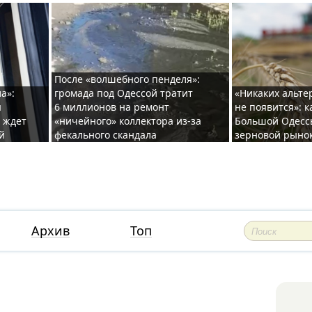
После «волшебного пенделя»:
а»:
громада под Одессой тратит
«Никаких альте
ы
6 миллионов на ремонт
не появится»: 
и ждет
«ничейного» коллектора из-за
Большой Одесс
й
фекального скандала
зерновой рыно
Архив
Топ