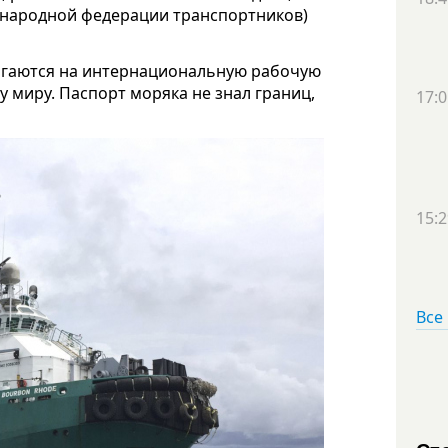
ународной федерации транспортников)
агаются на интернациональную рабочую
у миру. Паспорт моряка не знал границ,
17:0
15:2
Все