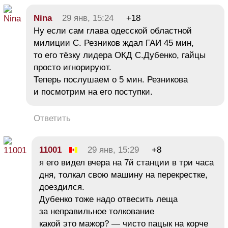
Nina
29 янв, 15:24
+18
Ну если сам глава одесской областной
милиции С. Резников ждал ГАИ 45 мин,
то его тёзку лидера ОКД С.Дубенко, гайцы
просто игнорируют.
Теперь послушаем о 5 мин. Резникова
и посмотрим на его поступки.
Ответить
11001
29 янв, 15:29
+8
я его видел вчера на 7й станции в три часа
дня, толкал свою машину на перекрестке,
доездился.
Дубенко тоже надо отвесить леща
за неправильное толкование
какой это мажор? — чисто пацык на корче