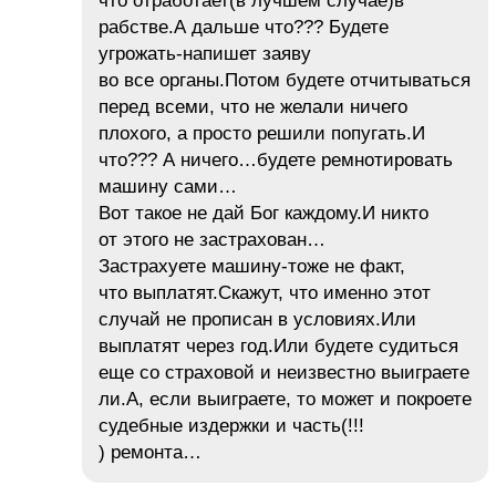
что отработает(в лучшем случае)в
рабстве.А дальше что??? Будете
угрожать-напишет заяву
во все органы.Потом будете отчитываться
перед всеми, что не желали ничего
плохого, а просто решили попугать.И
что??? А ничего…будете ремнотировать
машину сами…
Вот такое не дай Бог каждому.И никто
от этого не застрахован…
Застрахуете машину-тоже не факт,
что выплатят.Скажут, что именно этот
случай не прописан в условиях.Или
выплатят через год.Или будете судиться
еще со страховой и неизвестно выиграете
ли.А, если выиграете, то может и покроете
судебные издержки и часть(!!!
) ремонта…