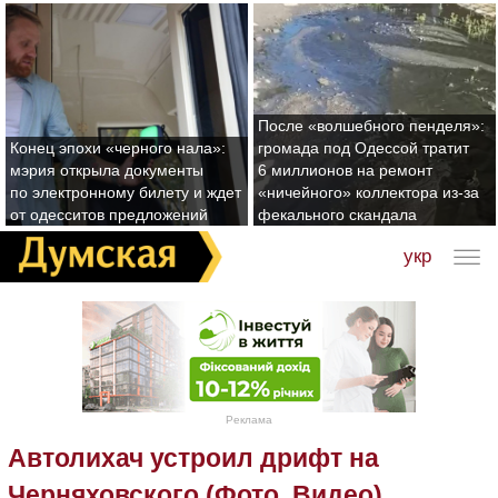
После «волшебного пенделя»:
Конец эпохи «черного нала»:
громада под Одессой тратит
мэрия открыла документы
6 миллионов на ремонт
по электронному билету и ждет
«ничейного» коллектора из-за
от одесситов предложений
фекального скандала
укр
Реклама
Автолихач устроил дрифт на
Черняховского (Фото, Видео)